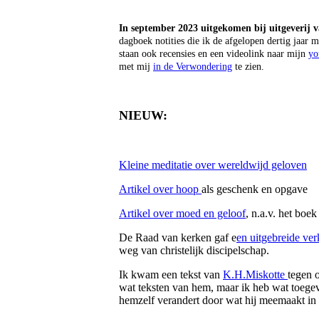
In september 2023 uitgekomen bij uitgeverij
dagboek notities die ik de afgelopen dertig jaa
staan ook recensies en een videolink naar mijn
yo
met mij
in de Verwondering
te zien.
NIEUW:
Kleine meditatie over wereldwijd geloven
Artikel over hoop
als geschenk en opgave
Artikel over moed en geloof
, n.a.v. het boe
De Raad van kerken gaf e
en uitgebreide ver
weg van christelijk discipelschap.
Ik kwam een tekst van
K.H.Miskotte
tegen 
wat teksten van hem, maar ik heb wat toegevo
hemzelf verandert door wat hij meemaakt i