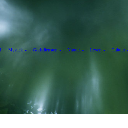
d
Mystiek
Godsdiensten
Natuur
Leven
Cultuur