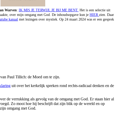
 van Warven
:
IK MIS JE TERWIJL JE BIJ ME BENT.
Het is een selectie uit
r maakte, over mijn omgang met God. De inhoudsopgave kun je
HIER
zien. Daar
utube kanaal
met lezingen over mystiek. Op 24 maart 2024 was er een gesprek
k van Paul Tillich: de Moed om te zijn.
klaring
uit over het kerkelijk spreken rond rechts-radicaal denken en de
over de verrukking als gevolg van de omgang met God. Er staan hier al
egd. Zo mooi hoe hij beschrijft dat zijn blik op de wereld en op
n zijn omgang met God.