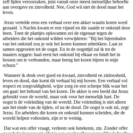
zelf lijden veroorzaken, juist vanuit onze meest menselijke behoefte
aan overgave en zinvolheid. Nee, God wil niet de dood maar het
leven.
Jezus vertelde eens een verhaal over een akker waarin koren werd
gezaaid. 's Nachts kwam er een vijand en die zaaide er onkruid door
heen. Toen de plantjes opkwamen zei de eigenaar tegen de
arbeiders die het onkruid wilden verwijderen: "Bij het bijeenhalen
van het onkruid zou je ook het koren kunnen uittrekken. Laat ze
samen opgroeien tot de oogst. En in de oogsttijd zal ik tot de
maaiers zeggen: haal eerst het onkruid bij elkaar en bindt het in
bossen om te verbranden, maar breng het koren bijeen in mijn
schuur."
Wanneer ik denk over goed en kwaad, zinvolheid en zinloosheid,
leven en dood, dan komt dit verhaal bij mij boven. Een verhaal vol
respect en zorgvuldigheid, wijze zorg en een scherpe blik waar het
om gaat: het behoud van het koren. De akker is een beeld dat Jezus
gebruikt voor de wereld, maar ook voor het menselijk hart. De
oogst is de voleinding van de wereld. Die voleinding is niet alleen
aan het einde van de tijden, of na de dood. De oogst is ook nú, zegt
Jezus. En arbeiders die koren en onkruid kunnen scheiden, die de
wereld helpen voltooiien, zijn er te weinig.
Dat wat een offer vraagt, verleent ook betekenis, zin. Zonder offer