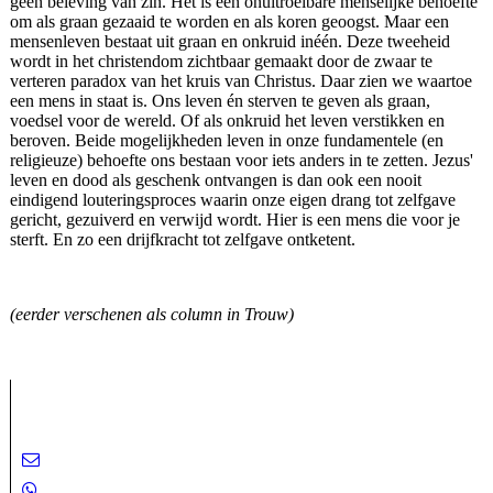
geen beleving van zin. Het is een onuitroeibare menselijke behoefte
om als graan gezaaid te worden en als koren geoogst. Maar een
mensenleven bestaat uit graan en onkruid inéén. Deze tweeheid
wordt in het christendom zichtbaar gemaakt door de zwaar te
verteren paradox van het kruis van Christus. Daar zien we waartoe
een mens in staat is. Ons leven én sterven te geven als graan,
voedsel voor de wereld. Of als onkruid het leven verstikken en
beroven. Beide mogelijkheden leven in onze fundamentele (en
religieuze) behoefte ons bestaan voor iets anders in te zetten. Jezus'
leven en dood als geschenk ontvangen is dan ook een nooit
eindigend louteringsproces waarin onze eigen drang tot zelfgave
gericht, gezuiverd en verwijd wordt. Hier is een mens die voor je
sterft. En zo een drijfkracht tot zelfgave ontketent.
(eerder verschenen als column in Trouw)