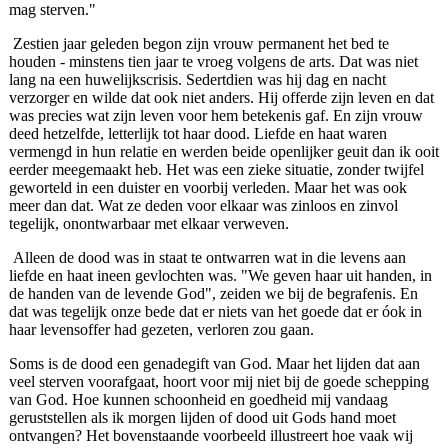
mag sterven."
Zestien jaar geleden begon zijn vrouw permanent het bed te
houden - minstens tien jaar te vroeg volgens de arts. Dat was niet
lang na een huwelijkscrisis. Sedertdien was hij dag en nacht
verzorger en wilde dat ook niet anders. Hij offerde zijn leven en dat
was precies wat zijn leven voor hem betekenis gaf. En zijn vrouw
deed hetzelfde, letterlijk tot haar dood. Liefde en haat waren
vermengd in hun relatie en werden beide openlijker geuit dan ik ooit
eerder meegemaakt heb. Het was een zieke situatie, zonder twijfel
geworteld in een duister en voorbij verleden. Maar het was ook
meer dan dat. Wat ze deden voor elkaar was zinloos en zinvol
tegelijk, onontwarbaar met elkaar verweven.
Alleen de dood was in staat te ontwarren wat in die levens aan
liefde en haat ineen gevlochten was. "We geven haar uit handen, in
de handen van de levende God", zeiden we bij de begrafenis. En
dat was tegelijk onze bede dat er niets van het goede dat er óok in
haar levensoffer had gezeten, verloren zou gaan.
Soms is de dood een genadegift van God. Maar het lijden dat aan
veel sterven voorafgaat, hoort voor mij niet bij de goede schepping
van God. Hoe kunnen schoonheid en goedheid mij vandaag
geruststellen als ik morgen lijden of dood uit Gods hand moet
ontvangen? Het bovenstaande voorbeeld illustreert hoe vaak wij