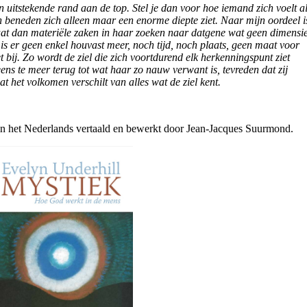
een uitstekende rand aan de top. Stel je dan voor hoe iemand zich voelt a
en beneden zich alleen maar een enorme diepte ziet. Naar mijn oordeel i
 gaat dan materiële zaken in haar zoeken naar datgene wat geen dimensi
is er geen enkel houvast meer, noch tijd, noch plaats, geen maat voor
t bij. Zo wordt de ziel die zich voortdurend elk herkenningspunt ziet
eens te meer terug tot wat haar zo nauw verwant is, tevreden dat zij
t het volkomen verschilt van alles wat de ziel kent.
in het Nederlands vertaald en bewerkt door Jean-Jacques Suurmond.