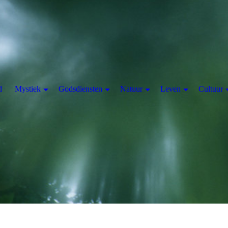
d
Mystiek
Godsdiensten
Natuur
Leven
Cultuur