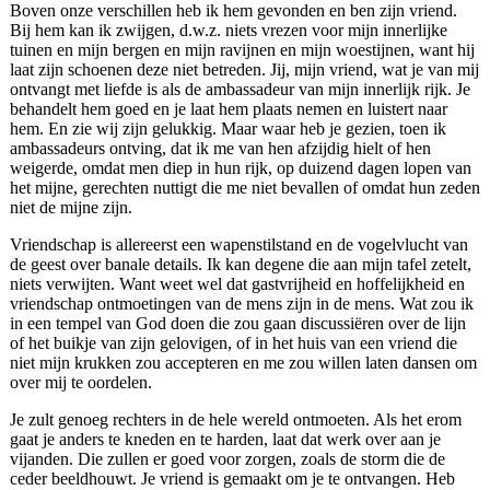
Boven onze verschillen heb ik hem gevonden en ben zijn vriend.
Bij hem kan ik zwijgen, d.w.z. niets vrezen voor mijn innerlijke
tuinen en mijn bergen en mijn ravijnen en mijn woestijnen, want hij
laat zijn schoenen deze niet betreden. Jij, mijn vriend, wat je van mij
ontvangt met liefde is als de ambassadeur van mijn innerlijk rijk. Je
behandelt hem goed en je laat hem plaats nemen en luistert naar
hem. En zie wij zijn gelukkig. Maar waar heb je gezien, toen ik
ambassadeurs ontving, dat ik me van hen afzijdig hielt of hen
weigerde, omdat men diep in hun rijk, op duizend dagen lopen van
het mijne, gerechten nuttigt die me niet bevallen of omdat hun zeden
niet de mijne zijn.
Vriendschap is allereerst een wapenstilstand en de vogelvlucht van
de geest over banale details. Ik kan degene die aan mijn tafel zetelt,
niets verwijten. Want weet wel dat gastvrijheid en hoffelijkheid en
vriendschap ontmoetingen van de mens zijn in de mens. Wat zou ik
in een tempel van God doen die zou gaan discussiëren over de lijn
of het buikje van zijn gelovigen, of in het huis van een vriend die
niet mijn krukken zou accepteren en me zou willen laten dansen om
over mij te oordelen.
Je zult genoeg rechters in de hele wereld ontmoeten. Als het erom
gaat je anders te kneden en te harden, laat dat werk over aan je
vijanden. Die zullen er goed voor zorgen, zoals de storm die de
ceder beeldhouwt. Je vriend is gemaakt om je te ontvangen. Heb