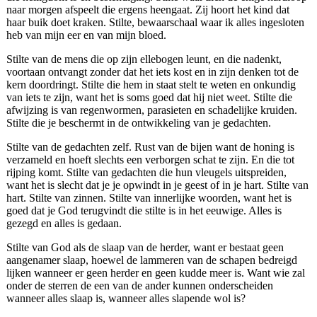
naar morgen afspeelt die ergens heengaat. Zij hoort het kind dat
haar buik doet kraken. Stilte, bewaarschaal waar ik alles ingesloten
heb van mijn eer en van mijn bloed.
Stilte van de mens die op zijn ellebogen leunt, en die nadenkt,
voortaan ontvangt zonder dat het iets kost en in zijn denken tot de
kern doordringt. Stilte die hem in staat stelt te weten en onkundig
van iets te zijn, want het is soms goed dat hij niet weet. Stilte die
afwijzing is van regenwormen, parasieten en schadelijke kruiden.
Stilte die je beschermt in de ontwikkeling van je gedachten.
Stilte van de gedachten zelf. Rust van de bijen want de honing is
verzameld en hoeft slechts een verborgen schat te zijn. En die tot
rijping komt. Stilte van gedachten die hun vleugels uitspreiden,
want het is slecht dat je je opwindt in je geest of in je hart. Stilte van
hart. Stilte van zinnen. Stilte van innerlijke woorden, want het is
goed dat je God terugvindt die stilte is in het eeuwige. Alles is
gezegd en alles is gedaan.
Stilte van God als de slaap van de herder, want er bestaat geen
aangenamer slaap, hoewel de lammeren van de schapen bedreigd
lijken wanneer er geen herder en geen kudde meer is. Want wie zal
onder de sterren de een van de ander kunnen onderscheiden
wanneer alles slaap is, wanneer alles slapende wol is?