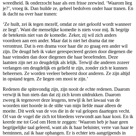
wreedheid. Ik onderzocht haar als een frisse zeewind. ‘Waarom lieg
je?’, vroeg ik. Dan huilde ze, geheel bedolven onder haar tranen. En
ik dacht na over haar tranen:
‘Ze huilt, zei ik tegen mezelf, omdat ze niet geloofd wordt wanneer
ze liegt’. Want die menselijke komedie is niets voor mij. Ik begrijp
de betekenis niet van de komedie. Zeker, zij wil zich anders
voordoen aan een ander. Maar dat is niet het drama dat me
verontrust. Dat is een drama voor haar die zo graag een ander wil
zijn. De deugd heb ik vaker gerespecteerd gezien door diegenen die
haar veinsden dan door diegenen die haar beoefenden. Deze
laatsten zijn net zo deugdelijk als lelijk. Terwijl die anderen zozeer
verlangen om deugdelijk en geliefd te zijn, zonder zich te kunnen
beheersen. Ze worden veeleer beheerst door anderen. Ze zijn altijd
in opstand tegen. Ze liegen om mooi te zijn.’
Redenen die spitsvondig zijn, zijn nooit de echte redenen. Daarom
verwijt ik hun niets dan dat zij zich krom uitdrukken. Daarom
zweeg ik tegenover deze leugens, terwijl ik het lawaai van de
woorden niet hoorde in de stilte van mijn liefde maar alleen de
moeite. Dit werk van de vos die in de val gelopen daartegen vecht.
Of van de vogel die zich tot bloedens verwondt aan haar kooi. En ik
keerde me tot God om Hem te zeggen: ‘Waarom heb je haar geen
begrijpelijke taal geleerd, want als ik haar beluister, verre van haar te
beminnen, zal ik haar ophangen. Er is echter iets aangrijpends in