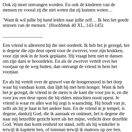
Ook zij moet ontvangen worden. En ook de kinderen van de
mensen en vooral zij die niet weten dat zij kunnen weten…
‛Want ik wil jullie bij hand leiden naar jullie zelf… Ik ben het goede
seizoen van de mensen.’ (Hoofdstuk 40 XL, 143-145)
_________________
Een vriend is allereerst hij die niet oordeelt. Ik heb het je gezegd, het
is degene die zijn deur opent voor de zwerver, voor zijn krukken,
voor zijn stok in de hoek geplaatst. Hij vraagt hem niet te dansen
om zijn dans te beoordelen. En als de zwerver vertelt over het
voorjaar op de weg buiten, dan ontvangt de vriend in hem het
voorjaar.
En als hij vertelt over de gruwel van de hongersnood in het dorp
waar hij vandaan komt, dan lijdt hij met hem honger. Want ik heb
het je gezegd, de vriend in de mens is de kant die voor jou is, en die
voor jou een deur opent die hij elders misschien nooit opent. Je
vriend is waar en alles wat hij zegt is waarachtig. Hij houdt van je,
zelfs als hij je haat in het andere huis. En de vriend in je tempel, is
degene, dankzij God, die ik aanraak en ontmoet, het is degene die
naar mij hetzelfde gezicht keert als het mijne, verlicht door dezelfde
God. Want dan komt eenheid tot stand, zelfs als hij winkelier is
terwijl ik kapitein ben, of tuinman terwijl ik matroos op zee ben.