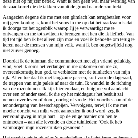
deze niet op mijzelf betrek. Want ik ben geen wal maar werking van
de zaadkorrel die de takken vanuit de grond naar de zon trekt.
Aangezien degene die me met een glimlach kan terugbetalen voor
mij geen koning is, komt het soms in me op dat het raadzaam is dat
ik doorga tot het ogenblik waarop Jij je verwaardigt me te
ontvangen en me tot zwijgen te brengen met hen die ik liefheb. Van
tijd tot tijd ben ik het alleen zijn moe en voel ik behoefte om terug te
keren naar de mensen van mijn volk, want ik ben ongetwijfeld nog
niet zuiver genoeg.
Doordat ik de tuinman die communiceert met zijn vriend gelukkig
vind, voel ik soms het verlangen in me opkomen om me zo,
overeenkomstig hun god, te verbinden met de tuinlieden van mijn
rijk. Af en toe daal ik met langzame passen, kort voor de dageraad,
de trappen van mijn paleis af naar de tuin. Ik wandel in de richting
van de rozentuinen. Ik kijk hier en daar, en buig me vol aandacht
over een of ander steel, ik die op het middaguur het besluit zal
nemen over leven of dood, oorlog of vrede. Het voortbestaan of de
tenondergang van heerschappijen. Vervolgens, terwijl ik me met
moeite opricht van mijn werk aangezien ik oud word, zeg ik
eenvoudigweg in mijn hart – op de enige manier om hen te
ontmoeten – aan alle levende en dode tuinlieden: ‘Ook ik heb
vanmorgen mijn rozenstruiken gesnoeid.’
Het maakt weinig uit of zo’n mededeling al of niet jaren onderweg