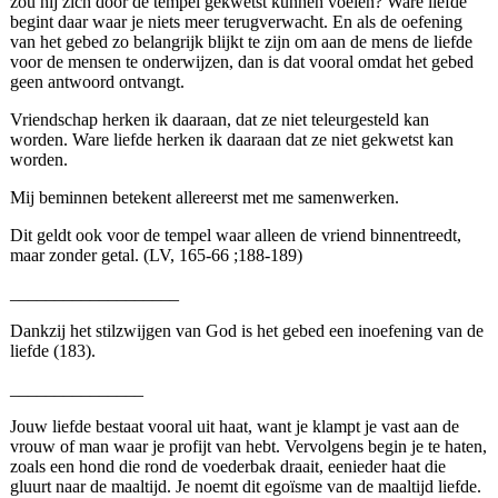
zou hij zich door de tempel gekwetst kunnen voelen? Ware liefde
begint daar waar je niets meer terugverwacht. En als de oefening
van het gebed zo belangrijk blijkt te zijn om aan de mens de liefde
voor de mensen te onderwijzen, dan is dat vooral omdat het gebed
geen antwoord ontvangt.
Vriendschap herken ik daaraan, dat ze niet teleurgesteld kan
worden. Ware liefde herken ik daaraan dat ze niet gekwetst kan
worden.
Mij beminnen betekent allereerst met me samenwerken.
Dit geldt ook voor de tempel waar alleen de vriend binnentreedt,
maar zonder getal. (LV, 165-66 ;188-189)
___________________
Dankzij het stilzwijgen van God is het gebed een inoefening van de
liefde (183).
_______________
Jouw liefde bestaat vooral uit haat, want je klampt je vast aan de
vrouw of man waar je profijt van hebt. Vervolgens begin je te haten,
zoals een hond die rond de voederbak draait, eenieder haat die
gluurt naar de maaltijd. Je noemt dit egoïsme van de maaltijd liefde.