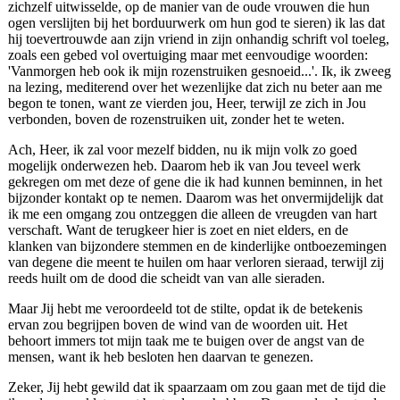
zichzelf uitwisselde, op de manier van de oude vrouwen die hun
ogen verslijten bij het borduurwerk om hun god te sieren) ik las dat
hij toevertrouwde aan zijn vriend in zijn onhandig schrift vol toeleg,
zoals een gebed vol overtuiging maar met eenvoudige woorden:
'Vanmorgen heb ook ik mijn rozenstruiken gesnoeid...'. Ik, ik zweeg
na lezing, mediterend over het wezenlijke dat zich nu beter aan me
begon te tonen, want ze vierden jou, Heer, terwijl ze zich in Jou
verbonden, boven de rozenstruiken uit, zonder het te weten.
Ach, Heer, ik zal voor mezelf bidden, nu ik mijn volk zo goed
mogelijk onderwezen heb. Daarom heb ik van Jou teveel werk
gekregen om met deze of gene die ik had kunnen beminnen, in het
bijzonder kontakt op te nemen. Daarom was het onvermijdelijk dat
ik me een omgang zou ontzeggen die alleen de vreugden van hart
verschaft. Want de terugkeer hier is zoet en niet elders, en de
klanken van bijzondere stemmen en de kinderlijke ontboezemingen
van degene die meent te huilen om haar verloren sieraad, terwijl zij
reeds huilt om de dood die scheidt van van alle sieraden.
Maar Jij hebt me veroordeeld tot de stilte, opdat ik de betekenis
ervan zou begrijpen boven de wind van de woorden uit. Het
behoort immers tot mijn taak me te buigen over de angst van de
mensen, want ik heb besloten hen daarvan te genezen.
Zeker, Jij hebt gewild dat ik spaarzaam om zou gaan met de tijd die