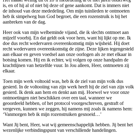
is, en of hij al of niet bij deze of gene aankomt. Dat is immers niet
de inhoud van deze mededeling. Om mijn tuinlieden te ontmoeten
heb ik simpelweg hun God begroet, die een rozenstruik is bij het
aanbreken van de dag.
Heer ook van mijn welbeminde vijand, die ik slechts ontmoet aan
mijzelf voorbij. En dat geldt ook voor hem, want hij lijkt op me. Ik
doe dus recht wedervaren overeenkomstig mijn wijsheid. Hij doet
recht wedervaren overeenkomstig de zijne. Deze lijken tegengesteld
aan elkaar en geven voedsel aan onze oorlogen als ze met elkaar in
botsing komen. Hij en ik echter, wij volgen op onze handpalm de
krachtlijnen van hetzelfde vuur. In Jou alleen, Heer, ontmoeten zij
elkaar.
Toen mijn werk voltooid was, heb ik de ziel van mijn volk dus
gesierd. In de voltooiing van zijn werk heeft hij de ziel van zijn volk
gesierd. Ik denk aan hem en denkt aan mij. Hoewel we voor onze
ontmoetingen niet beschikken over een taal, wanneer we
geoordeeld hebben, of het protocol voorgeschreven, gestraft of
vergeven, kunnen we zeggen, hij namens mij zoals ik namens hem:
‘Vanmorgen heb ik mijn rozenstruiken gesnoeid…’
Want Jij bent, Heer, wat wij gemeenschappelijk hebben. Jij bent het
wezenlijke verbindingspunt van verschillende handelingen.