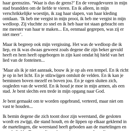
haar geenszins. ‘Waar is dus de grens?’ En de vreugdevuren in mijn
stad brandden om de liefde te vieren. En ik alleen, in mijn
verschrikkelijke woestijn, ik zag haar slapen, van haar kleding
ontdaan. ‘Ik heb me vergist in mijn prooi, ik heb me vergist in mijn
wedloop. Zij vluchtte zo snel en ik heb haar tot staan gebracht om
me meester van haar te maken... En, eenmaal gegrepen, was zij er
niet meer’.
Maar ik begreep ook mijn vergissing. Het was de wedloop die ik
liep, en ik was dwaas geweest zoals degene die zijn beker gevuld
heeft en hem heeft opgeborgen in zijn kast omdat hij hield van het
lied van de fonteinen...
'Maar als ik je niet aanraak, bouw ik je op als een tempel. En ik richt
je op in het licht. En je stilzwijgen ontsluit de velden. En ik kan je
beminnen boven mezelf en boven jou. En je ogen sluiten zich,
oogleden van de wereld. En ik houd je moe in mijn armen, als een
stad. Je bent slechts een trede in mijn opgang naar God.
Je bent gemaakt om te worden opgebrand, verteerd, maar niet om
vast te houden...
Ik bemin degene die zich toont door zijn weerstand, die gesloten
wordt en zwijgt, die stand houdt, en de lippen op elkaar geklemd in
de martelingen, die weerstand heeft geboden aan de martelingen en