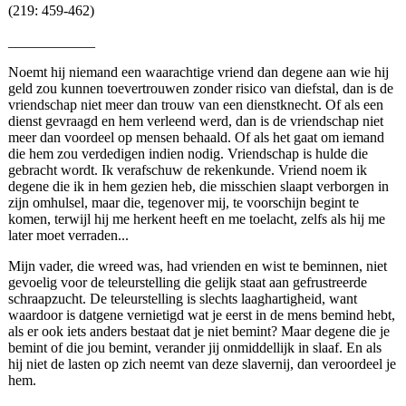
(219: 459-462)
____________
Noemt hij niemand een waarachtige vriend dan degene aan wie hij
geld zou kunnen toevertrouwen zonder risico van diefstal, dan is de
vriendschap niet meer dan trouw van een dienstknecht. Of als een
dienst gevraagd en hem verleend werd, dan is de vriendschap niet
meer dan voordeel op mensen behaald. Of als het gaat om iemand
die hem zou verdedigen indien nodig. Vriendschap is hulde die
gebracht wordt. Ik verafschuw de rekenkunde. Vriend noem ik
degene die ik in hem gezien heb, die misschien slaapt verborgen in
zijn omhulsel, maar die, tegenover mij, te voorschijn begint te
komen, terwijl hij me herkent heeft en me toelacht, zelfs als hij me
later moet verraden...
Mijn vader, die wreed was, had vrienden en wist te beminnen, niet
gevoelig voor de teleurstelling die gelijk staat aan gefrustreerde
schraapzucht. De teleurstelling is slechts laaghartigheid, want
waardoor is datgene vernietigd wat je eerst in de mens bemind hebt,
als er ook iets anders bestaat dat je niet bemint? Maar degene die je
bemint of die jou bemint, verander jij onmiddellijk in slaaf. En als
hij niet de lasten op zich neemt van deze slavernij, dan veroordeel je
hem.