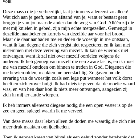
volk.
Deze massa die je verheerlijkt, laat je immers allereerst zo alleen!
Wat zich aan je geeft, neemt afstand van je, want er bestaat geen
bruggetje van jou naar de ander dan de weg van God. Alléén zij die
met mij knielen in gebed, zijn mijn echte metgezellen. Gemengd in
dezelfde maatbeker en korrels van dezelfde aar voor het brood.
Maar die daar aanbaden me en deden de woestijn in me ontstaan,
want ik kan degene die zich vergist niet respecteren en ik kan niet
instemmen met deze verering van mezelf. Ik kan de wierook niet
ontvangen, want ik zal niet over mezelf oordelen volgens de
anderen. Ik heb genoeg van mezelf die een zware last is, en ik moet
me van mezelf ontdoen om binnen te treden in God. Diegenen die
me bewierookten, maakten me neerslachtig. Ze gaven me de
ervaring van de woestijn zoals een lege put wanneer het volk dorst
heeft en zich erover buigt. Ik had niets te geven dat de moeite waard
was, en van hen daar kon ik niets meer ontvangen, aangezien zij
zich in mij ter aarde wierpen.
Ik heb immers allereerst diegene nodig die een open vester is op de
zee en geen spiegel waarin ik me verveel.
Van deze massa daar leken alleen de doden me waardig die zich niet
meer druk maakten om ijdelheden.
Toen ik genoeg kreeg van bijval als een geluid zonder betekenis dat