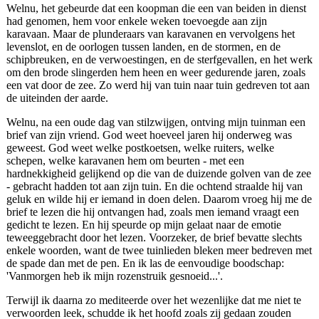
Welnu, het gebeurde dat een koopman die een van beiden in dienst
had genomen, hem voor enkele weken toevoegde aan zijn
karavaan. Maar de plunderaars van karavanen en vervolgens het
levenslot, en de oorlogen tussen landen, en de stormen, en de
schipbreuken, en de verwoestingen, en de sterfgevallen, en het werk
om den brode slingerden hem heen en weer gedurende jaren, zoals
een vat door de zee. Zo werd hij van tuin naar tuin gedreven tot aan
de uiteinden der aarde.
Welnu, na een oude dag van stilzwijgen, ontving mijn tuinman een
brief van zijn vriend. God weet hoeveel jaren hij onderweg was
geweest. God weet welke postkoetsen, welke ruiters, welke
schepen, welke karavanen hem om beurten - met een
hardnekkigheid gelijkend op die van de duizende golven van de zee
- gebracht hadden tot aan zijn tuin. En die ochtend straalde hij van
geluk en wilde hij er iemand in doen delen. Daarom vroeg hij me de
brief te lezen die hij ontvangen had, zoals men iemand vraagt een
gedicht te lezen. En hij speurde op mijn gelaat naar de emotie
teweeggebracht door het lezen. Voorzeker, de brief bevatte slechts
enkele woorden, want de twee tuinlieden bleken meer bedreven met
de spade dan met de pen. En ik las de eenvoudige boodschap:
'Vanmorgen heb ik mijn rozenstruik gesnoeid...'.
Terwijl ik daarna zo mediteerde over het wezenlijke dat me niet te
verwoorden leek, schudde ik het hoofd zoals zij gedaan zouden