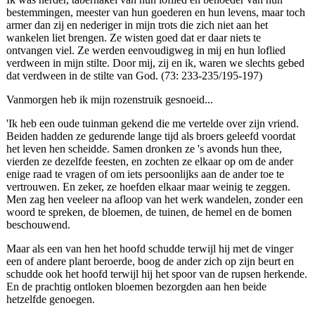
bestemmingen, meester van hun goederen en hun levens, maar toch
armer dan zij en nederiger in mijn trots die zich niet aan het
wankelen liet brengen. Ze wisten goed dat er daar niets te
ontvangen viel. Ze werden eenvoudigweg in mij en hun loflied
verdween in mijn stilte. Door mij, zij en ik, waren we slechts gebed
dat verdween in de stilte van God. (73: 233-235/195-197)
Vanmorgen heb ik mijn rozenstruik gesnoeid...
'Ik heb een oude tuinman gekend die me vertelde over zijn vriend.
Beiden hadden ze gedurende lange tijd als broers geleefd voordat
het leven hen scheidde. Samen dronken ze 's avonds hun thee,
vierden ze dezelfde feesten, en zochten ze elkaar op om de ander
enige raad te vragen of om iets persoonlijks aan de ander toe te
vertrouwen. En zeker, ze hoefden elkaar maar weinig te zeggen.
Men zag hen veeleer na afloop van het werk wandelen, zonder een
woord te spreken, de bloemen, de tuinen, de hemel en de bomen
beschouwend.
Maar als een van hen het hoofd schudde terwijl hij met de vinger
een of andere plant beroerde, boog de ander zich op zijn beurt en
schudde ook het hoofd terwijl hij het spoor van de rupsen herkende.
En de prachtig ontloken bloemen bezorgden aan hen beide
hetzelfde genoegen.