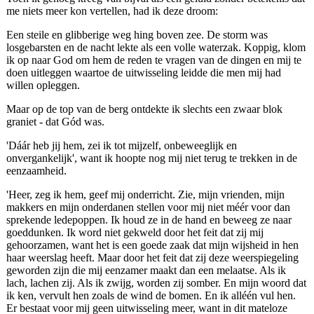
me niets meer kon vertellen, had ik deze droom:
Een steile en glibberige weg hing boven zee. De storm was
losgebarsten en de nacht lekte als een volle waterzak. Koppig, klom
ik op naar God om hem de reden te vragen van de dingen en mij te
doen uitleggen waartoe de uitwisseling leidde die men mij had
willen opleggen.
Maar op de top van de berg ontdekte ik slechts een zwaar blok
graniet - dat Gód was.
'Dáár heb jij hem, zei ik tot mijzelf, onbeweeglijk en
onvergankelijk', want ik hoopte nog mij niet terug te trekken in de
eenzaamheid.
'Heer, zeg ik hem, geef mij onderricht. Zie, mijn vrienden, mijn
makkers en mijn onderdanen stellen voor mij niet méér voor dan
sprekende ledepoppen. Ik houd ze in de hand en beweeg ze naar
goeddunken. Ik word niet gekweld door het feit dat zij mij
gehoorzamen, want het is een goede zaak dat mijn wijsheid in hen
haar weerslag heeft. Maar door het feit dat zij deze weerspiegeling
geworden zijn die mij eenzamer maakt dan een melaatse. Als ik
lach, lachen zij. Als ik zwijg, worden zij somber. En mijn woord dat
ik ken, vervult hen zoals de wind de bomen. En ik alléén vul hen.
Er bestaat voor mij geen uitwisseling meer, want in dit mateloze