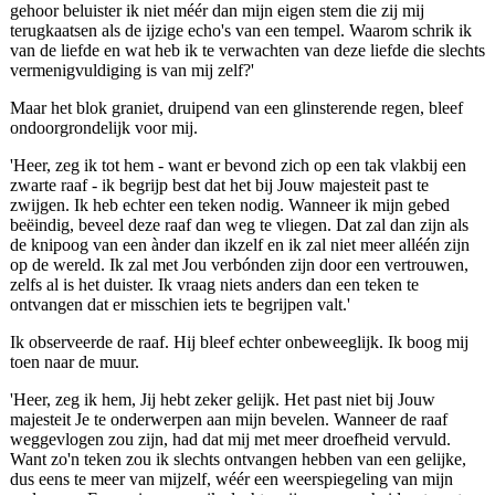
gehoor beluister ik niet méér dan mijn eigen stem die zij mij
terugkaatsen als de ijzige echo's van een tempel. Waarom schrik ik
van de liefde en wat heb ik te verwachten van deze liefde die slechts
vermenigvuldiging is van mij zelf?'
Maar het blok graniet, druipend van een glinsterende regen, bleef
ondoorgrondelijk voor mij.
'Heer, zeg ik tot hem - want er bevond zich op een tak vlakbij een
zwarte raaf - ik begrijp best dat het bij Jouw majesteit past te
zwijgen. Ik heb echter een teken nodig. Wanneer ik mijn gebed
beëindig, beveel deze raaf dan weg te vliegen. Dat zal dan zijn als
de knipoog van een ànder dan ikzelf en ik zal niet meer alléén zijn
op de wereld. Ik zal met Jou verbónden zijn door een vertrouwen,
zelfs al is het duister. Ik vraag niets anders dan een teken te
ontvangen dat er misschien iets te begrijpen valt.'
Ik observeerde de raaf. Hij bleef echter onbeweeglijk. Ik boog mij
toen naar de muur.
'Heer, zeg ik hem, Jij hebt zeker gelijk. Het past niet bij Jouw
majesteit Je te onderwerpen aan mijn bevelen. Wanneer de raaf
weggevlogen zou zijn, had dat mij met meer droefheid vervuld.
Want zo'n teken zou ik slechts ontvangen hebben van een gelijke,
dus eens te meer van mijzelf, wéér een weerspiegeling van mijn