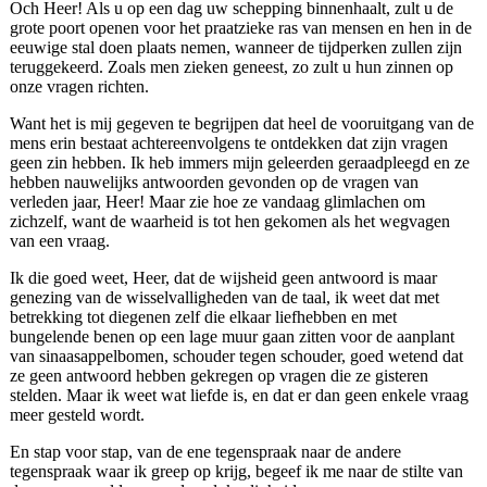
Och Heer! Als u op een dag uw schepping binnenhaalt, zult u de
grote poort openen voor het praatzieke ras van mensen en hen in de
eeuwige stal doen plaats nemen, wanneer de tijdperken zullen zijn
teruggekeerd. Zoals men zieken geneest, zo zult u hun zinnen op
onze vragen richten.
Want het is mij gegeven te begrijpen dat heel de vooruitgang van de
mens erin bestaat achtereenvolgens te ontdekken dat zijn vragen
geen zin hebben. Ik heb immers mijn geleerden geraadpleegd en ze
hebben nauwelijks antwoorden gevonden op de vragen van
verleden jaar, Heer! Maar zie hoe ze vandaag glimlachen om
zichzelf, want de waarheid is tot hen gekomen als het wegvagen
van een vraag.
Ik die goed weet, Heer, dat de wijsheid geen antwoord is maar
genezing van de wisselvalligheden van de taal, ik weet dat met
betrekking tot diegenen zelf die elkaar liefhebben en met
bungelende benen op een lage muur gaan zitten voor de aanplant
van sinaasappelbomen, schouder tegen schouder, goed wetend dat
ze geen antwoord hebben gekregen op vragen die ze gisteren
stelden. Maar ik weet wat liefde is, en dat er dan geen enkele vraag
meer gesteld wordt.
En stap voor stap, van de ene tegenspraak naar de andere
tegenspraak waar ik greep op krijg, begeef ik me naar de stilte van