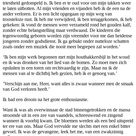
triestheid gedompeld is. Ik ben er te oud voor om mijn takken weer
te laten uitbotten. Al mijn vrienden en vijanden heb ik de een na de
ander verloren. Er is een licht opgegaan op mijn weg van
troosteloze rust. Ik heb me verwijderd, ik ben teruggekomen, ik heb
gekeken: ik vond de mensen weer verzameld rond het gouden kalf,
zonder echte belangstelling maar verdwaasd. De kinderen die
tegenwoordig geboren worden zijn vreemder voor me dan heidense
jongeren zonder godsdienst. Ik ga gebukt onder nutteloze schatten
zoals onder een muziek die nooit meer begrepen zal worden.’
‘Ik ben mijn werk begonnen met mijn houthakkersbijl in het woud
en ik was dronken van het lied van de bomen. Zo moet men zich
opsluiten in een toren om rechtvaardig te zijn. Maar nu ik de
mensen van al te dichtbij heb gezien, heb ik er genoeg van.’
’Verschijn aan me, Heer, want alles is zwaar wanneer men de smaak
van God verloren heeft.’
Ik had een droom na het grote enthousiasme.
Want ik was als overwinnaar de stad binnengetrokken en de massa
stroomde uit in een zee van vaandels, schreeuwend en zingend
wanneer ik voorbij kwam. De bloemen werden als een bed uitspreid
ter ere van ons. Maar God vervulde me slechts met een enkel bitter
gevoel. Ik was de gevangene, leek het me, van een zwakzinnig