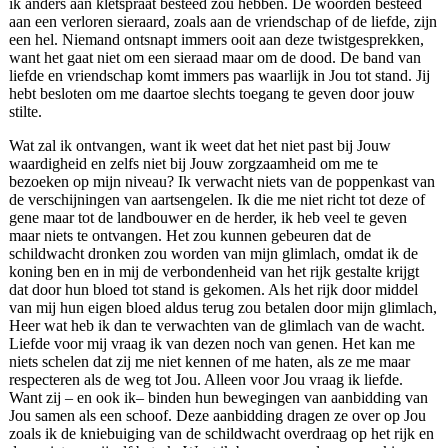
ik anders aan kletspraat besteed zou hebben. De woorden besteed
aan een verloren sieraard, zoals aan de vriendschap of de liefde, zijn
een hel. Niemand ontsnapt immers ooit aan deze twistgesprekken,
want het gaat niet om een sieraad maar om de dood. De band van
liefde en vriendschap komt immers pas waarlijk in Jou tot stand. Jij
hebt besloten om me daartoe slechts toegang te geven door jouw
stilte.
Wat zal ik ontvangen, want ik weet dat het niet past bij Jouw
waardigheid en zelfs niet bij Jouw zorgzaamheid om me te
bezoeken op mijn niveau? Ik verwacht niets van de poppenkast van
de verschijningen van aartsengelen. Ik die me niet richt tot deze of
gene maar tot de landbouwer en de herder, ik heb veel te geven
maar niets te ontvangen. Het zou kunnen gebeuren dat de
schildwacht dronken zou worden van mijn glimlach, omdat ik de
koning ben en in mij de verbondenheid van het rijk gestalte krijgt
dat door hun bloed tot stand is gekomen. Als het rijk door middel
van mij hun eigen bloed aldus terug zou betalen door mijn glimlach,
Heer wat heb ik dan te verwachten van de glimlach van de wacht.
Liefde voor mij vraag ik van dezen noch van genen. Het kan me
niets schelen dat zij me niet kennen of me haten, als ze me maar
respecteren als de weg tot Jou. Alleen voor Jou vraag ik liefde.
Want zij – en ook ik– binden hun bewegingen van aanbidding van
Jou samen als een schoof. Deze aanbidding dragen ze over op Jou
zoals ik de kniebuiging van de schildwacht overdraag op het rijk en