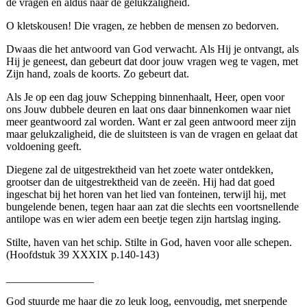
de vragen en aldus naar de gelukzaligheid.
O kletskousen! Die vragen, ze hebben de mensen zo bedorven.
Dwaas die het antwoord van God verwacht. Als Hij je ontvangt, als
Hij je geneest, dan gebeurt dat door jouw vragen weg te vagen, met
Zijn hand, zoals de koorts. Zo gebeurt dat.
Als Je op een dag jouw Schepping binnenhaalt, Heer, open voor
ons Jouw dubbele deuren en laat ons daar binnenkomen waar niet
meer geantwoord zal worden. Want er zal geen antwoord meer zijn
maar gelukzaligheid, die de sluitsteen is van de vragen en gelaat dat
voldoening geeft.
Diegene zal de uitgestrektheid van het zoete water ontdekken,
grootser dan de uitgestrektheid van de zeeën. Hij had dat goed
ingeschat bij het horen van het lied van fonteinen, terwijl hij, met
bungelende benen, tegen haar aan zat die slechts een voortsnellende
antilope was en wier adem een beetje tegen zijn hartslag inging.
Stilte, haven van het schip. Stilte in God, haven voor alle schepen.
(Hoofdstuk 39 XXXIX p.140-143)
________________
God stuurde me haar die zo leuk loog, eenvoudig, met snerpende