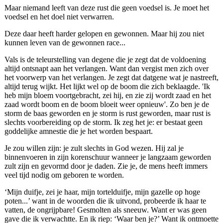
Maar niemand leeft van deze rust die geen voedsel is. Je moet het
voedsel en het doel niet verwarren.
Deze daar heeft harder gelopen en gewonnen. Maar hij zou niet
kunnen leven van de gewonnen race...
Vals is de teleurstelling van degene die je zegt dat de voldoening
altijd ontsnapt aan het verlangen. Want dan vergist men zich over
het voorwerp van het verlangen. Je zegt dat datgene wat je nastreeft,
altijd terug wijkt. Het lijkt wel op de boom die zich beklaagde. 'Ik
heb mijn bloem voortgebracht, zei hij, en zie zij wordt zaad en het
zaad wordt boom en de boom bloeit weer opnieuw'. Zo ben je de
storm de baas geworden en je storm is rust geworden, maar rust is
slechts voorbereiding op de storm. Ik zeg het je: er bestaat geen
goddelijke amnestie die je het worden bespaart.
Je zou willen zijn: je zult slechts in God wezen. Hij zal je
binnenvoeren in zijn korenschuur wanneer je langzaam geworden
zult zijn en gevormd door je daden. Zie je, de mens heeft immers
veel tijd nodig om geboren te worden.
‘Mijn duifje, zei je haar, mijn tortelduifje, mijn gazelle op hoge
poten...’ want in de woorden die ik uitvond, probeerde ik haar te
vatten, de ongrijpbare! Gesmolten als sneeuw. Want er was geen
gave die ik verwachtte. En ik riep: ‘Waar ben je?’ Want ik ontmoette