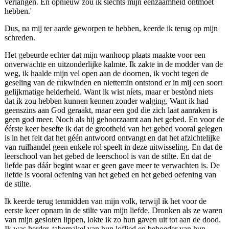
verlangen. En opnieuw zou ik slechts mijn eenzaamheid ontmoet
hebben.'
Dus, na mij ter aarde geworpen te hebben, keerde ik terug op mijn
schreden.
Het gebeurde echter dat mijn wanhoop plaats maakte voor een
onverwachte en uitzonderlijke kalmte. Ik zakte in de modder van de
weg, ik haalde mijn vel open aan de doornen, ik vocht tegen de
geseling van de rukwinden en niettemin ontstond er in mij een soort
gelijkmatige helderheid. Want ik wist níets, maar er bestònd niets
dat ik zou hebben kunnen kennen zonder walging. Want ik had
geenszins aan God geraakt, maar een god die zich laat aanraken is
geen god meer. Noch als hij gehoorzaamt aan het gebed. En voor de
éérste keer besefte ik dat de grootheid van het gebed vooral gelegen
is in het feit dat het géén antwoord ontvangt en dat het afzichtelijke
van ruilhandel geen enkele rol speelt in deze uitwisseling. En dat de
leerschool van het gebed de leerschool is van de stilte. En dat de
liefde pas dáár begint waar er geen gave meer te verwachten is. De
liefde is vooral oefening van het gebed en het gebed oefening van
de stilte.
Ik keerde terug tenmidden van mijn volk, terwijl ik het voor de
eerste keer opnam in de stilte van mijn liefde. Dronken als ze waren
van mijn gesloten lippen, lokte ik zo hun gaven uit tot aan de dood.
Ik was herder, tabernakel van hun loflied en behoeder van hun