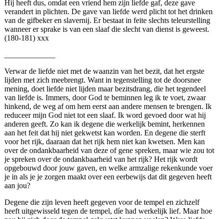
Hij heeft dus, omdat een vriend hem zijn liefde gaf, deze gave
verandert in plichten. De gave van liefde werd plicht tot het drinken
van de gifbeker en slavernij. Er bestaat in feite slechts teleurstelling
wanneer er sprake is van een slaaf die slecht van dienst is geweest.
(180-181) xxx
_____________
Verwar de liefde niet met de waanzin van het bezit, dat het ergste
lijden met zich meebrengt. Want in tegenstelling tot de doorsnee
mening, doet liefde niet lijden maar bezitsdrang, die het tegendeel
van liefde is. Immers, door God te beminnen leg ik te voet, zwaar
hinkend, de weg af om hem eerst aan andere mensen te brengen. Ik
reduceer mijn God niet tot een slaaf. Ik word gevoed door wat hij
anderen geeft. Zo kan ik degene die werkelijk bemint, herkennen
aan het feit dat hij niet gekwetst kan worden. En degene die sterft
voor het rijk, daaraan dat het rijk hem niet kan kwetsen. Men kan
over de ondankbaarheid van deze of gene spreken, maar wie zou tot
je spreken over de ondankbaarheid van het rijk? Het rijk wordt
opgebouwd door jouw gaven, en welke armzalige rekenkunde voer
je in als je je zorgen maakt over een eerbewijs dat dit gegeven heeft
aan jou?
Degene die zijn leven heeft gegeven voor de tempel en zichzelf
heeft uitgewisseld tegen de tempel, díe had werkelijk lief. Maar hoe