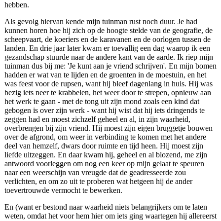
hebben.
Als gevolg hiervan kende mijn tuinman rust noch duur. Je had
kunnen horen hoe hij zich op de hoogte stelde van de geografie, de
scheepvaart, de koeriers en de karavanen en de oorlogen tussen de
landen. En drie jaar later kwam er toevallig een dag waarop ik een
gezandschap stuurde naar de andere kant van de aarde. Ik riep mijn
tuinman dus bij me: 'Je kunt aan je vriend schrijven'. En mijn bomen
hadden er wat van te lijden en de groenten in de moestuin, en het
was feest voor de rupsen, want hij bleef dagenlang in huis. Hij was
bezig iets neer te krabbelen, het weer door te strepen, opnieuw aan
het werk te gaan - met de tong uit zijn mond zoals een kind dat
gebogen is over zijn werk - want hij wist dat hij iets dringends te
zeggen had en moest zichzelf geheel en al, in zijn waarheid,
overbrengen bij zijn vriend. Hij moest zijn eigen bruggetje bouwen
over de afgrond, om weer in verbinding te komen met het andere
deel van hemzelf, dwars door ruimte en tijd heen. Hij moest zijn
liefde uitzeggen. En daar kwam hij, geheel en al blozend, me zijn
antwoord voorleggen om nog een keer op mijn gelaat te speuren
naar een weerschijn van vreugde dat de geadresseerde zou
verlichten, en om zo uit te proberen wat hetgeen hij de ander
toevertrouwde vermocht te bewerken.
En (want er bestond naar waarheid niets belangrijkers om te laten
weten, omdat het voor hem hier om iets ging waartegen hij allereerst