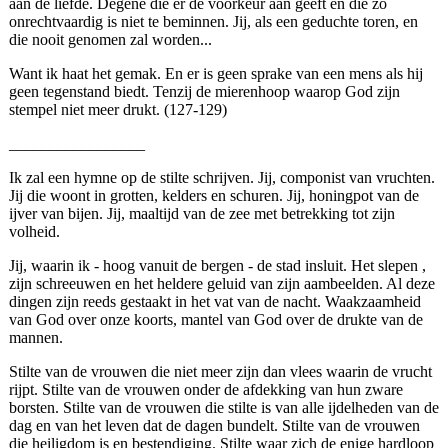
aan de liefde. Degene die er de voorkeur aan geeft en die zo
onrechtvaardig is niet te beminnen. Jij, als een geduchte toren, en
die nooit genomen zal worden...
Want ik haat het gemak. En er is geen sprake van een mens als hij
geen tegenstand biedt. Tenzij de mierenhoop waarop God zijn
stempel niet meer drukt. (127-129)
_________________
Ik zal een hymne op de stilte schrijven. Jij, componist van vruchten.
Jij die woont in grotten, kelders en schuren. Jij, honingpot van de
ijver van bijen. Jij, maaltijd van de zee met betrekking tot zijn
volheid.
Jij, waarin ik - hoog vanuit de bergen - de stad insluit. Het slepen ,
zijn schreeuwen en het heldere geluid van zijn aambeelden. Al deze
dingen zijn reeds gestaakt in het vat van de nacht. Waakzaamheid
van God over onze koorts, mantel van God over de drukte van de
mannen.
Stilte van de vrouwen die niet meer zijn dan vlees waarin de vrucht
rijpt. Stilte van de vrouwen onder de afdekking van hun zware
borsten. Stilte van de vrouwen die stilte is van alle ijdelheden van de
dag en van het leven dat de dagen bundelt. Stilte van de vrouwen
die heiligdom is en bestendiging. Stilte waar zich de enige hardloop