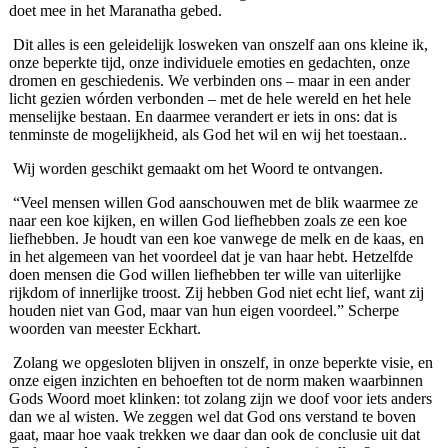
doet mee in het Maranatha gebed.
Dit alles is een geleidelijk losweken van onszelf aan ons kleine ik,
onze beperkte tijd, onze individuele emoties en gedachten, onze
dromen en geschiedenis. We verbinden ons – maar in een ander
licht gezien wórden verbonden – met de hele wereld en het hele
menselijke bestaan. En daarmee verandert er iets in ons: dat is
tenminste de mogelijkheid, als God het wil en wij het toestaan..
Wij worden geschikt gemaakt om het Woord te ontvangen.
“Veel mensen willen God aanschouwen met de blik waarmee ze
naar een koe kijken, en willen God liefhebben zoals ze een koe
liefhebben. Je houdt van een koe vanwege de melk en de kaas, en
in het algemeen van het voordeel dat je van haar hebt. Hetzelfde
doen mensen die God willen liefhebben ter wille van uiterlijke
rijkdom of innerlijke troost. Zij hebben God niet echt lief, want zij
houden niet van God, maar van hun eigen voordeel.” Scherpe
woorden van meester Eckhart.
Zolang we opgesloten blijven in onszelf, in onze beperkte visie, en
onze eigen inzichten en behoeften tot de norm maken waarbinnen
Gods Woord moet klinken: tot zolang zijn we doof voor iets anders
dan we al wisten. We zeggen wel dat God ons verstand te boven
gaat, maar hoe vaak trekken we daar dan ook de conclusie uit dat