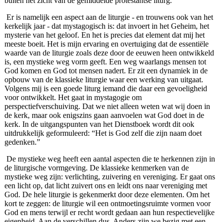
buiten het zicht van de gemiddelde protestantse liturg.
Er is namelijk een aspect aan de liturgie - en trouwens ook van het
kerkelijk jaar - dat mystagogisch is: dat invoert in het Geheim, het
mysterie van het geloof. En het is precies dat element dat mij het
meeste boeit. Het is mijn ervaring en overtuiging dat de essentiële
waarde van de liturgie zoals deze door de eeuwen heen ontwikkeld
is, een mystieke weg vorm geeft. Een weg waarlangs mensen tot
God komen en God tot mensen nadert. Er zit een dynamiek in de
opbouw van de klassieke liturgie waar een werking van uitgaat.
Volgens mij is een goede liturg iemand die daar een gevoeligheid
voor ontwikkelt. Het gaat in mystagogie om
perspectiefverschuiving. Dat we niet alleen weten wat wij doen in
de kerk, maar ook enigszins gaan aanvoelen wat God doet in de
kerk. In de uitgangspunten van het Dienstboek wordt dit ook
uitdrukkelijk geformuleerd: “Het is God zelf die zijn naam doet
gedenken.”
De mystieke weg heeft een aantal aspecten die te herkennen zijn in
de liturgische vormgeving. De klassieke kenmerken van de
mystieke weg zijn: verlichting, zuivering en vereniging. Er gaat ons
een licht op, dat licht zuivert ons en leidt ons naar vereniging met
God. De hele liturgie is gekenmerkt door deze elementen. Om het
kort te zeggen: de liturgie wil een ontmoetingsruimte vormen voor
God en mens terwijl er recht wordt gedaan aan hun respectievelijke
eigenheid. Aan de verschillen dus. Anders zijn we bezig met een