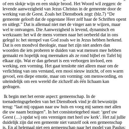
of een slokje wijn en een stukje brood. Het Woord wil zeggen: de
levende aanwezigheid van Jezus Christus in de gemeente door de
werking van de Geest. Zoals het Dienstboek zegt: (blz.7) “De
gemeente gelooft dat de opgestane Heer zelf haar de Schriften opent
en uitlegt.” Dat is allemaal niet met de vinger aan te wijzen, maar
wel te ontvangen. Die Aanwezigheid is levend, dynamisch en
werkzaam: het wil de mens vormen naar het oerbeeld dat in ons
gelegd is: het stempel van God zoals we in Jezus hebben herkend.
Dat is een mondvol theologie, maar het zijn niet anders dan
woorden die iets proberen te duiden van wat mensen mee hebben
gemaakt en hopelijk nog meemaken als ze rond bijbel en Tafel bij
elkaar zijn. Wat er dan gebeurt is een verborgen invloed, een
werking, een vorming. Het gaat tenslotte niet alleen maar om de
verlichting van ons verstand, een mooi nieuw inzicht, of een warm
gevoel, een diepe emotie, maar om vorming: om menswording, en
uiteindelijk om een wereld die zichzelf als één lichaam kan
gedragen.
Ik begin met het eerste aspect: gemeenschap. In de
toenaderingsgebeden van het Dienstboek vind je dit bewustzijn
terug: “laat mij opgaan naar uw huis en voeg mij samen met allen
die uw naam bezingen”. In het consistoriegebed staat: ‘geef uw
Geest (…) opdat wij ons verenigen met heel uw kerk’. Het zal jullie
duidelijk zijn dat een gemeente niet vanzelf ook een gemeenschap
is. En al helemaal niet een gemeenschap naar het model van Paulus: