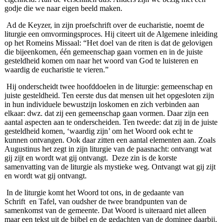
godje die we naar eigen beeld maken.
Ad de Keyzer, in zijn proefschrift over de eucharistie, noemt de
liturgie een omvormingsproces. Hij citeert uit de Algemene inleiding
op het Romeins Missaal: “Het doel van de riten is dat de gelovigen
die bijeenkomen, één gemeenschap gaan vormen en in de juiste
gesteldheid komen om naar het woord van God te luisteren en
waardig de eucharistie te vieren.”
Hij onderscheidt twee hoofddoelen in de liturgie: gemeenschap en
juiste gesteldheid. Ten eerste dus dat mensen uit het opgesloten zijn
in hun individuele bewustzijn loskomen en zich verbinden aan
elkaar: dwz. dat zij een gemeenschap gaan vormen. Daar zijn een
aantal aspecten aan te onderscheiden. Ten tweede: dat zij in de juiste
gesteldheid komen, ‘waardig zijn’ om het Woord ook echt te
kunnen ontvangen. Ook daar zitten een aantal elementen aan. Zoals
Augustinus het zegt in zijn liturgie van de paasnacht: ontvangt wat
gij zijt en wordt wat gij ontvangt. Deze zin is de korste
samenvatting van de liturgie als mystieke weg. Ontvangt wat gij zijt
en wordt wat gij ontvangt.
In de liturgie komt het Woord tot ons, in de gedaante van
Schrift en Tafel, van oudsher de twee brandpunten van de
samenkomst van de gemeente. Dat Woord is uiteraard niet alleen
maar een tekst uit de bijbel en de gedachten van de dominee daarbij,