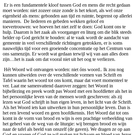
Er is een fundamentele kloof tussen God en mens die recht gedaan
moet worden: niet zozeer onze zonde is het tekort, als wel onze
eigenheid als mens: gebonden aan tijd en ruimte, begrenst op allerlei
manieren. De liederen en gebeden wekken geloof en
toevertrouwen: we hoeven het niet zelf te doen: God komt ons te
hulp. Daarom is het zaak als voorganger en liturg om die blik steeds
helder op God gericht te houden: al te vaak wordt de aandacht van
gemeente in veel verschillende richtingen getrokken, er is soms
nauwelijks tijd voor een groeiende concentratie op het Centrum van
ons samenzijn. Er wordt wat gedaan terwijl wij van aan alles doen
zijn…het is zaak om dat vooral niet uit het oog te verliezen.
Hét Woord wil ontvangen worden: niet óns woord.. Ik zou nog
kunnen uitweiden over de verschillende vormen van Schrift en
Tafel waarin het woord tot ons komt, maar dat voert momenteel te
ver. Laat me samenvattend daarover zeggen: het Woord in
bijbellezing en preek wordt pas Woord met een hoofdletter als het in
het persoonlijke leven van de mensen wordt geschreven: als zij
lezen wat God schrijft in hun eigen leven, in het licht van de Schrift.
Als het Woord iets kan uitwerken in hun persoonlijke leven. Dan is
het een levend woord en geen hoofdkennis. Het Woord dat tot ons
komt in de vorm van brood en wijn is een prachtige verbeelding van
het geheel van de weg van de liturgie: wij brengen brood en wijn
naar de tafel als beeld van onszelf (de gaven). We dragen ze op aan
God en vragen of God ze wil maken tot lichaam en bloed van Jezus