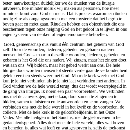
beter, nauwkeuriger, duidelijker we de rituelen van de liturgie
uitvoeren, hoe minder indruk wij maken als personen, hoe meer
ruimte er komt voor God en mens. Dat is precies waarom er rituelen
nodig zijn: als omgangsvormen met een mysterie dat het begrip te
boven gaat en móet gaan. Rituelen hebben een objectiviteit die ons
beschermen tegen onze neiging God en het geloof in te lijven in ons
eigen systeem van denken of eigen emotionele behoeften.
Goed, gemeenschap dus vanuit één centrum: het geheim van God
zelf. Door de woorden, liederen, gebeden en gebaren naderen
mensen tot God – maar in diezelfde woorden, liederen, gebeden en
gebaren is het God die ons nadert. Wij zingen, maar het zingen doet
wat aan ons. Wij bidden, maar het gebed werkt aan ons. De hele
liturgie door worden mensen tot steeds verdergaande verbondenheid
geleid: eerst en steeds weer met God. Maar de kerk weet: met God
kun je je niet verbinden als je je niet laat verbinden met anderen. In
God vinden we de hele wereld terug, dus dat wordt weerspiegeld in
de gang van liturgie. Ik noem een paar voorbeelden. We verbinden
ons met de aanwezigen, met elkaar, door samen te zingen en te
bidden, samen te luisteren en te antwoorden en te ontvangen. We
verbinden ons met de hele wereld in het kyrië en de voorbeden, de
collecte. Met de hele kerk in de geloofsbelijdenis, in het Onze
Vader. Met alle heiligen in het Sanctus, met de gestorvenen in het
gedachtenisgebed. Alles doet mee: de hele wereld, alles wat boven
en beneden is, alles wat leeft en wat gestorven is, zelfs de toekomst