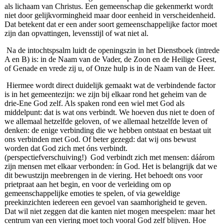
als lichaam van Christus. Een gemeenschap die gekenmerkt wordt
niet door gelijkvormingheid maar door eenheid in verscheidenheid.
Dat betekent dat er een ander soort gemeenschappelijke factor moet
zijn dan opvattingen, levensstijl of wat niet al.
Na de intochtspsalm luidt de openingszin in het Dienstboek (intrede
A en B) is: in de Naam van de Vader, de Zoon en de Heilige Geest,
of Genade en vrede zij u, of Onze hulp is in de Naam van de Heer.
Hiermee wordt direct duidelijk gemaakt wat de verbindende factor
is in het gemeentezijn: we zijn bij elkaar rond het geheim van de
drie-Ene God zelf. Als spaken rond een wiel met God als
middelpunt: dat is wat ons verbindt. We hoeven dus niet te doen of
we allemaal hetzelfde geloven, of we allemaal hetzelfde leven of
denken: de enige verbinding die we hebben ontstaat en bestaat uit
ons verbinden met God. Of beter gezegd: dat wij ons bewust
worden dat God zich met óns verbindt.
(perspectiefverschuiving!) God verbindt zich met mensen: dáárom
zijn mensen met elkaar verbonden: ín God. Het is belangrijk dat we
dit bewustzijn meebrengen in de viering. Het behoedt ons voor
prietpraat aan het begin, en voor de verleiding om op
gemeenschappelijke emoties te spelen, of via geweldige
preekinzichten iedereen een gevoel van saamhorigheid te geven.
Dat wil niet zeggen dat die kanten niet mogen meespelen: maar het
centrum van een viering moet toch vooral God zelf blijven. Hoe