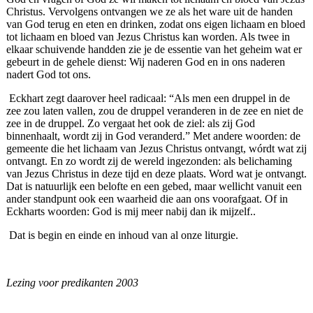
Christus. Vervolgens ontvangen we ze als het ware uit de handen
van God terug en eten en drinken, zodat ons eigen lichaam en bloed
tot lichaam en bloed van Jezus Christus kan worden. Als twee in
elkaar schuivende handden zie je de essentie van het geheim wat er
gebeurt in de gehele dienst: Wij naderen God en in ons naderen
nadert God tot ons.
Eckhart zegt daarover heel radicaal: “Als men een druppel in de
zee zou laten vallen, zou de druppel veranderen in de zee en niet de
zee in de druppel. Zo vergaat het ook de ziel: als zij God
binnenhaalt, wordt zij in God veranderd.” Met andere woorden: de
gemeente die het lichaam van Jezus Christus ontvangt, wórdt wat zij
ontvangt. En zo wordt zij de wereld ingezonden: als belichaming
van Jezus Christus in deze tijd en deze plaats. Word wat je ontvangt.
Dat is natuurlijk een belofte en een gebed, maar wellicht vanuit een
ander standpunt ook een waarheid die aan ons voorafgaat. Of in
Eckharts woorden: God is mij meer nabij dan ik mijzelf..
Dat is begin en einde en inhoud van al onze liturgie.
Lezing voor predikanten 2003