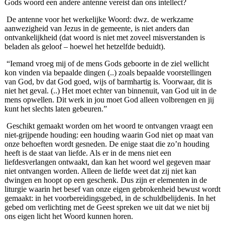
Gods woord een andere antenne vereist dan ons intellect?
De antenne voor het werkelijke Woord: dwz. de werkzame
aanwezigheid van Jezus in de gemeente, is niet anders dan
ontvankelijkheid (dat woord is niet met zoveel misverstanden is
beladen als geloof – hoewel het hetzelfde beduidt).
“Iemand vroeg mij of de mens Gods geboorte in de ziel wellicht
kon vinden via bepaalde dingen (..) zoals bepaalde voorstellingen
van God, bv dat God goed, wijs of barmhartig is. Voorwaar, dit is
niet het geval. (..) Het moet echter van binnenuit, van God uit in de
mens opwellen. Dit werk in jou moet God alleen volbrengen en jij
kunt het slechts laten gebeuren.”
Geschikt gemaakt worden om het woord te ontvangen vraagt een
niet-grijpende houding: een houding waarin God niet op maat van
onze behoeften wordt gesneden. De enige staat die zo’n houding
heeft is de staat van liefde. Als er in de mens niet een
liefdesverlangen ontwaakt, dan kan het woord wel gegeven maar
niet ontvangen worden. Alleen de liefde weet dat zij niet kan
dwingen en hoopt op een geschenk. Dus zijn er elementen in de
liturgie waarin het besef van onze eigen gebrokenheid bewust wordt
gemaakt: in het voorbereidingsgebed, in de schuldbelijdenis. In het
gebed om verlichting met de Geest spreken we uit dat we niet bij
ons eigen licht het Woord kunnen horen.