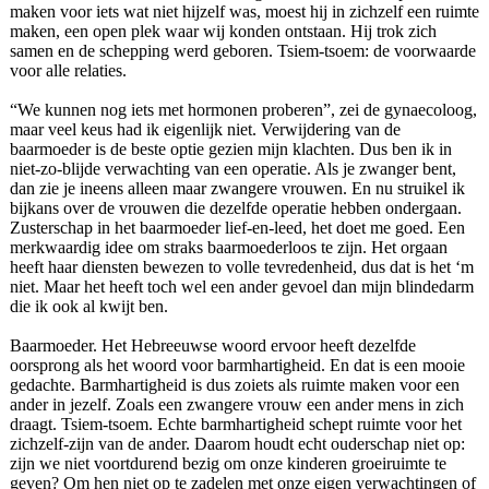
maken voor iets wat niet hijzelf was, moest hij in zichzelf een ruimte
maken, een open plek waar wij konden ontstaan. Hij trok zich
samen en de schepping werd geboren. Tsiem-tsoem: de voorwaarde
voor alle relaties.
“We kunnen nog iets met hormonen proberen”, zei de gynaecoloog,
maar veel keus had ik eigenlijk niet. Verwijdering van de
baarmoeder is de beste optie gezien mijn klachten. Dus ben ik in
niet-zo-blijde verwachting van een operatie. Als je zwanger bent,
dan zie je ineens alleen maar zwangere vrouwen. En nu struikel ik
bijkans over de vrouwen die dezelfde operatie hebben ondergaan.
Zusterschap in het baarmoeder lief-en-leed, het doet me goed. Een
merkwaardig idee om straks baarmoederloos te zijn. Het orgaan
heeft haar diensten bewezen to volle tevredenheid, dus dat is het ‘m
niet. Maar het heeft toch wel een ander gevoel dan mijn blindedarm
die ik ook al kwijt ben.
Baarmoeder. Het Hebreeuwse woord ervoor heeft dezelfde
oorsprong als het woord voor barmhartigheid. En dat is een mooie
gedachte. Barmhartigheid is dus zoiets als ruimte maken voor een
ander in jezelf. Zoals een zwangere vrouw een ander mens in zich
draagt. Tsiem-tsoem. Echte barmhartigheid schept ruimte voor het
zichzelf-zijn van de ander. Daarom houdt echt ouderschap niet op:
zijn we niet voortdurend bezig om onze kinderen groeiruimte te
geven? Om hen niet op te zadelen met onze eigen verwachtingen of