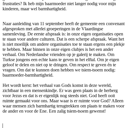
frustraties? Ik heb mijn baarmoeder niet langer nodig voor mijn
kinderen, maar wel barmhartigheid.
Naar aanleiding van 11 september heeft de gemeente een convenant
afgesproken met allerlei groeperingen in de Vlaardingse
samenleving. De eerste afspraak is: in onze eigen organisaties open
te staan voor andere culturen. Dat is een scherpe afspraak. Want het
is niet moeilijk om andere organisaties toe te staan ergens een plekje
te hebben. Maar binnen in onze eigen clubjes is het een ander
verhaal. Om Nederlandse vrienden op je galerij te maken. Om
Turkse jongens een echte kans te geven in het elftal. Om je eigen
geloof te delen en niet op te dringen. Om respect te geven én te
vragen. Om dat te kunnen doen hebben we tsiem-tsoem nodig:
baarmoeder-barmhartigheid.
Het wordt kerst: het verhaal van Gods komst in deze wereld,
zichtbaar in een mensenkindje. Er was geen plaats in de herberg
voor Jezus en dat is er eigenlijk nog steeds niet. God heeft ooit
ruimte gemaakt voor ons. Maar waar is er ruimte voor God? Alleen
waar mensen zich barmhartig terugtrekken om plaats te maken voor
de ander en voor de Ene. Een zalig tsiem-tsoem gewenst!