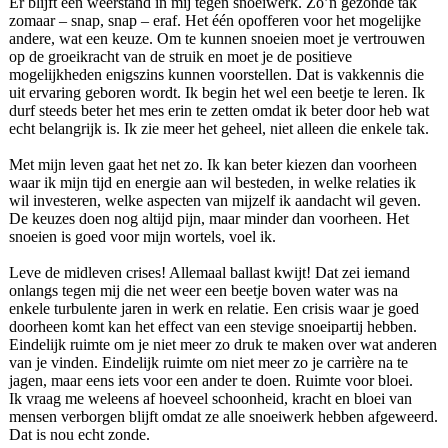
Er blijft een weerstand in mij tegen snoeiwerk. Zo’n gezonde tak
zomaar – snap, snap – eraf. Het één opofferen voor het mogelijke
andere, wat een keuze. Om te kunnen snoeien moet je vertrouwen
op de groeikracht van de struik en moet je de positieve
mogelijkheden enigszins kunnen voorstellen. Dat is vakkennis die
uit ervaring geboren wordt. Ik begin het wel een beetje te leren. Ik
durf steeds beter het mes erin te zetten omdat ik beter door heb wat
echt belangrijk is. Ik zie meer het geheel, niet alleen die enkele tak.
Met mijn leven gaat het net zo. Ik kan beter kiezen dan voorheen
waar ik mijn tijd en energie aan wil besteden, in welke relaties ik
wil investeren, welke aspecten van mijzelf ik aandacht wil geven.
De keuzes doen nog altijd pijn, maar minder dan voorheen. Het
snoeien is goed voor mijn wortels, voel ik.
Leve de midleven crises! Allemaal ballast kwijt! Dat zei iemand
onlangs tegen mij die net weer een beetje boven water was na
enkele turbulente jaren in werk en relatie. Een crisis waar je goed
doorheen komt kan het effect van een stevige snoeipartij hebben.
Eindelijk ruimte om je niet meer zo druk te maken over wat anderen
van je vinden. Eindelijk ruimte om niet meer zo je carrière na te
jagen, maar eens iets voor een ander te doen. Ruimte voor bloei.
Ik vraag me weleens af hoeveel schoonheid, kracht en bloei van
mensen verborgen blijft omdat ze alle snoeiwerk hebben afgeweerd.
Dat is nou echt zonde.