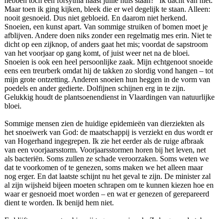
hebben toch een forsythia naast jullie huis staan?” Ik dacht van niet.
Maar toen ik ging kijken, bleek die er wel degelijk te staan. Alleen:
nooit gesnoeid. Dus niet gebloeid. En daarom niet herkend.
Snoeien, een kunst apart. Van sommige struiken of bomen moet je
afblijven. Andere doen niks zonder een regelmatig mes erin. Niet te
dicht op een zijknop, of anders gaat het mis; voordat de sapstroom
van het voorjaar op gang komt, of juist weer net na de bloei.
Snoeien is ook een heel persoonlijke zaak. Mijn echtgenoot snoeide
eens een treurberk omdat hij de takken zo slordig vond hangen – tot
mijn grote ontzetting. Anderen snoeien hun heggen in de vorm van
poedels en ander gedierte. Dolfijnen schijnen erg in te zijn.
Gelukkig houdt de plantsoenendienst in Vlaardingen van natuurlijke
bloei.
Sommige mensen zien de huidige epidemieën van dierziekten als
het snoeiwerk van God: de maatschappij is verziekt en dus wordt er
van Hogerhand ingegrepen. Ik zie het eerder als de ruige afbraak
van een voorjaarsstorm. Voorjaarsstormen horen bij het leven, net
als bacteriën. Soms zullen ze schade veroorzaken. Soms weten we
dat te voorkomen of te genezen, soms maken we het alleen maar
nog erger. En dat laatste schijnt nu het geval te zijn. De minister zal
al zijn wijsheid bijeen moeten schrapen om te kunnen kiezen hoe en
waar er gesnoeid moet worden – en wat er genezen of gerepareerd
dient te worden. Ik benijd hem niet.