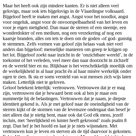
Maar het heeft ook zijn mindere kanten. Er is niet alleen veel
gelovigs, maar ook iets bijgelovigs in de Vlaardingse volksaard.
Bijgeloof heeft te maken met angst. Angst voor het noodlot, angst
voor ongeluk, angst voor de onvoorspelbaarheid van het leven en
voor je eigen nietigheid. Dan maar de sterren of een steentje, een
wonderdokter of een medium, nog een verzekering af nog een
kaarsje branden, alles om iets te doen om de goden -of god- gunstig
te stemmen. Zelfs vormen van geloof zijn helaas vaak niet veel
anders dan bijgeloof: menselijke manieren om greep te krijgen op
het lot. Bijgeloof zoekt naar inzicht in de ‘onzichtbare wereld’, in de
toekomst of het verleden, veel meer dan naar doorzicht in zichzelf
en de wereld hier en nu. Blijkbaar is het verschrikkelijk moeilijk om
de werkelijkheid in al haar pracht én al haar misère werkelijk onder
ogen te zien. Ik sta er soms versteld van wat mensen zich wijs laten
maken. Letterlijk niet te geloven.
Geloof betekent letterlijk: vertrouwen. Vertrouwen dat je er mag
zijn, vertrouwen dat je bewaard bent ook al ben je maar een
nummertje hij de belastingen. Vertrouwen dat je naam, je diepste
identiteit gekend is. Als je met geloof naar de oneindigheid van de
sterren kijkt of de stormen van de levenszee ondergaat dan besef je
niet alleen dat je nietig bent, maar ook dat God elk mens, jezelf
incluis, met ‘heerlijkheid en luister heeft gekroond’ zoals psalm 8
zegt. Dan hef je het hoofd en laat je je niets wijsmaken. Met
vertrouwen kun je leven en sterven als de tijd daarvoor is gekomen.