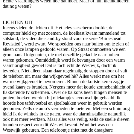
Echte Vlaardingers weten hoe dat moet. Maar of hun kleinkinderen
dat nog weten?
LICHTEN UIT
Ineens vielen de lichten uit. Het televisiescherm doofde, de
computer hield op met zoemen, de koelkast kwam rammelend tot
stilstand, de video die stand-by stond voor de serie ‘Brideshead
Revisited’, werd zwart. We spoedden ons naar buiten om te zien of
alleen onze lampen gedoofd waren. Op Straat ontmoetten we een
groot aantal lotgenoten, die met dezelfde gedachte naar buiten
waren gekomen. Onmiddellijk werd ik bevangen door een warm
saamhorigheid gevoel Dat is toch echt de Westwijk, dacht ik
tevreden. Niet alleen slaan daar regelmatig de stoppen door of valt
de telefoon uit, maar dat wijkgevoel hè? Alles werkt mee om het
warme wijkgevoel te bevorderen. Binnen de kortste keren zag je
overal kaarsjes branden. Nergens meer dat koude zonnebanklicht of
flakkerende tv-schermen. Over de balkons heen hingen mensen te
praten, boeken werden bij olielampjes tevoorschijn gehaald. Ik
hoorde hoe tafelvoetbal en sjoelbakken weer in gebruik werden
genomen. Zelfs de auto’s vermeden te toeteren. Met een schuin oog
hield ik de winkels in de gaten, waar de alarminstallatie natuurlijk
ook niet meer werkten. Maar alles was veilig, zelfs de snelle dieven
toonden respect voor dit Westwijkevent. Want het was een
Westwijk gebeuren. Een telefoontje (niet met de draagbare