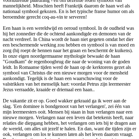
voortdurende paardrang - en om dezelfde reden symbool van
mannelijkheid. Misschien heeft Frankrijk daarom de haan wel als
nationaal symbool gekozen. En is het typische franse humor om als
beroemdste gerecht coq-au-vin te serveren!
Een haan is een wereldwijd en oeroud symbool. In de oudheid was
hij het zonnedier die de ochtend aankondigde en demonen van de
nacht verdreef. In China wordt de haan niet gegeten omdat het dier
een beschermende werking zou hebben en symbool is van moed en
zorg (hij roept de hennen naar het graan en beschermt de kuikens).
In onze eigen noordgermaanse mythologie bewaakt de haan
"Goudkam" de regenboogbrug die naar de woning van de goden
leidt. In Romaanse tijden werd de haan op de kerktorens gezet als
symbool van Christus die een nieuwe morgen voor de mensheid
aankondigt. Tegelijk is de haan een waarschuwing voor de
valstrikken van het menselijk hart: voordat Petrus zijn leermeester
Jezus verraadde, kraaide er driemaal een haan..
De vakantie zit er op. Goed wakker gekraaid ga ik weer aan de
slag. 'Een dominee is bondgenoot van het verlangen', zei één van
mijn leermeesters ooit. Mensen bij staan in hun verlangen naar een
nieuwe morgen. Verlangen naar een leven dat betekenis heeft, naar
relaties die diepgang hebben, het verlangen om iets bij te dragen aan
de wereld, om alles uit jezelf te halen. En dan, want die tijden zijn er
ook, verlangen om los te kunnen laten als het leven daarom vraagt.