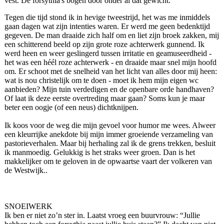
vest. De forsythia's bogen door onder al dat gewicht.
Tegen die tijd stond ik in hevige tweestrijd, het was me inmiddels
gaan dagen wat zijn intenties waren. Er werd me geen bedenktijd
gegeven. De man draaide zich half om en liet zijn broek zakken, mij
een schitterend beeld op zijn grote roze achterwerk gunnend. Ik
werd heen en weer geslingerd tussen irritatie en geamuseerdheid -
het was een héél roze achterwerk - en draaide maar snel mijn hoofd
om. Er schoot met de snelheid van het licht van alles door mij heen:
wat is nou christelijk om te doen - moet ik hem mijn eigen wc
aanbieden? Mijn tuin verdedigen en de openbare orde handhaven?
Of laat ik deze eerste overtreding maar gaan? Soms kun je maar
beter een oogje (of een neus) dichtknijpen.
Ik koos voor de weg die mijn gevoel voor humor me wees. Alweer
een kleurrijke anekdote bij mijn immer groeiende verzameling van
pastorieverhalen. Maar bij herhaling zal ik de grens trekken, besluit
ik manmoedig. Gelukkig is het straks weer groen. Dan is het
makkelijker om te geloven in de opwaartse vaart der volkeren van
de Westwijk..
SNOEIWERK
Ik ben er niet zo’n ster in. Laatst vroeg een buurvrouw: “Jullie