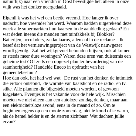
natuurlijk) naar een vriendin in Oost bevestigde het: alleen in onze
wijk was het donker neergedaald.
Eigenlijk was het wel een beetje vreemd. Hoe langer ik over
nadacht, hoe vreemder het werd. Waarom hadden uitgerekend deze
week alle supermarkten hun kaarsen in de aanbieding gedaan? En
wat deden ineens die manden met tuinfakkels bij Blokker?
Batterijen, acculaders, zaklantaarns, allemaal in de reclame... Ik
besef dat het vernieuwingsproject van de Westwijk nauwgezet
wordt gevolg. Zal het wijkgevoel behouden blijven, ook al komen
er steeds meer dure woningen? Waren deze uren van duisternis een
geheime test? Of zelfs een opgezet plan ter bevordering van de
saamhorigheid? Handelde Eneco in opdracht van het
gemeentebestuur?
Hoe dan ook, het had wel wat. De rust van het donker, de intimiteit
die erdoor ontstond, de warmte van kaarslicht en de radio- en tv-
stilte. Alle plannen die bijgesteld moeten worden, of gewoon
losgelaten. Eventjes is het vakantie voor de hele wijk. Misschien
moeten we niet alleen aan een autoloze zondag denken, maar aan
een elektriciteitsloze avond, eens in de maand of zo. Om te
beginnen ergens op een mooie zomerdag, niet te koud of te warm,
als de hemel helder is en de sterren zichtbaar. Wat dachten jullie
ervan?