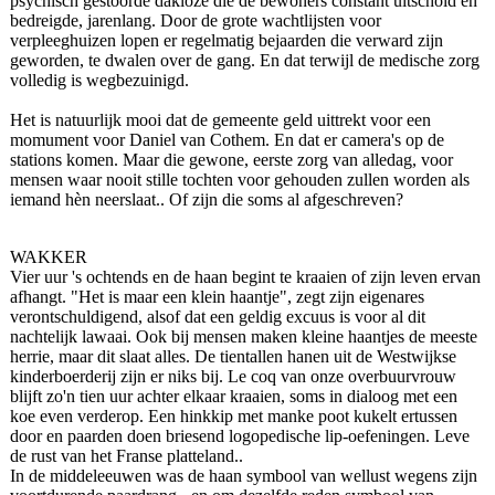
psychisch gestoorde dakloze die de bewoners constant uitschold en
bedreigde, jarenlang. Door de grote wachtlijsten voor
verpleeghuizen lopen er regelmatig bejaarden die verward zijn
geworden, te dwalen over de gang. En dat terwijl de medische zorg
volledig is wegbezuinigd.
Het is natuurlijk mooi dat de gemeente geld uittrekt voor een
momument voor Daniel van Cothem. En dat er camera's op de
stations komen. Maar die gewone, eerste zorg van alledag, voor
mensen waar nooit stille tochten voor gehouden zullen worden als
iemand hèn neerslaat.. Of zijn die soms al afgeschreven?
WAKKER
Vier uur 's ochtends en de haan begint te kraaien of zijn leven ervan
afhangt. "Het is maar een klein haantje", zegt zijn eigenares
verontschuldigend, alsof dat een geldig excuus is voor al dit
nachtelijk lawaai. Ook bij mensen maken kleine haantjes de meeste
herrie, maar dit slaat alles. De tientallen hanen uit de Westwijkse
kinderboerderij zijn er niks bij. Le coq van onze overbuurvrouw
blijft zo'n tien uur achter elkaar kraaien, soms in dialoog met een
koe even verderop. Een hinkkip met manke poot kukelt ertussen
door en paarden doen briesend logopedische lip-oefeningen. Leve
de rust van het Franse platteland..
In de middeleeuwen was de haan symbool van wellust wegens zijn