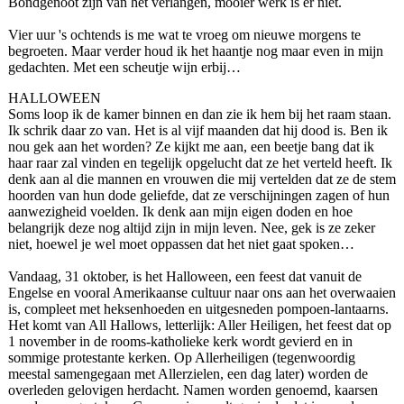
Bondgenoot zijn van het verlangen, mooier werk is er niet.
Vier uur 's ochtends is me wat te vroeg om nieuwe morgens te
begroeten. Maar verder houd ik het haantje nog maar even in mijn
gedachten. Met een scheutje wijn erbij…
HALLOWEEN
Soms loop ik de kamer binnen en dan zie ik hem bij het raam staan.
Ik schrik daar zo van. Het is al vijf maanden dat hij dood is. Ben ik
nou gek aan het worden? Ze kijkt me aan, een beetje bang dat ik
haar raar zal vinden en tegelijk opgelucht dat ze het verteld heeft. Ik
denk aan al die mannen en vrouwen die mij vertelden dat ze de stem
hoorden van hun dode geliefde, dat ze verschijningen zagen of hun
aanwezigheid voelden. Ik denk aan mijn eigen doden en hoe
belangrijk deze nog altijd zijn in mijn leven. Nee, gek is ze zeker
niet, hoewel je wel moet oppassen dat het niet gaat spoken…
Vandaag, 31 oktober, is het Halloween, een feest dat vanuit de
Engelse en vooral Amerikaanse cultuur naar ons aan het overwaaien
is, compleet met heksenhoeden en uitgesneden pompoen-lantaarns.
Het komt van All Hallows, letterlijk: Aller Heiligen, het feest dat op
1 november in de rooms-katholieke kerk wordt gevierd en in
sommige protestante kerken. Op Allerheiligen (tegenwoordig
meestal samengegaan met Allerzielen, een dag later) worden de
overleden gelovigen herdacht. Namen worden genoemd, kaarsen