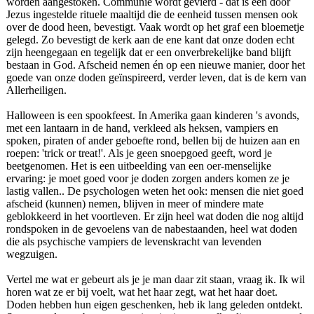
worden aangestoken. Communie wordt gevierd - dat is een door
Jezus ingestelde rituele maaltijd die de eenheid tussen mensen ook
over de dood heen, bevestigt. Vaak wordt op het graf een bloemetje
gelegd. Zo bevestigt de kerk aan de ene kant dat onze doden echt
zijn heengegaan en tegelijk dat er een onverbrekelijke band blijft
bestaan in God. Afscheid nemen én op een nieuwe manier, door het
goede van onze doden geïnspireerd, verder leven, dat is de kern van
Allerheiligen.
Halloween is een spookfeest. In Amerika gaan kinderen 's avonds,
met een lantaarn in de hand, verkleed als heksen, vampiers en
spoken, piraten of ander geboefte rond, bellen bij de huizen aan en
roepen: 'trick or treat!'. Als je geen snoepgoed geeft, word je
beetgenomen. Het is een uitbeelding van een oer-menselijke
ervaring: je moet goed voor je doden zorgen anders komen ze je
lastig vallen.. De psychologen weten het ook: mensen die niet goed
afscheid (kunnen) nemen, blijven in meer of mindere mate
geblokkeerd in het voortleven. Er zijn heel wat doden die nog altijd
rondspoken in de gevoelens van de nabestaanden, heel wat doden
die als psychische vampiers de levenskracht van levenden
wegzuigen.
Vertel me wat er gebeurt als je je man daar zit staan, vraag ik. Ik wil
horen wat ze er bij voelt, wat het haar zegt, wat het haar doet.
Doden hebben hun eigen geschenken, heb ik lang geleden ontdekt.