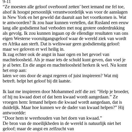
9-11
“Ze moesten alle geloof overboord zetten’ beet iemand me fel toe,
alsof ik hoogst persoonlijk verantwoordelijk was voor de aanslagen
in New York en het geweld dat daaruit aan het voortkomen is. Wat
te antwoorden? Ik zou haar kunnen vertellen, dat Rusland een eeuw
lang alle godsdienst had verboden met nog grotere onderdrukking
als gevolg. Ik zou kunnen ingaan op de ellendige resultaten van ons
eigen Westerse vooruitgangsgeloof waar de wereld ziek van wordt
en Afrika aan sterft. Dat is weliswaar geen godsdienstig geloof:
maar we geloven er wel heilig in.
Ik zag echter ook de angst in haar ogen en het gevoel van
machteloosheid. Als je maar iets de schuld kunt geven, dan voel je
je al beter. En die angst en machteloosheid herken ik wel. Nu komt
het erop aan:
laten we ons door de angst regeren of juist inspireren? Wat mij
betreft. helpt het geloof bij dit laatste.
Ik laat me inspireren door Mohammed zelf die zei: ”Help je broeder,
of hij nu kwaad doet of dat hem kwaad wordt aangedaan.” Ze
vroegen hem: Iemand helpen die kwaad wordt aangedaan, dat is
duidelijk. Maar hoe kunnen we de dader van kwaad helpen?” Hij
antwoordde:
“Door hem te weerhouden van het doen van kwaad.”
De bron van de moeilijkheden in de wereld is natuurlijk niet het
geloof; maar de angst en zelfzucht van