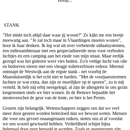
Hoop...
STANK
"Het stinkt toch altijd daar waar jij woont?" Ze kijkt me een beetje
meewarig aan. "Je zal toch maar in Vlaardingen moeten wonen",
hoor ik haar denken. Ik leg wat uit over verbeterde uitlaatsystemen,
een milieuambtenaar met een gespecialiseerde neus voor verboden
luchtjes en een camping aan het einde van mijn straat. Maar eerlijk
gezegd was het gisteren weer vies buiten. Zo'n vettige lucht van olie
en bedorven eieren met een vleugje toiletverfrisser erdoor. Meestal
ontsnapt de Westwijk aan de ergste stank - net voorbij de
Maassluissedijk is het echt niet te harden. "Met de voorjaarsstormen
luchten ze wat extra, dan zijn ze moeilijker op te sporen", zo is mij
verteld. Ik heb mij erbij neergelegd, al zijn de allergieën in ons gezin
toegenomen sinds we hier wonen. In de Betuwe bepaalde het
mestoverschot de geur van de lente, en hier is het Pernis.
Geuren zijn belangrijk. Wetenschappers zeggen ons dat we veel
meer door geuren worden beïnvloed dan we bewust weten. Mensen
die voor ons gevoel onaangenaam ruiken, stoten ons al af voordat
we een woord gewisseld hebben. Verliefdheid schijnt bijna
helemaal door geur bepaald te worden. Zoals er angstgeuren zijn,