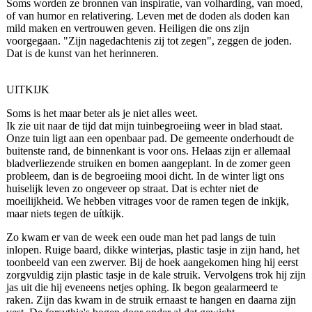
Soms worden ze bronnen van inspiratie, van volharding, van moed,
of van humor en relativering. Leven met de doden als doden kan
mild maken en vertrouwen geven. Heiligen die ons zijn
voorgegaan. "Zijn nagedachtenis zij tot zegen", zeggen de joden.
Dat is de kunst van het herinneren.
UITKIJK
Soms is het maar beter als je niet alles weet.
Ik zie uit naar de tijd dat mijn tuinbegroeiing weer in blad staat.
Onze tuin ligt aan een openbaar pad. De gemeente onderhoudt de
buitenste rand, de binnenkant is voor ons. Helaas zijn er allemaal
bladverliezende struiken en bomen aangeplant. In de zomer geen
probleem, dan is de begroeiing mooi dicht. In de winter ligt ons
huiselijk leven zo ongeveer op straat. Dat is echter niet de
moeilijkheid. We hebben vitrages voor de ramen tegen de inkijk,
maar niets tegen de uítkijk.
Zo kwam er van de week een oude man het pad langs de tuin
inlopen. Ruige baard, dikke winterjas, plastic tasje in zijn hand, het
toonbeeld van een zwerver. Bij de hoek aangekomen hing hij eerst
zorgvuldig zijn plastic tasje in de kale struik. Vervolgens trok hij zijn
jas uit die hij eveneens netjes ophing. Ik begon gealarmeerd te
raken. Zijn das kwam in de struik ernaast te hangen en daarna zijn