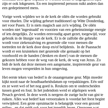
zijn er ook lokgeuren. En een inspirerend persoon ruikt anders dan
een gedeprimeerd mens.
Vorige week wijdden we in de kerk de oliën die worden gebruikt
voor rituelen. Die wijding gebeurt traditioneel op Witte Donderdag,
net voor Pasen. Er is niets magisch aan zo'n wijding. De oliën
worden niet 'ingestraald' en voorzien van een geheimzinnige energie
of iets dergelijks. Ze worden eenvoudig apart gezet, toegewijd, voor
gebruik in de liturgie van de kerk. Er is de zalfolie die gebruikt
wordt voor ziekenzalving en geurende olie voor mensen die
toetreden tot de kerk door doop en/of belijdenis. In de Paasnacht
wordt er een kruisteken met geurende olie gemaakt op het
voorhoofd en de handen ('denken en doen') van de mensen die
gekozen hebben voor de weg van de kerk, de weg van Jezus. Zo
bidt de kerk dat deze mensen een aangename, inspirerende geur van
leven mogen verspreiden in hun omgeving.
Het eerste teken van bederf is de onaangename geur. Mijn moeder
kijkt nooit naar de houdbaarheidsdatum op verpakkingen. Eén snif
en ze weet wel of het nog goed is. Reukzin om te onderscheiden
tussen goed en fout. In het jodendom werd er afgelopen week
Pesach gevierd. In deze week is nergens de zurige lucht van gist te
ruiken. Alles wat bederf kan veroorzaken is voordat het feest begint
verwijderd. Een grote opruimactie is belangrijk voor een gezond
milieu - en dat geldt ook voor het innerlijk leven. Opsporen wat