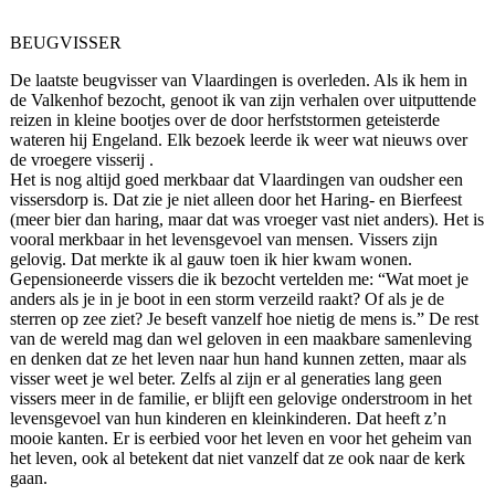
BEUGVISSER
De laatste beugvisser van Vlaardingen is overleden. Als ik hem in
de Valkenhof bezocht, genoot ik van zijn verhalen over uitputtende
reizen in kleine bootjes over de door herfststormen geteisterde
wateren hij Engeland. Elk bezoek leerde ik weer wat nieuws over
de vroegere visserij .
Het is nog altijd goed merkbaar dat Vlaardingen van oudsher een
vissersdorp is. Dat zie je niet alleen door het Haring- en Bierfeest
(meer bier dan haring, maar dat was vroeger vast niet anders). Het is
vooral merkbaar in het levensgevoel van mensen. Vissers zijn
gelovig. Dat merkte ik al gauw toen ik hier kwam wonen.
Gepensioneerde vissers die ik bezocht vertelden me: “Wat moet je
anders als je in je boot in een storm verzeild raakt? Of als je de
sterren op zee ziet? Je beseft vanzelf hoe nietig de mens is.” De rest
van de wereld mag dan wel geloven in een maakbare samenleving
en denken dat ze het leven naar hun hand kunnen zetten, maar als
visser weet je wel beter. Zelfs al zijn er al generaties lang geen
vissers meer in de familie, er blijft een gelovige onderstroom in het
levensgevoel van hun kinderen en kleinkinderen. Dat heeft z’n
mooie kanten. Er is eerbied voor het leven en voor het geheim van
het leven, ook al betekent dat niet vanzelf dat ze ook naar de kerk
gaan.