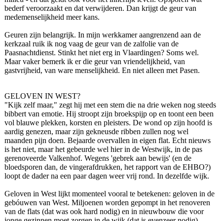
bederf veroorzaakt en dat verwijderen. Dan krijgt de geur van
medemenselijkheid meer kans.
Geuren zijn belangrijk. In mijn werkkamer aangrenzend aan de
kerkzaal ruik ik nog vaag de geur van de zalfolie van de
Paasnachtdienst. Stinkt het niet erg in Vlaardingen? Soms wel.
Maar vaker bemerk ik er die geur van vriendelijkheid, van
gastvrijheid, van ware menselijkheid. En niet alleen met Pasen.
GELOVEN IN WEST?
"Kijk zelf maar," zegt hij met een stem die na drie weken nog steeds
bibbert van emotie. Hij stroopt zijn broekspijp op en toont een been
vol blauwe plekken, korsten en pleisters. De wond op zijn hoofd is
aardig genezen, maar zijn gekneusde ribben zullen nog wel
maanden pijn doen. Bejaarde overvallen in eigen flat. Echt nieuws
is het niet, maar het gebeurde wel hier in de Westwijk, in de pas
gerenoveerde Valkenhof. Wegens 'gebrek aan bewijs' (en de
bloedsporen dan, de vingerafdrukken, het rapport van de EHBO?)
loopt de dader na een paar dagen weer vrij rond. In dezelfde wijk.
Geloven in West lijkt momenteel vooral te betekenen: geloven in de
gebóuwen van West. Miljoenen worden gepompt in het renoveren
van de flats (dat was ook hard nodig) en in nieuwbouw die voor
jonge gezinnen moet zorgen in de wijk (dat is evenzeer nodig).