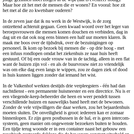
Maar hoe zit het met de mensen die er wonen? En vooral: hoe zit
het met al die zo kwetsbare ouderen?
In de zeven jaar dat ik nu werk in de Westwijk, is de zorg
ontzettend achteruit gegaan. Geen kwaad woord over het leger van
beroepsvrouwen die mensen komen douchen en verbinden, dag in
dag uit en dat ook nog eens binnen een half uur moeten klaren. Ik
maak me boos over de tijdsdruk, over de bezuinigingen op
personeel. Ik kom op bezoek bij mensen die - op drie hoog - met
een infuus rondlopen omdat het ziekenhuis ze naar huis heeft
gestuurd. Of bij een oude vrouw van in de tachtig, alleen in een flat
want de huizen zijn vol - en als de buurvrouw niet zo vriendelijk
was om elke dag even langs te wippen, zou ze dagen ziek of dood
in huis kunnen liggen zonder dat iemand het wist.
In de Valkenhof werkten destijds drie verpleegsters - één had dan
nachtdienst - een permanente huismeester en een directrice. Nu is er
een vliegende-keep-beheerder die heen en weer pendelt tussen
verschillende huizen en nauwelijks band heeft met de bewoners.
Zonder de vele vrijwilligers die daar werken, zou het bejaardenhuis
moeten sluiten. De onveiligheid is groot: iedereen kan er zomaar
binnenlopen. Er zijn geen postbussen in de hal, er is geen intercom-
systeem, geen manier om ongewenste bezoekers buiten te houden.
Een tijdje terug woonde er in een container naast het gebouw een