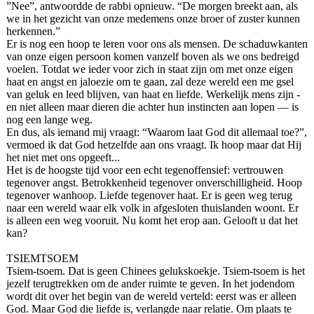
”Nee”, antwoordde de rabbi opnieuw. “De morgen breekt aan, als
we in het gezicht van onze medemens onze broer of zuster kunnen
herkennen.”
Er is nog een hoop te leren voor ons als mensen. De schaduwkanten
van onze eigen persoon komen vanzelf boven als we ons bedreigd
voelen. Totdat we ieder voor zich in staat zijn om met onze eigen
haat en angst en jaloezie om te gaan, zal deze wereld een me gsel
van geluk en leed blijven, van haat en liefde. Werkelijk mens zijn -
en niet alleen maar dieren die achter hun instincten aan lopen — is
nog een lange weg.
En dus, als iemand mij vraagt: “Waarom laat God dit allemaal toe?”,
vermoed ik dat God hetzelfde aan ons vraagt. Ik hoop maar dat Hij
het niet met ons opgeeft...
Het is de hoogste tijd voor een echt tegenoffensief: vertrouwen
tegenover angst. Betrokkenheid tegenover onverschilligheid. Hoop
tegenover wanhoop. Liefde tegenover haat. Er is geen weg terug
naar een wereld waar elk volk in afgesloten thuislanden woont. Er
is alleen een weg vooruit. Nu komt het erop aan. Gelooft u dat het
kan?
TSIEMTSOEM
Tsiem-tsoem. Dat is geen Chinees gelukskoekje. Tsiem-tsoem is het
jezelf terugtrekken om de ander ruimte te geven. In het jodendom
wordt dit over het begin van de wereld verteld: eerst was er alleen
God. Maar God die liefde is, verlangde naar relatie. Om plaats te