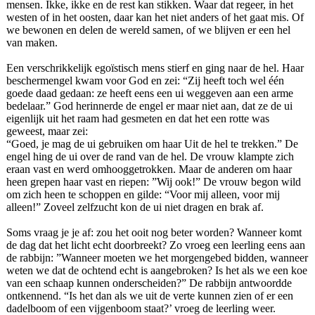
mensen. Ikke, ikke en de rest kan stikken. Waar dat regeer, in het
westen of in het oosten, daar kan het niet anders of het gaat mis. Of
we bewonen en delen de wereld samen, of we blijven er een hel
van maken.
Een verschrikkelijk egoïstisch mens stierf en ging naar de hel. Haar
beschermengel kwam voor God en zei: “Zij heeft toch wel één
goede daad gedaan: ze heeft eens een ui weggeven aan een arme
bedelaar.” God herinnerde de engel er maar niet aan, dat ze de ui
eigenlijk uit het raam had gesmeten en dat het een rotte was
geweest, maar zei:
“Goed, je mag de ui gebruiken om haar Uit de hel te trekken.” De
engel hing de ui over de rand van de hel. De vrouw klampte zich
eraan vast en werd omhooggetrokken. Maar de anderen om haar
heen grepen haar vast en riepen: ”Wij ook!” De vrouw begon wild
om zich heen te schoppen en gilde: “Voor mij alleen, voor mij
alleen!” Zoveel zelfzucht kon de ui niet dragen en brak af.
Soms vraag je je af: zou het ooit nog beter worden? Wanneer komt
de dag dat het licht echt doorbreekt? Zo vroeg een leerling eens aan
de rabbijn: ”Wanneer moeten we het morgengebed bidden, wanneer
weten we dat de ochtend echt is aangebroken? Is het als we een koe
van een schaap kunnen onderscheiden?” De rabbijn antwoordde
ontkennend. “Is het dan als we uit de verte kunnen zien of er een
dadelboom of een vijgenboom staat?’ vroeg de leerling weer.