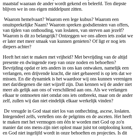
maatstaf waaraan de ander wordt gekend en beleefd. Ten diepste
blijven we in ons eigen middelpunt zitten.
Waarom hemelvaart? Waarom een lege kubus? Waarom een
onuitsprekelijke Naam? Waarom spreken godsdiensten van offers,
van tijden van onthouding, van loslaten, van sterven aan jezelf?
Waarom is dit zo belangrijk? Ontzeg­gen we ons alleen iets zodat we
er later met meer smaak van kunnen genieten? Of ligt er nog iets
diepers achter?
Heeft het niet te maken met vrijheid? Met bevrijding van de altijd
presente en dwingende roep van onze noden en behoeften?
Bevrijding opdat er iets anders in ons kan ontwaken, namelijk een
verlangen, een drijvende kracht, die niet gebaseerd is op iets dat we
missen. En die dynamiek is het waardoor wij ons kunnen verenigen
met dat/diegenen die niet wijzelf zijn. Dan kennen wij de ander niet
meer als gelijk aan ons of verschillend aan ons. Als we verlangen
elkaar te ontmoeten niet omdat ons iets ontbreekt, maar om de ander
zelf, zullen wij dan niet eindelijk elkaar werkelijk vinden?
De vreugde in God staat niet los van onthechting, ascese, loslaten.
Integendeel zelfs, vertellen ons de pelgrims en de asceten. Het heeft
te maken met het vermogen om één te worden met God op zo'n
manier dat ons mens-zijn niet oplost maar juist tot ontplooiing komt,
en God niet ingelijfd wordt in onze behoeften en projec­ties. Is dit