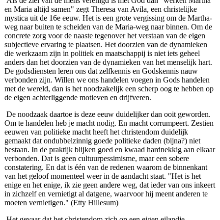
Als de ziel van de mens verenigd is met God dan "werken Martha
en Maria altijd samen" zegt Theresa van Avila, een christelijke
mystica uit de 16e eeuw. Het is een grote vergissing om de Martha-
weg naar buiten te scheiden van de Maria-weg naar binnen. Om de
concrete zorg voor de naaste tegenover het verstaan van de eigen
subjectieve ervaring te plaatsen. Het doorzien van de dynamieken
die werkzaam zijn in politiek en maatschappij is niet iets geheel
anders dan het doorzien van de dynamie­ken van het menselijk hart.
De godsdiensten leren ons dat zelfkennis en Godskennis nauw
verbonden zijn. Willen we ons handelen voegen in Gods handelen
met de wereld, dan is het noodzakelijk een scherp oog te hebben op
de eigen achterlig­gende motieven en drijfveren.
De noodzaak daartoe is deze eeuw duidelij­ker dan ooit geworden.
Om te handelen heb je macht nodig. En macht corrumpeert. Zestien
eeuwen van politieke macht heeft het christendom duidelijk
gemaakt dat ondubbelzin­nig goede politieke daden (bijna?) niet
bestaan. In de praktijk blijken goed en kwaad hardnekkig aan elkaar
verbonden. Dat is geen cultuurpes­simisme, maar een sobere
constatering. En dat is één van de redenen waarom de binnenkant
van het geloof momenteel weer in de aandacht staat. "Het is het
enige en het enige, ik zie geen andere weg, dat ieder van ons inkeert
in zichzelf en vernietigt al datgene, waarvoor hij meent anderen te
moeten vernietigen." (Etty Hillesum)
Het gevaar dat het christendom zich op een eigen eiland­je