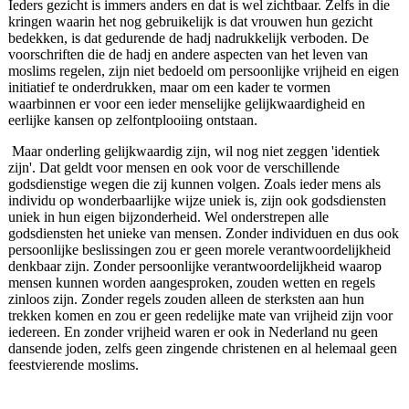
Ieders gezicht is immers anders en dat is wel zichtbaar. Zelfs in die
kringen waarin het nog gebruikelijk is dat vrouwen hun gezicht
bedekken, is dat gedurende de hadj nadrukkelijk verboden. De
voorschriften die de hadj en andere aspecten van het leven van
moslims regelen, zijn niet bedoeld om persoonlijke vrijheid en eigen
initiatief te onderdrukken, maar om een kader te vormen
waarbinnen er voor een ieder menselijke gelijkwaardigheid en
eerlijke kansen op zelfontplooiing ontstaan.
Maar onderling gelijkwaardig zijn, wil nog niet zeggen 'identiek
zijn'. Dat geldt voor mensen en ook voor de verschillende
godsdienstige wegen die zij kunnen volgen. Zoals ieder mens als
individu op wonderbaarlijke wijze uniek is, zijn ook godsdiensten
uniek in hun eigen bijzonderheid. Wel onderstrepen alle
godsdiensten het unieke van mensen. Zonder individuen en dus ook
persoonlijke beslissingen zou er geen morele verantwoordelijkheid
denkbaar zijn. Zonder persoonlijke verantwoordelijkheid waarop
mensen kunnen worden aangesproken, zouden wetten en regels
zinloos zijn. Zonder regels zouden alleen de sterksten aan hun
trekken komen en zou er geen redelijke mate van vrijheid zijn voor
iedereen. En zonder vrijheid waren er ook in Nederland nu geen
dansende joden, zelfs geen zingende christenen en al helemaal geen
feestvierende moslims.