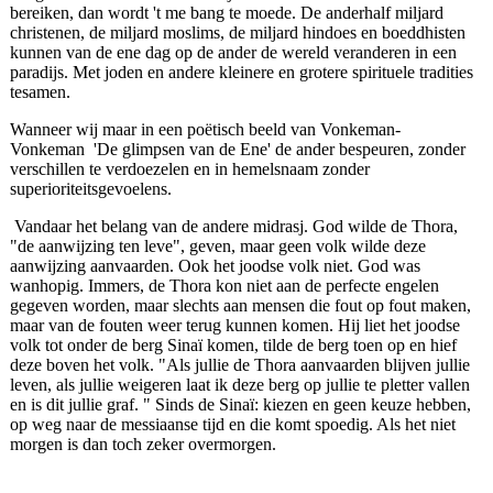
bereiken, dan wordt 't me bang te moede. De anderhalf miljard
christenen, de miljard moslims, de miljard hindoes en boeddhisten
kunnen van de ene dag op de ander de wereld veranderen in een
paradijs. Met joden en andere kleinere en grotere spirituele tradities
tesamen.
Wanneer wij maar in een poëtisch beeld van Vonkeman-
Vonkeman 'De glimpsen van de Ene' de ander bespeuren, zonder
verschillen te verdoezelen en in hemelsnaam zonder
superioriteitsgevoelens.
Vandaar het belang van de andere midrasj. God wilde de Thora,
"de aanwijzing ten leve", geven, maar geen volk wilde deze
aanwijzing aanvaarden. Ook het joodse volk niet. God was
wanhopig. Immers, de Thora kon niet aan de perfecte engelen
gegeven worden, maar slechts aan mensen die fout op fout maken,
maar van de fouten weer terug kunnen komen. Hij liet het joodse
volk tot onder de berg Sinaï komen, tilde de berg toen op en hief
deze boven het volk. "Als jullie de Thora aanvaarden blijven jullie
leven, als jullie weigeren laat ik deze berg op jullie te pletter vallen
en is dit jullie graf. " Sinds de Sinaï: kiezen en geen keuze hebben,
op weg naar de messiaanse tijd en die komt spoedig. Als het niet
morgen is dan toch zeker overmorgen.