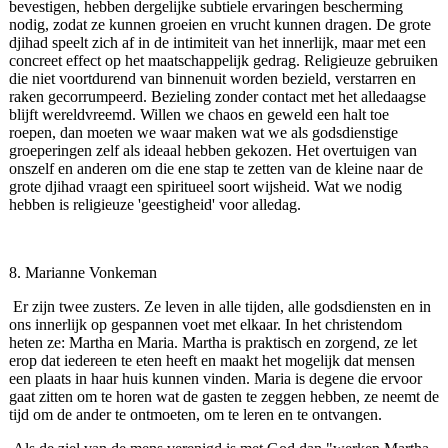
bevestigen, hebben dergelijke subtiele ervaringen bescherming
nodig, zodat ze kunnen groeien en vrucht kunnen dragen. De grote
djihad speelt zich af in de intimiteit van het innerlijk, maar met een
concreet effect op het maatschappelijk gedrag. Religieuze gebruiken
die niet voortdurend van binnenuit worden bezield, verstarren en
raken gecorrumpeerd. Bezieling zonder contact met het alledaagse
blijft wereldvreemd. Willen we chaos en geweld een halt toe
roepen, dan moeten we waar maken wat we als godsdienstige
groeperingen zelf als ideaal hebben gekozen. Het overtuigen van
onszelf en anderen om die ene stap te zetten van de kleine naar de
grote djihad vraagt een spiritueel soort wijsheid. Wat we nodig
hebben is religieuze 'geestigheid' voor alledag.
8. Marianne Vonkeman
Er zijn twee zusters. Ze leven in alle tijden, alle godsdiensten en in
ons innerlijk op gespannen voet met elkaar. In het christendom
heten ze: Martha en Maria. Martha is praktisch en zorgend, ze let
erop dat iedereen te eten heeft en maakt het mogelijk dat mensen
een plaats in haar huis kunnen vinden. Maria is degene die ervoor
gaat zitten om te horen wat de gasten te zeggen hebben, ze neemt de
tijd om de ander te ontmoeten, om te leren en te ontvangen.