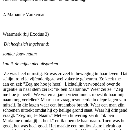
2. Marianne Vonkeman
Waarmerk (bij Exodus 3)
Dit heeft zich ingebrand:
zonder jouw naam
kan ik de mijne niet uitspreken.
Ze was heel onrustig. Er was zoveel in beweging in haar leven. Dat
schijnt rond je vijfen­dertigste wel vaker te gebeuren. Ze keek me
aan en zei: "Zeg me hoe je heet!" Lichtelijk verwonderd over de
urgentie in haar stem zei ik: "ik ben Marianne." Weer zei ze: "Zeg
me hoe je heet!" We waren al jaren vriendinnen, moest ik haar mijn
naam nog vertellen? Maar haar vraag resoneerde in diepe lagen van
mijzelf. In die lagen waar een braambos brandt. Waar een man zijn
schoenen uittrekt omdat hij op heilige grond staat. Waar hij dringend
vraagt: "Zeg mij Je Naam." Met een huivering zei ik: "ik ben
Marianne omdat jij ... bent." en ik noemde haar naam. Toen was het
goed, het was heel goed. Het maakte een onuitwisbare indruk op