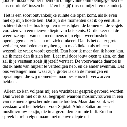
joodse filosoof Buber noemt dit oningevulde ontmoetingsgebied de
'tussenruimte" tussen het 'ik' en het 'jij' (tussen mijzelf en de ander).
Het is een soort ontvankelijke ruimte die open komt, als ik even
niet op mijn hoede ben. Dat zijn die momenten dat ik op een stille
ochtend door het bos loop ‑ en ineens lijken de bomen en de vogels
voorzien van een nieuwe diepte van betekenis. Of die keer dat de
weerloze ogen van een medemens mijn eigen weerloosheid
openleggen en er iets in mij zich omkeert. Dan is het dat er grote
verhalen, symbolen en mythen gaan meeklinken als mij een
wezenlijke vraag wordt gesteld. Dan hoor ik meer dan ik horen kan,
zie ik meer dan ik zien kan. Leer mij door jouw ogen te zien, en dan
zal ik je verstaan zoals jij jezelf verstaat. De voorwaarde daartoe is
dat ik niets van mijzelf te verdedigen heb, en de ander evenmin. Dat
ons verlangen naar 'waar zijn' groter is dan de meningen en
opvattingen die wij momenteel naar beste inzicht verworven
hebben.
Alleen zo kan volgens mij een vruchtbaar gesprek gevoerd worden.
Dan weet ik niet of ik zal begrijpen waarom moslimvrouwen in een
van mannen afgeschermde ruimte bidden. Maar dan zal ik wel
verstaan wat het betekent voor Sajidah Abdus Sattar om een
moslimvrouw te zijn, die in afgezonderde ruimte bidt. En dan
spreek ik mijn eigen naam met nieuwe diepte uit.