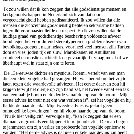
Ik zou willen dat ik kon zeggen dat alle godsdienstige mensen en
kerkgenootschappen in Nederland zich van dat soort
vergeetachtigheid hebben gedistantieerd. Ik zou willen dat alle
mensen die zichzelf als godsdienstig betitelen sektarisme hadden
ingeruild voor naastenliefde en respect. En ik zou willen dat de
huidige graad van godsdienstige beschaving voldoende afweer
bood tegen het voortdurend stereotyperen en problematiseren van
bevolkingsgroepen, maar helaas, voor heel veel mensen zijn Turken
dom en vies, joden rijk en sluw, Marokkanen en Antillianen
crimineel en moslims achterlijk en gevaarlijk. Ik vraag me af of we
überhaupt wel in staat zijn om te leren.
De 13e‑eeuwse dichter en mysticus, Roemi, vertelt van een man
die een klein vogeltje had gevangen. Hij was bereid om het vrij te
laten tegen drie waardevolle adviezen. Het eerste daarvan zou hij
krijgen terwijl het diertje op zijn hand zat, het tweede vanaf een tak
van een nabije boom en de derde vanaf de top van de boom. "Mijn
eerste advies is: treur niet om wat verloren is", zei het vogeltje en hij
fladderde naar de tak. "Mijn tweede advies is: geloof geen
onmogelijke beweringen", en hij vloog naar de top van, de boom.
"Nu ik hier veilig zit", vervolgde hij, "kan ik zeggen dat er een
diamant zo groot als een kippenei in mijn buik zit". De man begon
te jammeren om zijn verlies en probeerde het vogeltje opnieuw te
vangen. "Het derde advies is dat geen enkele raadgeving zin heeft