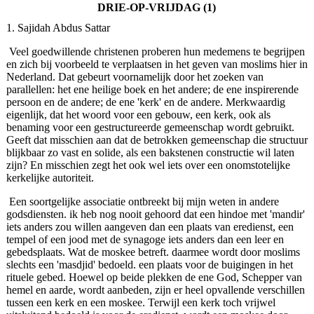
DRIE-OP-VRIJDAG (1)
1. Sajidah Abdus Sattar
Veel goedwillende christenen proberen hun medemens te begrijpen
en zich bij voorbeeld te verplaatsen in het geven van moslims hier in
Nederland. Dat gebeurt voornamelijk door het zoeken van
parallellen: het ene heilige boek en het andere; de ene inspirerende
persoon en de andere; de ene 'kerk' en de andere. Merkwaardig
eigenlijk, dat het woord voor een gebouw, een kerk, ook als
benaming voor een gestructureerde gemeenschap wordt gebruikt.
Geeft dat misschien aan dat de betrokken gemeenschap die structuur
blijkbaar zo vast en solide, als een bakstenen constructie wil laten
zijn? En misschien zegt het ook wel iets over een onomstotelijke
kerkelijke autoriteit.
Een soortgelijke associatie ontbreekt bij mijn weten in andere
godsdiensten. ik heb nog nooit gehoord dat een hindoe met 'mandir'
iets anders zou willen aangeven dan een plaats van eredienst, een
tempel of een jood met de synagoge iets anders dan een leer en
gebedsplaats. Wat de moskee betreft. daarmee wordt door moslims
slechts een 'masdjid' bedoeld. een plaats voor de buigingen in het
rituele gebed. Hoewel op beide plekken de ene God, Schepper van
hemel en aarde, wordt aanbeden, zijn er heel opvallende verschillen
tussen een kerk en een moskee. Terwijl een kerk toch vrijwel