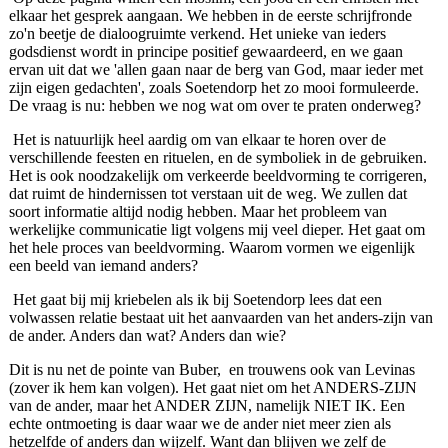
elkaar het gesprek aangaan. We hebben in de eerste schrijfronde
zo'n beetje de dialoogruimte ver­kend. Het unieke van ieders
godsdienst wordt in principe positief gewaardeerd, en we gaan
ervan uit dat we 'allen gaan naar de berg van God, maar ieder met
zijn eigen gedachten', zoals Soetendorp het zo mooi formuleerde.
De vraag is nu: hebben we nog wat om over te praten onder­weg?
Het is natuurlijk heel aardig om van elkaar te horen over de
verschillende feesten en rituelen, en de symbo­liek in de gebruiken.
Het is ook noodzakelijk om ver­keerde beeldvorming te corrigeren,
dat ruimt de hinder­nissen tot verstaan uit de weg. We zullen dat
soort informatie altijd nodig hebben. Maar het probleem van
werkelijke communicatie ligt volgens mij veel dieper. Het gaat om
het hele proces van beeldvorming. Waarom vormen we eigenlijk
een beeld van iemand anders?
Het gaat bij mij kriebelen als ik bij Soetendorp lees dat een
volwassen relatie bestaat uit het aanvaarden van het anders-zijn van
de ander. Anders dan wat? Anders dan wie?
Dit is nu net de pointe van Buber, en trouwens ook van Levinas
(zover ik hem kan volgen). Het gaat niet om het ANDERS-ZIJN
van de ander, maar het ANDER ZIJN, namelijk NIET IK. Een
echte ontmoeting is daar waar we de ander niet meer zien als
hetzelfde of anders dan wijzelf. Want dan blijven we zelf de