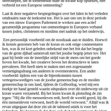
stereotiepen, die in toenemende mate de kwade kop opsteken, niet
verbreid tot een Europese ontmoeting?
Laat ik deze negatieve bespiegelingen over het falen in het verleden
omdraaien naar de toekomst toe. Het is aan ons om in deze periode
van een nieuw Europees Parlement te werken aan een actief
gezamenlijk programma van ontmoetingen in Europees verband
tussen joden, christenen en moslims met nadruk op het onderwijs.
Een persoonlijk voorbeeld om de noodzaak aan te duiden. Hoewel
ik kennis genomen heb van de koran en ook enige commentaren
ken, was ik tot kort geleden onbekend met het feit dat het begrip
van de grote djihad samenvalt met het joodse begrip jetser tov. Het
gaat bij beide om de innerlijke strijd van de mens om het goede
boven het kwade, het creatieve boven het destructieve te laten
prevaleren. Het heeft niets te maken met een zogenaamde
vernietigingsdrang om anderen te overmeesteren. Een ander
voorbeeld: tijdens een van de bijeenkomsten tussen
vertegenwoordigers van de joodse gemeenschap en de moslim
gemeenschap in ons land, tijdens de Golfoorlog, werd mij een
boekje ter hand gesteld waarin uitspraken over dit onderwerp uit cie
koran waren verzameld. Bij het lezen kwam ik plotseling de zin
tegen: "Hij die één mensenleven redt, heeft de wereld gered, hij die
één mensenleven verwoest, heeft de wereld verwoest." Altijd was ik
ervan uitgegaan dat deze zin uit de talmoed uniek is voor het