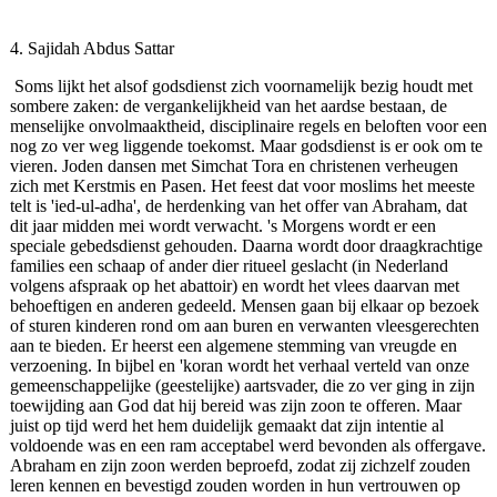
4. Sajidah Abdus Sattar
Soms lijkt het alsof godsdienst zich voornamelijk bezig houdt met
sombere zaken: de vergankelijkheid van het aardse bestaan, de
menselijke onvolmaaktheid, disciplinaire regels en beloften voor een
nog zo ver weg liggende toekomst. Maar godsdienst is er ook om te
vieren. Joden dansen met Simchat Tora en christenen verheugen
zich met Kerstmis en Pasen. Het feest dat voor moslims het meeste
telt is 'ied‑ul-adha', de herdenking van het offer van Abraham, dat
dit jaar midden mei wordt verwacht. 's Morgens wordt er een
speciale gebedsdienst gehouden. Daarna wordt door draagkrachtige
families een schaap of ander dier ritueel geslacht (in Nederland
volgens afspraak op het abattoir) en wordt het vlees daarvan met
behoeftigen en anderen gedeeld. Mensen gaan bij elkaar op bezoek
of sturen kinderen rond om aan buren en verwanten vleesgerechten
aan te bieden. Er heerst een algemene stemming van vreugde en
verzoening. In bijbel en 'koran wordt het verhaal verteld van onze
gemeenschappelijke (geestelijke) aartsvader, die zo ver ging in zijn
toewijding aan God dat hij bereid was zijn zoon te offeren. Maar
juist op tijd werd het hem duidelijk gemaakt dat zijn intentie al
voldoende was en een ram acceptabel werd bevonden als offergave.
Abraham en zijn zoon werden beproefd, zodat zij zichzelf zouden
leren kennen en bevestigd zouden worden in hun vertrouwen op