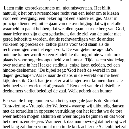
Laten mijn gesprekspartners mij niet misverstaan. Het blijft
natuurlijk het onvervreemdbare recht van een ieder om te kiezen
voor een overgang, een bekering tot een andere religie. Maar in
principe dienen wij uit te gaan van de overtuiging dat wij niet alle
waarheid in pacht hebben, dat we allen gaan naar de berg van God,
maar ieder met zijn eigen gedachten, dat de ziel van de ander niet
gered behoeft te worden, dat de rechtvaardigen van de andere
volkeren op precies de. zelfde plaats voor God staan als de
rechtvaardigen van het eigen volk. De van geheime agenda's
ontdane kamer wordt zo een zindelijke dialoogruimte waarin ook
plaats is voor ongedwongenheid van humor. Tijdens een studiedag
over racisme in het Haagse stadhuis, enige jaren geleden, zei een
hindoe‑deelnemer: "De bijbel zegt: 'God heeft de wereld in zes
dagen geschapen.'Als ik naar de chaos in de wereld om me heen
kijk, denk ik: God, had je niet er wat langer over kunnen doen . Je
hebt heel veel werk niet afgemaakt." Een deel van de christelijke
deelnemers verliet beledigd de zaal. Welk gebrek aan humor.
Een van de hoogtepunten van het synagogale jaar is de Simchat
Tora‑viering ‑ Vreugde der Wetfeest ‑ waarop wij uitbundig dansen
met de torarollen in opperste verrukking om het feit dat we de tora
weer hebben mogen afsluiten en weer mogen beginnen en dat voor
het drieduizendste jaar. Wanneer ik daaraan toevoeg dat het nog wel
heel lang zal duren voordat men in de kerk achter de Statenbijbel zal