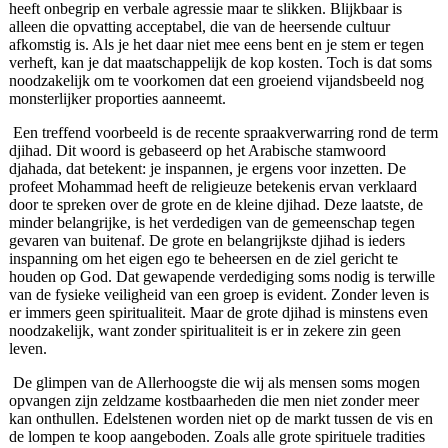
heeft onbegrip en verbale agressie maar te slikken. Blijkbaar is
alleen die opvatting acceptabel, die van de heersende cultuur
afkomstig is. Als je het daar niet mee eens bent en je stem er tegen
verheft, kan je dat maatschappelijk de kop kosten. Toch is dat soms
noodzakelijk om te voorkomen dat een groeiend vijandsbeeld nog
monsterlijker proporties aanneemt.
Een treffend voorbeeld is de recente spraakverwarring rond de term
djihad. Dit woord is gebaseerd op het Arabische stamwoord
djahada, dat betekent: je inspannen, je ergens voor inzetten. De
profeet Mohammad heeft de religieuze betekenis ervan verklaard
door te spreken over de grote en de kleine djihad. Deze laatste, de
minder belangrijke, is het verdedigen van de gemeenschap tegen
gevaren van buitenaf. De grote en belangrijkste djihad is ieders
inspanning om het eigen ego te beheersen en de ziel gericht te
houden op God. Dat gewapende verdediging soms nodig is terwille
van de fysieke veiligheid van een groep is evident. Zonder leven is
er immers geen spiritualiteit. Maar de grote djihad is minstens even
noodzakelijk, want zonder spiritualiteit is er in zekere zin geen
leven.
De glimpen van de Allerhoogste die wij als mensen soms mogen
opvangen zijn zeldzame kostbaarheden die men niet zonder meer
kan onthullen. Edelstenen worden niet op de markt tussen de vis en
de lompen te koop aangeboden. Zoals alle grote spirituele tradities