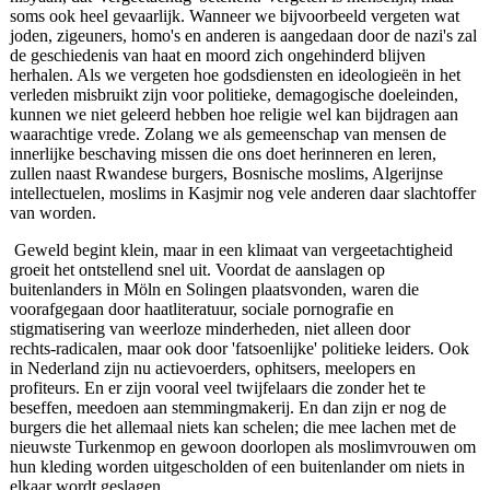
soms ook heel gevaarlijk. Wanneer we bijvoorbeeld vergeten wat
joden, zigeuners, homo's en anderen is aangedaan door de nazi's zal
de geschiedenis van haat en moord zich ongehinderd blijven
herhalen. Als we vergeten hoe godsdiensten en ideologieën in het
verleden misbruikt zijn voor politieke, demagogische doeleinden,
kunnen we niet geleerd hebben hoe religie wel kan bijdragen aan
waarachtige vrede. Zolang we als gemeenschap van mensen de
innerlijke beschaving missen die ons doet herinneren en leren,
zullen naast Rwandese burgers, Bosnische moslims, Algerijnse
intellectuelen, moslims in Kasjmir nog vele anderen daar slachtoffer
van worden.
Geweld begint klein, maar in een klimaat van vergeetachtigheid
groeit het ontstellend snel uit. Voordat de aanslagen op
buitenlanders in Möln en Solingen plaatsvonden, waren die
voorafgegaan door haatliteratuur, sociale pornografie en
stigmatisering van weerloze minderheden, niet alleen door
rechts‑radicalen, maar ook door 'fatsoenlijke' politieke leiders. Ook
in Nederland zijn nu actievoerders, ophitsers, meelopers en
profiteurs. En er zijn vooral veel twijfelaars die zonder het te
beseffen, meedoen aan stemmingmakerij. En dan zijn er nog de
burgers die het allemaal niets kan schelen; die mee lachen met de
nieuwste Turkenmop en gewoon doorlopen als moslimvrouwen om
hun kleding worden uitgescholden of een buitenlander om niets in
elkaar wordt geslagen.