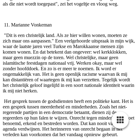
als die niet wordt toegepast", zei het vogeltje en vloog weg.
11. Marianne Vonkeman
"Dit is een christelijk land. Als ze hier willen wonen, moeten ze
zich maar ons aanpassen." Een veelgehoorde uitspraak in mijn wijk,
waar de laatste jaren veel Turkse en Marokkaanse mensen zijn
komen wonen. En dat betekent dan ongeveer: wel kerkklokken,
maar geen muezzin op de toren. Wel christelijke, maar geen
islamitische feestdagen nationaal vrij. Werken okay, maar wel
zonder hoofddoek. En zo is er meer te noemen. Ik word er
ongemakkelijk van. Het is geen openlijk racisme waarvan ik mij
kan distantiëren of waartegen ik mij kan verzet­ten. Tegelijk wordt
het christelijk geloof ingelijfd in een soort nationale identiteit waarin
ik mij niet herken.
Het gesprek tussen de godsdiensten heeft een politieke kant. Het is
een gesprek tussen meerderheid en minderhe­den. Zoals het niet-
regerende partijen in een democra­tie betaamt, dienen zij de
regeerders op hun falen te wijzen. Onrecht tegen minderheden moet
benoemd, erkend en bestreden worden. Dat kan nooit van de
agenda ver­dwijnen. Het herinneren van onrecht begaan in het
verleden kan voorkomen dat het vandaag opnieuw gebeurt.