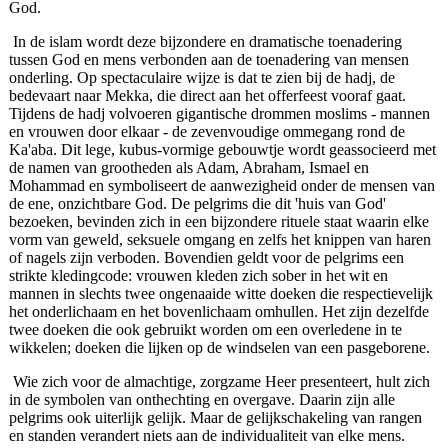
God.
In de islam wordt deze bijzondere en dramatische toenadering
tussen God en mens verbonden aan de toenadering van mensen
onderling. Op spectaculaire wijze is dat te zien bij de hadj, de
bedevaart naar Mekka, die direct aan het offerfeest vooraf gaat.
Tijdens de hadj volvoeren gigantische drommen moslims ‑ mannen
en vrouwen door elkaar ‑ de zevenvoudige ommegang rond de
Ka'aba. Dit lege, kubus‑vormige gebouwtje wordt geassocieerd met
de namen van grootheden als Adam, Abraham, Ismael en
Mohammad en symboliseert de aanwezigheid onder de mensen van
de ene, onzichtbare God. De pelgrims die dit 'huis van God'
bezoeken, bevinden zich in een bijzondere rituele staat waarin elke
vorm van geweld, seksuele omgang en zelfs het knippen van haren
of nagels zijn verboden. Bovendien geldt voor de pelgrims een
strikte kledingcode: vrouwen kleden zich sober in het wit en
mannen in slechts twee ongenaaide witte doeken die respectievelijk
het onderlichaam en het bovenlichaam omhullen. Het zijn dezelfde
twee doeken die ook gebruikt worden om een overledene in te
wikkelen; doeken die lijken op de windselen van een pasgeborene.
Wie zich voor de almachtige, zorgzame Heer presenteert, hult zich
in de symbolen van onthechting en overgave. Daarin zijn alle
pelgrims ook uiterlijk gelijk. Maar de gelijkschakeling van rangen
en standen verandert niets aan de individualiteit van elke mens.