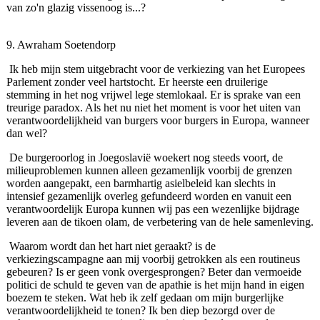
van zo'n glazig vissenoog is...?
9. Awraham Soetendorp
Ik heb mijn stem uitgebracht voor de verkiezing van het Europees
Parlement zonder veel hartstocht. Er heerste een druilerige
stemming in het nog vrijwel lege stemlokaal. Er is sprake van een
treurige paradox. Als het nu niet het moment is voor het uiten van
verantwoordelijkheid van burgers voor burgers in Europa, wanneer
dan wel?
De burgeroorlog in Joegoslavië woekert nog steeds voort, de
milieuproblemen kunnen alleen gezamenlijk voorbij de grenzen
worden aangepakt, een barmhartig asielbeleid kan slechts in
intensief gezamenlijk overleg gefundeerd worden en vanuit een
verantwoordelijk Europa kunnen wij pas een wezenlijke bijdrage
leveren aan de tikoen olam, de verbetering van de hele samenleving.
Waarom wordt dan het hart niet geraakt? is de
verkiezingscampagne aan mij voorbij getrokken als een routineus
gebeuren? Is er geen vonk overgesprongen? Beter dan vermoeide
politici de schuld te geven van de apathie is het mijn hand in eigen
boezem te steken. Wat heb ik zelf gedaan om mijn burgerlijke
verantwoordelijkheid te tonen? Ik ben diep bezorgd over de