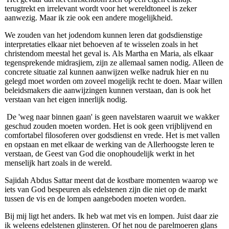
terugtrekt en irrelevant wordt voor het wereldtoneel is zeker
aanwezig. Maar ik zie ook een andere mogelijk­heid.
We zouden van het jodendom kunnen leren dat godsdiensti­ge
interpretaties elkaar niet behoeven af te wisselen zoals in het
christendom meestal het geval is. Als Martha en Maria, als elkaar
tegenspre­kende midras­jiem, zijn ze allemaal samen nodig. Alleen de
concrete situa­tie zal kunnen aanwijzen welke nadruk hier en nu
gelegd moet worden om zoveel mogelijk recht te doen. Maar willen
beleidsmakers die aanwijzingen kunnen verstaan, dan is ook het
verstaan van het eigen innerlijk nodig.
De 'weg naar binnen gaan' is geen navelstaren waaruit we wakker
geschud zouden moeten worden. Het is ook geen vrijblijvend en
comfortabel filosofe­ren over gods­dienst en vrede. Het is met vallen
en opstaan en met elkaar de werking van de Allerhoogste leren te
verstaan, de Geest van God die onophoudelijk werkt in het
menselijk hart zoals in de wereld.
Sajidah Abdus Sattar meent dat de kostbare momenten waarop we
iets van God bespeuren als edelstenen zijn die niet op de markt
tussen de vis en de lompen aangeboden moeten worden.
Bij mij ligt het anders. Ik heb wat met vis en lompen. Juist daar zie
ik weleens edelstenen glinsteren. Of het nou de parelmoeren glans