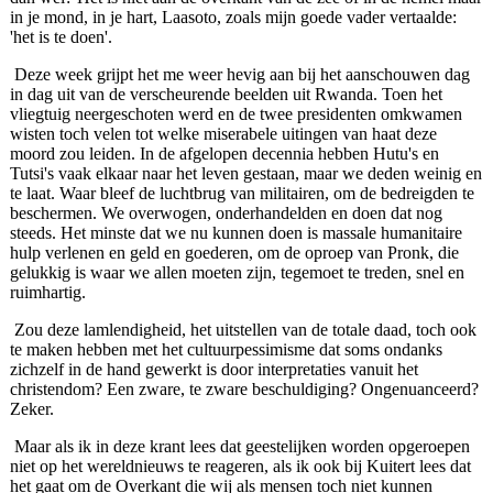
in je mond, in je hart, Laasoto, zoals mijn goede vader vertaalde:
'het is te doen'.
Deze week grijpt het me weer hevig aan bij het aanschouwen dag
in dag uit van de verscheurende beelden uit Rwanda. Toen het
vliegtuig neergeschoten werd en de twee presidenten omkwamen
wisten toch velen tot welke miserabele uitingen van haat deze
moord zou leiden. In de afgelopen decennia hebben Hutu's en
Tutsi's vaak elkaar naar het leven gestaan, maar we deden weinig en
te laat. Waar bleef de luchtbrug van militairen, om de be­dreigden te
beschermen. We overwogen, onderhandelden en doen dat nog
steeds. Het minste dat we nu kunnen doen is massale humanitaire
hulp verlenen en geld en goederen, om de oproep van Pronk, die
gelukkig is waar we allen moeten zijn, tegemoet te treden, snel en
ruimhartig.
Zou deze lamlendigheid, het uitstellen van de totale daad, toch ook
te maken hebben met het cultuurpessimisme dat soms ondanks
zichzelf in de hand gewerkt is door interpretaties vanuit het
christendom? Een zware, te zware beschuldiging? Ongenuanceerd?
Zeker.
Maar als ik in deze krant lees dat geestelijken worden opgeroepen
niet op het wereldnieuws te reageren, als ik ook bij Kuitert lees dat
het gaat om de Overkant die wij als mensen toch niet kunnen