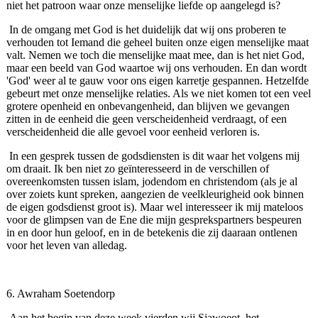
niet het patroon waar onze menselijke liefde op aangelegd is?
In de omgang met God is het duidelijk dat wij ons proberen te
verhouden tot Iemand die geheel buiten onze eigen menselijke maat
valt. Nemen we toch die menselijke maat mee, dan is het niet God,
maar een beeld van God waartoe wij ons verhouden. En dan wordt
'God' weer al te gauw voor ons eigen karretje gespannen. Hetzelfde
gebeurt met onze menselijke relaties. Als we niet komen tot een veel
grotere openheid en onbevangenheid, dan blijven we gevangen
zitten in de eenheid die geen verscheidenheid verdraagt, of een
verscheidenheid die alle gevoel voor eenheid verloren is.
In een gesprek tussen de godsdiensten is dit waar het volgens mij
om draait. Ik ben niet zo geïnteresseerd in de verschillen of
overeenkomsten tussen islam, jodendom en christendom (als je al
over zoiets kunt spreken, aangezien de veelkleurigheid ook binnen
de eigen gods­dienst groot is). Maar wel interesseer ik mij mateloos
voor de glimpsen van de Ene die mijn gesprekspartners bespeuren
in en door hun geloof, en in de betekenis die zij daaraan ontlenen
voor het leven van alledag.
6. Awraham Soetendorp
Aan het begin van deze week vierden wij Sjawoeot, het