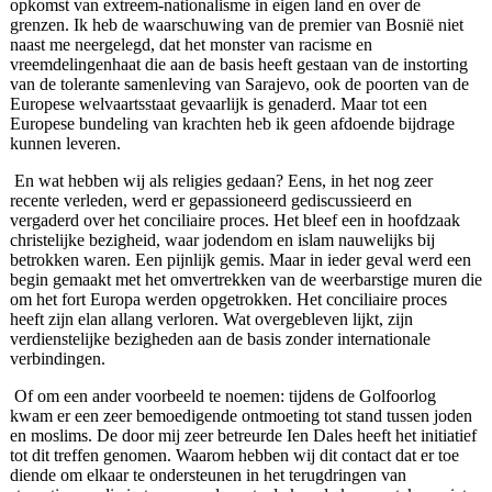
opkomst van extreem‑nationalisme in eigen land en over de
grenzen. Ik heb de waarschuwing van de premier van Bosnië niet
naast me neergelegd, dat het monster van racisme en
vreemdelingenhaat die aan de basis heeft gestaan van de instorting
van de tolerante samenleving van Sarajevo, ook de poorten van de
Europese welvaartsstaat gevaarlijk is genaderd. Maar tot een
Europese bundeling van krachten heb ik geen afdoende bijdrage
kunnen leveren.
En wat hebben wij als religies gedaan? Eens, in het nog zeer
recente verleden, werd er gepassioneerd gediscussieerd en
vergaderd over het conciliaire proces. Het bleef een in hoofdzaak
christelijke bezigheid, waar jodendom en islam nauwelijks bij
betrokken waren. Een pijnlijk gemis. Maar in ieder geval werd een
begin gemaakt met het omvertrekken van de weerbarstige muren die
om het fort Europa werden opgetrokken. Het conciliaire proces
heeft zijn elan allang verloren. Wat overgebleven lijkt, zijn
verdienstelijke bezigheden aan de basis zonder internationale
verbindingen.
Of om een ander voorbeeld te noemen: tijdens de Golfoorlog
kwam er een zeer bemoedigende ontmoeting tot stand tussen joden
en moslims. De door mij zeer betreurde Ien Dales heeft het initiatief
tot dit treffen genomen. Waarom hebben wij dit contact dat er toe
diende om elkaar te ondersteunen in het terugdringen van