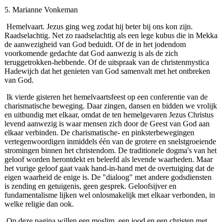
5. Marianne Vonkeman
Hemelvaart. Jezus ging weg zodat hij beter bij ons kon zijn.
Raadselachtig. Net zo raadselachtig als een lege kubus die in Mekka
de aanwezigheid van God beduidt. Of de in het jodendom
voorkomende gedachte dat God aanwezig is als de zich
teruggetrokken-hebbende. Of de uitspraak van de christenmystica
Hadewijch dat het genieten van God samenvalt met het ontbreken
van God.
Ik vierde gisteren het hemelvaartsfeest op een conferen­tie van de
charismatische beweging. Daar zingen, dansen en bidden we vrolijk
en uitbundig met elkaar, omdat de ten hemelgevaren Jezus Christus
levend aanwezig is waar mensen zich door de Geest van God aan
elkaar verbinden. De charismatische- en pinksterbewegingen
vertegenwoordi­gen inmiddels één van de grotere en snelstgroeiende
stromingen binnen het christendom. De traditionele dogma's van het
geloof worden herontdekt en beleefd als levende waarheden. Maar
het vurige geloof gaat vaak hand-in-hand met de overtuiging dat de
eigen waarheid de enige is. De "dialoog" met andere godsdiensten
is zending en getuigenis, geen gesprek. Geloofsijver en
fundamentalisme lijken wel onlosmakelijk met elkaar verbonden, in
welke religie dan ook.
Op deze pagina willen een moslim, een jood en een christen met