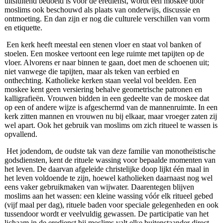
uitsluitend bedoeld is voor de eredienst, wordt een moskee door
moslims ook beschouwd als plaats van onderwijs, discussie en
ontmoeting. En dan zijn er nog die culturele verschillen van vorm
en etiquette.
Een kerk heeft meestal een stenen vloer en staat vol banken of
stoelen. Een moskee vertoont een lege ruimte met tapijten op de
vloer. Alvorens er naar binnen te gaan, doet men de schoenen uit;
niet vanwege die tapijten, maar als teken van eerbied en
onthechting. Katholieke kerken staan veelal vol beelden. Een
moskee kent geen versiering behalve geometrische patronen en
kalligrafieën. Vrouwen bidden in een gedeelte van de moskee dat
op een of andere wijze is afgeschermd van de mannenruimte. In een
kerk zitten mannen en vrouwen nu bij elkaar, maar vroeger zaten zij
wel apart. Ook het gebruik van moslims om zich ritueel te wassen is
opvallend.
Het jodendom, de oudste tak van deze familie van monotheïstische
godsdiensten, kent de rituele wassing voor bepaalde momenten van
het leven. De daarvan afgeleide christelijke doop lijkt één maal in
het leven voldoende te zijn, hoewel katholieken daarnaast nog wel
eens vaker gebruikmaken van wijwater. Daarentegen blijven
moslims aan het wassen: een kleine wassing vóór elk ritueel gebed
(vijf maal per dag), rituele baden voor speciale gelegenheden en ook
tussendoor wordt er veelvuldig gewassen. De participatie van het
lichaam in de eredienst bij moslims valt elke buitenstaander direct