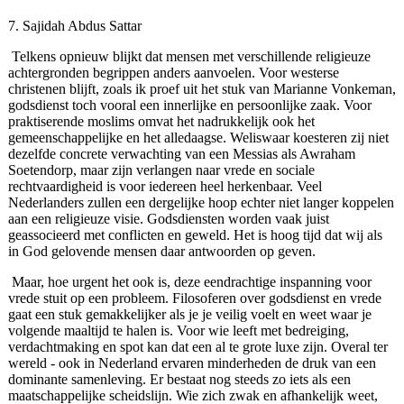
7. Sajidah Abdus Sattar
Telkens opnieuw blijkt dat mensen met verschillende religieuze
achtergronden begrippen anders aanvoelen. Voor westerse
christenen blijft, zoals ik proef uit het stuk van Marianne Vonkeman,
godsdienst toch vooral een innerlijke en persoonlijke zaak. Voor
praktiserende moslims omvat het nadrukkelijk ook het
gemeenschappelijke en het alledaagse. Weliswaar koesteren zij niet
dezelfde concrete verwachting van een Messias als Awraham
Soetendorp, maar zijn verlangen naar vrede en sociale
rechtvaardigheid is voor iedereen heel herkenbaar. Veel
Nederlanders zullen een dergelijke hoop echter niet langer koppelen
aan een religieuze visie. Godsdiensten worden vaak juist
geassocieerd met conflicten en geweld. Het is hoog tijd dat wij als
in God gelovende mensen daar antwoorden op geven.
Maar, hoe urgent het ook is, deze eendrachtige inspanning voor
vrede stuit op een probleem. Filosoferen over godsdienst en vrede
gaat een stuk gemakkelijker als je je veilig voelt en weet waar je
volgende maaltijd te halen is. Voor wie leeft met bedreiging,
verdachtmaking en spot kan dat een al te grote luxe zijn. Overal ter
wereld ‑ ook in Nederland ervaren minderheden de druk van een
dominante samenleving. Er bestaat nog steeds zo iets als een
maatschappelijke scheidslijn. Wie zich zwak en afhankelijk weet,