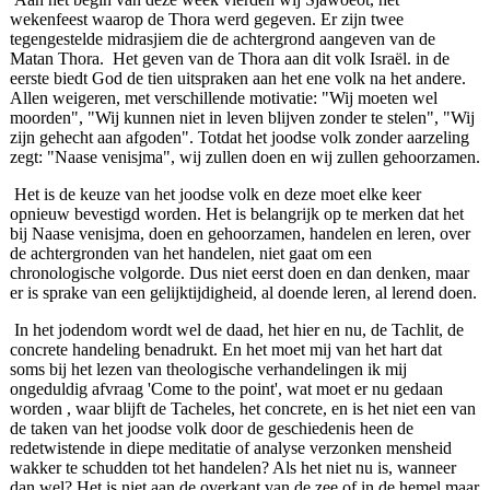
wekenfeest waarop de Thora werd gegeven. Er zijn twee
tegengestelde midrasjiem die de achtergrond aangeven van de
Matan Thora. Het geven van de Thora aan dit volk Israël. in de
eerste biedt God de tien uitspraken aan het ene volk na het andere.
Allen weigeren, met verschillende motivatie: "Wij moeten wel
moorden", "Wij kunnen niet in leven blijven zonder te stelen", "Wij
zijn gehecht aan afgoden". Totdat het joodse volk zonder aarzeling
zegt: "Naase venisjma", wij zullen doen en wij zullen gehoorzamen.
Het is de keuze van het joodse volk en deze moet elke keer
opnieuw bevestigd worden. Het is belangrijk op te merken dat het
bij Naase venisjma, doen en gehoorzamen, handelen en leren, over
de achtergronden van het handelen, niet gaat om een
chronologische volgorde. Dus niet eerst doen en dan denken, maar
er is sprake van een gelijktijdigheid, al doende leren, al lerend doen.
In het jodendom wordt wel de daad, het hier en nu, de Tachlit, de
concrete handeling benadrukt. En het moet mij van het hart dat
soms bij het lezen van theologische verhandelingen ik mij
ongeduldig afvraag 'Come to the point', wat moet er nu gedaan
worden , waar blijft de Tacheles, het concrete, en is het niet een van
de taken van het joodse volk door de geschiedenis heen de
redetwistende in diepe meditatie of analyse verzonken mensheid
wakker te schudden tot het handelen? Als het niet nu is, wanneer
dan wel? Het is niet aan de overkant van de zee of in de hemel maar