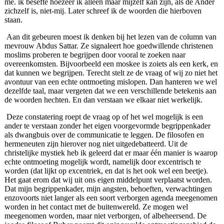
me. ik besefte hoezeer ik alleen maar mijzelf kan zijn, als de Ander
zichzelf is, niet‑mij. Later schreef ik de woorden die hierboven
staan.
Aan dit gebeuren moest ik denken bij het lezen van de column van
mevrouw Abdus Sattar. Ze signaleert hoe goedwillende christenen
moslims proberen te begrijpen door vooral te zoeken naar
overeenkomsten. Bijvoorbeeld een moskee is zoiets als een kerk, en
dat kunnen we begrijpen. Terecht stelt ze de vraag of wij zo niet het
avontuur van een echte ontmoeting mislopen. Dan hanteren we wel
dezelfde taal, maar vergeten dat we een verschillende betekenis aan
de woorden hechten. En dan verstaan we elkaar niet werkelijk.
Deze constatering roept de vraag op of het wel mogelijk is een
ander te verstaan zonder het eigen voorgevormde begrippenkader
als dwangbuis over de communicatie te leggen. De filosofen en
hermeneuten zijn hierover nog niet uitgedebatteerd. Uit de
christelijke mystiek heb ik geleerd dat er maar één manier is waarop
echte ontmoeting mogelijk wordt, namelijk door excen­trisch te
worden (dat lijkt op excentriek, en dat is het ook wel een beetje).
Het gaat erom dat wij uit ons eigen middelpunt verplaatst worden.
Dat mijn begrippenkader, mijn angsten, behoeften, verwachtingen
enzovoorts niet langer als een soort verborgen agenda meegenomen
worden in het contact met de buitenwereld. Ze mogen wel
meegenomen worden, maar niet verborgen, of albeheersend. De