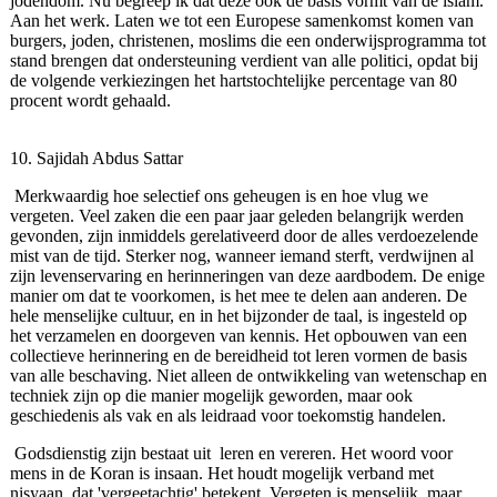
jodendom. Nu begreep ik dat deze ook de basis vormt van de islam.
Aan het werk. Laten we tot een Europese samenkomst komen van
burgers, joden, christenen, moslims die een onderwijsprogramma tot
stand brengen dat ondersteuning verdient van alle politici, opdat bij
de volgende verkiezingen het hartstochtelijke percentage van 80
procent wordt gehaald.
10. Sajidah Abdus Sattar
Merkwaardig hoe selectief ons geheugen is en hoe vlug we
vergeten. Veel zaken die een paar jaar geleden belangrijk werden
gevonden, zijn inmiddels gerelativeerd door de alles verdoezelende
mist van de tijd. Sterker nog, wanneer iemand sterft, verdwijnen al
zijn levenservaring en herinneringen van deze aardbodem. De enige
manier om dat te voorkomen, is het mee te delen aan anderen. De
hele menselijke cultuur, en in het bijzonder de taal, is ingesteld op
het verzamelen en doorgeven van kennis. Het opbouwen van een
collectieve herinnering en de bereidheid tot leren vormen de basis
van alle beschaving. Niet alleen de ontwikkeling van wetenschap en
techniek zijn op die manier mogelijk geworden, maar ook
geschiedenis als vak en als leidraad voor toekomstig handelen.
Godsdienstig zijn bestaat uit leren en vereren. Het woord voor
mens in de Koran is insaan. Het houdt mogelijk verband met
nisyaan, dat 'vergeetachtig' betekent. Vergeten is menselijk, maar