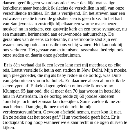
dansen, geef ik geen waarde‑oordeel over de altijd wat statige
kerkdienst maar benadruk ik slechts de verschillen in stijl van onze
verschillende tradities. En dat is verrijkend. En het streven naar een
volwassen relatie tussen de godsdiensten is geen luxe. In het hart
van Sarajevo staan zusterlijk bij elkaar een warme majestueuze
moskee' nu in steigers, een gastvrije kerk en een trotse synagoge, nu
een museum, herinnerend aan eeuwenoude nabuurschap. De
geraamtes van de eens zo tolerante, nu vermoorde stad zijn een
waarschuwing ook aan ons die ons veilig wanen. Het kan ook bij
ons verkeren. Het gevaar van extremisme, rassenhaat bedreigt ook
onze steden en daarin onze gebedsruimten.
Er is één verhaal dat ik een leven lang met mij meedraag op elke
reis. Laatst vertelde ik het in een stadion in New Delhi. Mijn moeke,
mijn pleegmoeder, die mij als baby redde in de oorlog, was Duits
van geboorte en vroom katholiek. En daarmee alleen al breek ik de
stereotypen af. Enkele dagen geleden ontmoette ik mevrouw
Klumper, 95 jaar oud, die al meer dan 70 jaar woont in hetzelfde
huis in Amsterdam. In de oorlog redde zij 60 joodse kinderen
"omdat je toch niet zomaar kon toekijken. Soms voelde ik me zo
machteloos. Dan ging ik mee met de trein in mijn
verpleegstersuniform. Gewoon afscheid nemen, meer kon ik niet.
En ze zeiden dat het troost gaf." Hun voorbeeld geeft licht. Er is
Godzijdank nog hoop wanneer we elkaar recht in de ogen durven te
kijken.