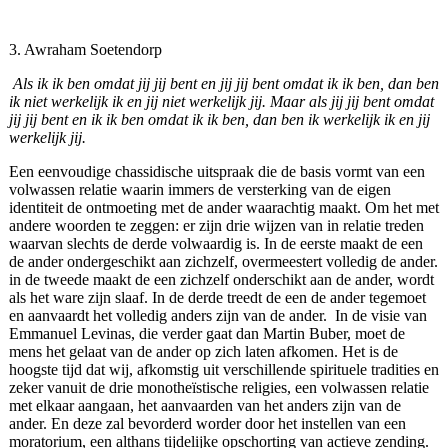
3. Awraham Soetendorp
Als ik ik ben omdat jij jij bent en jij jij bent omdat ik ik ben, dan ben
ik niet werkelijk ik en jij niet werkelijk jij. Maar als jij jij bent omdat
jij jij bent en ik ik ben omdat ik ik ben, dan ben ik werkelijk ik en jij
werkelijk jij.
Een eenvoudige chassidische uitspraak die de basis vormt van een
volwassen relatie waarin immers de versterking van de eigen
identiteit de ontmoeting met de ander waarachtig maakt. Om het met
andere woorden te zeggen: er zijn drie wijzen van in relatie treden
waarvan slechts de derde volwaardig is. In de eerste maakt de een
de ander ondergeschikt aan zichzelf, overmeestert volledig de ander.
in de tweede maakt de een zichzelf onderschikt aan de ander, wordt
als het ware zijn slaaf. In de derde treedt de een de ander tegemoet
en aanvaardt het volledig anders zijn van de ander. In de visie van
Emmanuel Levinas, die verder gaat dan Martin Buber, moet de
mens het gelaat van de ander op zich laten afkomen. Het is de
hoogste tijd dat wij, afkomstig uit verschillende spirituele tradities en
zeker vanuit de drie monotheïstische religies, een volwassen relatie
met elkaar aangaan, het aanvaarden van het anders zijn van de
ander. En deze zal bevorderd worder door het instellen van een
moratorium, een althans tijdelijke opschorting van actieve zending.