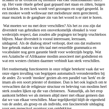
op. Het vaste rituele gebed gaat gepaard met staan en zitten, buigen
en knielen. In een kerk wordt veel gezongen en orgel gespeeld. In
een moskee wordt weliswaar met melodieuze stem gereciteerd,
maar muziek in de gangbare zin van het woord is er niet te horen.
Wat moeten we nu met deze verschillen? Als het zo zou zijn dat
diversiteit van gebruiken een onoverkomelijk obstakel is voor
wederzijds respect, dan zouden alle pogingen tot begrip vruchteloos
blijven. Maar diversiteit is vooral interessant, leerzaam,
uitdagend. Als de dialoog stroef verloopt, doet ons dat realiseren
hoe gebruik maken van één taal met eenzelfde grammatica en
vocabulaire nog geen garantie biedt voor wederzijds begrip. Wat
een Aziatische of Afrikaanse moslim associeert met godsdienst en
wat een westers christen daarmee verbindt kan sterk verschillen.
Het routinematig functioneren in onze religie betekent vaak dat we
onze eigen invulling van begrippen automatisch veronderstellen bij
de ander. Zo wordt 'moskee' gezien als een parallel van 'kerk' en de
imam als een soort priester of dominee. Dan is het ook logisch om te
verwachten dat de religieuze structuur en beleving van moslims heel
sterk zouden lijken op die van christenen. Natuurlijk, als het erop
aankomt hebben we als mensen altijd meer met elkaar gemeen dan
dat we van elkaar verschillen. Maar tegelijkertijd blijft de eigenheid
van de ander, als groep en als individu, een fascinerende uitdaging
voor een respectvol avontuur van ontdekking.