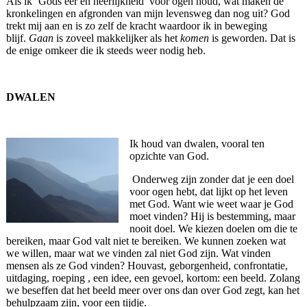
Als ik ‘Gods eer en heerlijkheid’ voor ogen houd, wat maken de
kronkelingen en afgronden van mijn levensweg dan nog uit? God
trekt mij aan en is zo zelf de kracht waardoor ik in beweging
blijf.
Gaan
is zoveel makkelijker als het
komen
is geworden. Dat is
de enige omkeer die ik steeds weer nodig heb.
DWALEN
Ik houd van dwalen, vooral ten
opzichte van God.
Onderweg zijn zonder dat je een doel
voor ogen hebt, dat lijkt op het leven
met God. Want wie weet waar je God
moet vinden? Hij is bestemming, maar
nooit doel. We kiezen doelen om die te
bereiken, maar God valt niet te bereiken. We kunnen zoeken wat
we willen, maar wat we vinden zal niet God zijn. Wat vinden
mensen als ze God vinden? Houvast, geborgenheid, confrontatie,
uitdaging, roeping , een idee, een gevoel, kortom: een beeld. Zolang
we beseffen dat het beeld meer over ons dan over God zegt, kan het
behulpzaam zijn, voor een tijdje.