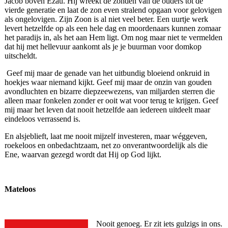
Jacob boven Ezau. Hij wreekt de zonden van de ouders tot de
vierde generatie en laat de zon even stralend opgaan voor gelovigen
als ongelovigen. Zijn Zoon is al niet veel beter. Een uurtje werk
levert hetzelfde op als een hele dag en moordenaars kunnen zomaar
het paradijs in, als het aan Hem ligt. Om nog maar niet te vermelden
dat hij met hellevuur aankomt als je je buurman voor domkop
uitscheldt.
Geef mij maar de genade van het uitbundig bloeiend onkruid in
hoekjes waar niemand kijkt. Geef mij maar de onzin van gouden
avondluchten en bizarre diepzeewezens, van miljarden sterren die
alleen maar fonkelen zonder er ooit wat voor terug te krijgen. Geef
mij maar het leven dat nooit hetzelfde aan iedereen uitdeelt maar
eindeloos verrassend is.
En alsjeblieft, laat me nooit mijzelf investeren, maar wéggeven,
roekeloos en onbedachtzaam, net zo onverantwoordelijk als die
Ene, waarvan gezegd wordt dat Hij op God lijkt.
Mateloos
Nooit genoeg. Er zit iets gulzigs in ons.