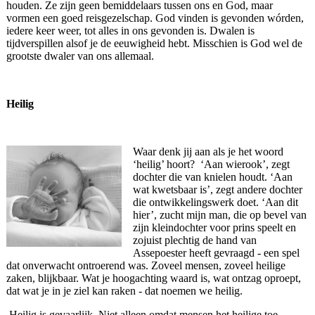
houden. Ze zijn geen bemiddelaars tussen ons en God, maar
vormen een goed reisgezelschap. God vinden is gevonden wórden,
iedere keer weer, tot alles in ons gevonden is. Dwalen is
tijdverspillen alsof je de eeuwigheid hebt. Misschien is God wel de
grootste dwaler van ons allemaal.
Heilig
Waar denk jij aan als je het woord
‘heilig’ hoort? ‘Aan wierook’, zegt
dochter die van knielen houdt. ‘Aan
wat kwetsbaar is’, zegt andere dochter
die ontwikkelingswerk doet. ‘Aan dit
hier’, zucht mijn man, die op bevel van
zijn kleindochter voor prins speelt en
zojuist plechtig de hand van
Assepoester heeft gevraagd - een spel
dat onverwacht ontroerend was. Zoveel mensen, zoveel heilige
zaken, blijkbaar. Wat je hoogachting waard is, wat ontzag oproept,
dat wat je in je ziel kan raken - dat noemen we heilig.
Heilig is gevaarlijk. Niet alleen omdat mensen het heilige toe-