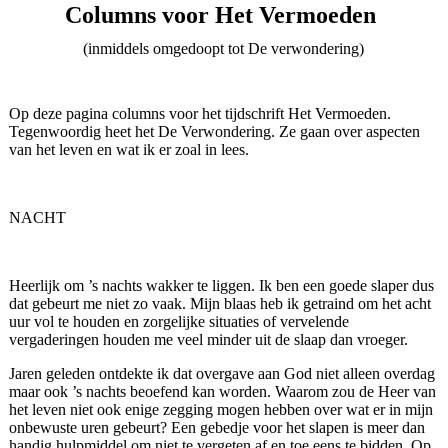
Columns voor Het Vermoeden
(inmiddels omgedoopt tot De verwondering)
Op deze pagina columns voor het tijdschrift Het Vermoeden.
Tegenwoordig heet het De Verwondering. Ze gaan over aspecten
van het leven en wat ik er zoal in lees.
NACHT
Heerlijk om ’s nachts wakker te liggen. Ik ben een goede slaper dus
dat gebeurt me niet zo vaak. Mijn blaas heb ik getraind om het acht
uur vol te houden en zorgelijke situaties of vervelende
vergaderingen houden me veel minder uit de slaap dan vroeger.
Jaren geleden ontdekte ik dat overgave aan God niet alleen overdag
maar ook ’s nachts beoefend kan worden. Waarom zou de Heer van
het leven niet ook enige zegging mogen hebben over wat er in mijn
onbewuste uren gebeurt? Een gebedje voor het slapen is meer dan
handig hulpmiddel om niet te vergeten af en toe eens te bidden. Op