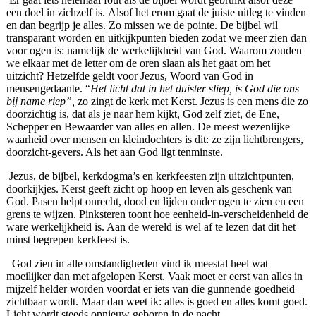
een doel in zichzelf is. Alsof het erom gaat de juiste uitleg te vinden
en dan begrijp je alles. Zo missen we de pointe. De bijbel wil
transparant worden en uitkijkpunten bieden zodat we meer zien dan
voor ogen is: namelijk de werkelijkheid van God. Waarom zouden
we elkaar met de letter om de oren slaan als het gaat om het
uitzicht? Hetzelfde geldt voor Jezus, Woord van God in
mensengedaante. “
Het licht dat in het duister sliep, is God die ons
bij name riep”,
zo zingt de kerk met Kerst. Jezus is een mens die zo
doorzichtig is, dat als je naar hem kijkt, God zelf ziet, de Ene,
Schepper en Bewaarder van alles en allen. De meest wezenlijke
waarheid over mensen en kleindochters is dit: ze zijn lichtbrengers,
doorzicht-gevers. Als het aan God ligt tenminste.
Jezus, de bijbel, kerkdogma’s en kerkfeesten zijn uitzichtpunten,
doorkijkjes. Kerst geeft zicht op hoop en leven als geschenk van
God. Pasen helpt onrecht, dood en lijden onder ogen te zien en een
grens te wijzen. Pinksteren toont hoe eenheid-in-verscheidenheid de
ware werkelijkheid is. Aan de wereld is wel af te lezen dat dit het
minst begrepen kerkfeest is.
God zien in alle omstandigheden vind ik meestal heel wat
moeilijker dan met afgelopen Kerst. Vaak moet er eerst van alles in
mijzelf helder worden voordat er iets van die gunnende goedheid
zichtbaar wordt. Maar dan weet ik: alles is goed en alles komt goed.
Licht wordt steeds opnieuw geboren in de nacht.