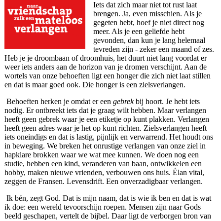
Iets dat zich maar niet tot rust laat
brengen. Ja, even misschien. Als je
gegeten hebt, hoef je niet direct nog
meer. Als je een geliefde hebt
gevonden, dan kun je lang helemaal
tevreden zijn - zeker een maand of zes.
Heb je je droombaan of droomhuis, het duurt niet lang voordat er
weer iets anders aan de horizon van je dromen verschijnt. Aan de
wortels van onze behoeften ligt een honger die zich niet laat stillen
en dat is maar goed ook. Die honger is een zielsverlangen.
Behoeften herken je omdat er een
gebrek
bij hoort. Je hebt iets
nodig. Er ontbreekt iets dat je graag wilt hebben. Maar verlangen
heeft geen gebrek waar je een etiketje op kunt plakken. Verlangen
heeft geen adres waar je het op kunt richten. Zielsverlangen heeft
iets oneindigs en dat is lastig, pijnlijk en verwarrend. Het houdt ons
in beweging. We breken het onrustige verlangen van onze ziel in
hapklare brokken waar we wat mee kunnen. We doen nog een
studie, hebben een kind, veranderen van baan, ontwikkelen een
hobby, maken nieuwe vrienden, verbouwen ons huis. Élan vital,
zeggen de Fransen. Levensdrift. Een onverzadigbaar verlangen.
Ik bén, zegt God. Dat is mijn naam, dat is wie ik ben en dat is wat
ik doe: een wereld tevoorschijn roepen. Mensen zijn naar Gods
beeld geschapen, vertelt de bijbel. Daar ligt de verborgen bron van