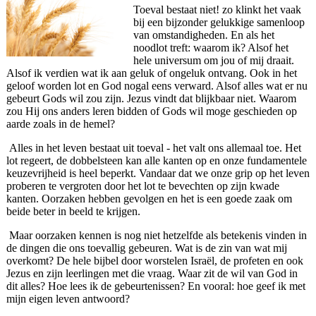
Toeval bestaat niet! zo klinkt het vaak
bij een bijzonder gelukkige samenloop
van omstandigheden. En als het
noodlot treft: waarom ik? Alsof het
hele universum om jou of mij draait.
Alsof ik verdien wat ik aan geluk of ongeluk ontvang. Ook in het
geloof worden lot en God nogal eens verward. Alsof alles wat er nu
gebeurt Gods wil zou zijn. Jezus vindt dat blijkbaar niet. Waarom
zou Hij ons anders leren bidden of Gods wil moge geschieden op
aarde zoals in de hemel?
Alles in het leven bestaat uit toeval - het valt ons allemaal toe. Het
lot regeert, de dobbelsteen kan alle kanten op en onze fundamentele
keuzevrijheid is heel beperkt. Vandaar dat we onze grip op het leven
proberen te vergroten door het lot te bevechten op zijn kwade
kanten. Oorzaken hebben gevolgen en het is een goede zaak om
beide beter in beeld te krijgen.
Maar oorzaken kennen is nog niet hetzelfde als betekenis vinden in
de dingen die ons toevallig gebeuren. Wat is de zin van wat mij
overkomt? De hele bijbel door worstelen Israël, de profeten en ook
Jezus en zijn leerlingen met die vraag. Waar zit de wil van God in
dit alles? Hoe lees ik de gebeurtenissen? En vooral: hoe geef ik met
mijn eigen leven antwoord?