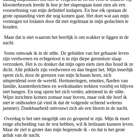
kloosterbezoek leerde ik hoe je het slapengaan kunt zien als een
vooroefening van mijn definitief inslapen. En hoe elk opstaan de
grote opstanding viert die nog komen gaat. Het doet wat aan mijn
vermogen tot loslaten door dit met regelmaat in mijn gedachten te
houden.
Maar dat is niet waarom het heerlijk is om wakker te liggen in de
nacht.
Soms ontwaak ik in de stilte. De geluiden van het gehaaste leven
zijn verdwenen en echtgenoot is in zijn diepe geruisloze slaap
verzonken. Het is zo donker dat mijn ogen niets zien dus houd ik ze
dicht. Alle prikkels zijn verdwenen en dan begint het. Mijn innerlijk
opent zich, door de grenzen van mijn lichaam heen, zich
uitspreidend over de wereld. Herinneringen, emoties, flarden van
familie, krantenberichten en werksituaties trekken voorbij en blijven
niet hangen. En nog opent het zich verder, ademend in de stilte.
Wijze inzichten komen zomaar naar boven, maar ook die hoef ik
niet te onthouden (al vind ik dat de volgende ochtend weleens
jammer). Dankbaarheid ontvouwt zich als een bloem in de nacht.
Overdag is het niet mogelijk om zo geopend te zijn. Mijn ik moet
enige afscheiding van de rest hebben, wil ik heilzaam kunnen leven.
Maar de ziel is groter dan mijn begrensde ik - en dat is het grote
geluk van de nacht.