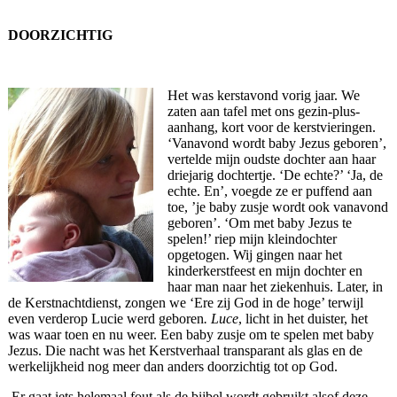
DOORZICHTIG
Het was kerstavond vorig jaar. We
zaten aan tafel met ons gezin-plus-
aanhang, kort voor de kerstvieringen.
‘Vanavond wordt baby Jezus geboren’,
vertelde mijn oudste dochter aan haar
driejarig dochtertje. ‘De echte?’ ‘Ja, de
echte. En’, voegde ze er puffend aan
toe, ’je baby zusje wordt ook vanavond
geboren’. ‘Om met baby Jezus te
spelen!’ riep mijn kleindochter
opgetogen. Wij gingen naar het
kinderkerstfeest en mijn dochter en
haar man naar het ziekenhuis. Later, in
de Kerstnachtdienst, zongen we ‘Ere zij God in de hoge’ terwijl
even verderop Lucie werd geboren
. Luce
, licht in het duister, het
was waar toen en nu weer. Een baby zusje om te spelen met baby
Jezus. Die nacht was het Kerstverhaal transparant als glas en de
werkelijkheid nog meer dan anders doorzichtig tot op God.
Er gaat iets helemaal fout als de bijbel wordt gebruikt alsof deze