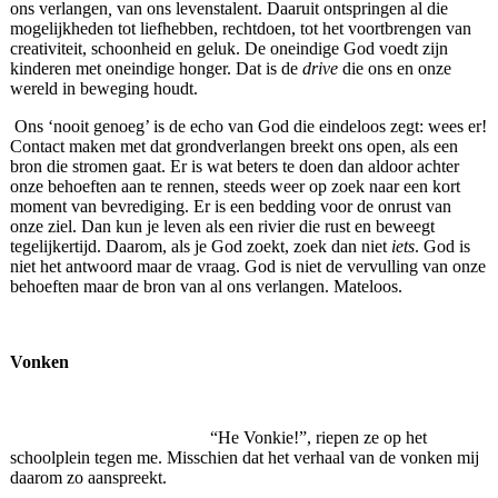
ons verlangen
,
van ons levenstalent. Daaruit ontspringen al die
mogelijkheden tot liefhebben, rechtdoen, tot het voortbrengen van
creativiteit, schoonheid en geluk. De oneindige God voedt zijn
kinderen met oneindige honger. Dat is de
drive
die ons en onze
wereld in beweging houdt.
Ons ‘nooit genoeg’ is de echo van God die eindeloos zegt: wees er!
Contact maken met dat grondverlangen breekt ons open, als een
bron die stromen gaat. Er is wat beters te doen dan aldoor achter
onze behoeften aan te rennen, steeds weer op zoek naar een kort
moment van bevrediging. Er is een bedding voor de onrust van
onze ziel. Dan kun je leven als een rivier die rust en beweegt
tegelijkertijd. Daarom, als je God zoekt, zoek dan niet
iets
. God is
niet het antwoord maar de vraag. God is niet de vervulling van onze
behoeften maar de bron van al ons verlangen. Mateloos.
Vonken
“He Vonkie!”, riepen ze op het
schoolplein tegen me. Misschien dat het verhaal van de vonken mij
daarom zo aanspreekt.