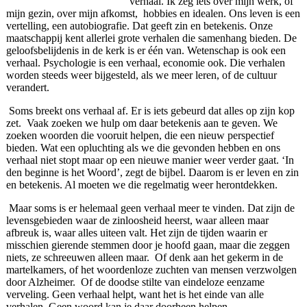
verhaal. Ik zeg iets over mijn werk, of
mijn gezin, over mijn afkomst, hobbies en idealen. Ons leven is een
vertelling, een autobiografie. Dat geeft zin en betekenis. Onze
maatschappij kent allerlei grote verhalen die samenhang bieden. De
geloofsbelijdenis in de kerk is er één van. Wetenschap is ook een
verhaal. Psychologie is een verhaal, economie ook. Die verhalen
worden steeds weer bijgesteld, als we meer leren, of de cultuur
verandert.
Soms breekt ons verhaal af. Er is iets gebeurd dat alles op zijn kop
zet. Vaak zoeken we hulp om daar betekenis aan te geven. We
zoeken woorden die vooruit helpen, die een nieuw perspectief
bieden. Wat een opluchting als we die gevonden hebben en ons
verhaal niet stopt maar op een nieuwe manier weer verder gaat. ‘In
den beginne is het Woord’, zegt de bijbel. Daarom is er leven en zin
en betekenis. Al moeten we die regelmatig weer herontdekken.
Maar soms is er helemaal geen verhaal meer te vinden. Dat zijn de
levensgebieden waar de zinloosheid heerst, waar alleen maar
afbreuk is, waar alles uiteen valt. Het zijn de tijden waarin er
misschien gierende stemmen door je hoofd gaan, maar die zeggen
niets, ze schreeuwen alleen maar. Of denk aan het gekerm in de
martelkamers, of het woordenloze zuchten van mensen verzwolgen
door Alzheimer. Of de doodse stilte van eindeloze eenzame
verveling. Geen verhaal helpt, want het is het einde van alle
verhalen. Geen woord kan je daar doorheen helpen.