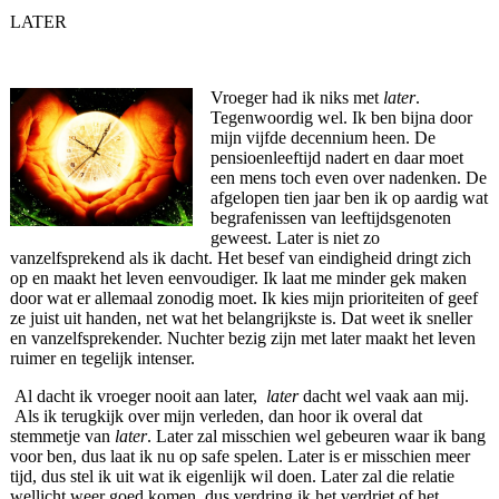
LATER
Vroeger had ik niks met
later
.
Tegenwoordig wel. Ik ben bijna door
mijn vijfde decennium heen. De
pensioenleeftijd nadert en daar moet
een mens toch even over nadenken. De
afgelopen tien jaar ben ik op aardig wat
begrafenissen van leeftijdsgenoten
geweest. Later is niet zo
vanzelfsprekend als ik dacht. Het besef van eindigheid dringt zich
op en maakt het leven eenvoudiger. Ik laat me minder gek maken
door wat er allemaal zonodig moet. Ik kies mijn prioriteiten of geef
ze juist uit handen, net wat het belangrijkste is. Dat weet ik sneller
en vanzelfsprekender. Nuchter bezig zijn met later maakt het leven
ruimer en tegelijk intenser.
Al dacht ik vroeger nooit aan later,
later
dacht wel vaak aan mij.
Als ik terugkijk over mijn verleden, dan hoor ik overal dat
stemmetje van
later
. Later zal misschien wel gebeuren waar ik bang
voor ben, dus laat ik nu op safe spelen. Later is er misschien meer
tijd, dus stel ik uit wat ik eigenlijk wil doen. Later zal die relatie
wellicht weer goed komen, dus verdring ik het verdriet of het