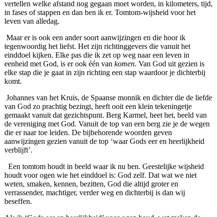
vertellen welke afstand nog gegaan moet worden, in kilometers, tijd,
in fases of stappen en dan ben ik er. Tomtom-wijsheid voor het
leven van alledag.
Maar er is ook een ander soort aanwijzingen en die hoor ik
tegenwoordig het liefst. Het zijn richtinggevers die vanuit het
einddoel kijken. Elke pas die ik zet op weg naar een leven in
eenheid met God, is er ook één van
komen
. Van God uit gezien is
elke stap die je gaat in zijn richting een stap waardoor je dichterbij
komt.
Johannes van het Kruis, de Spaanse monnik en dichter die de liefde
van God zo prachtig bezingt, heeft ooit een klein tekeningetje
gemaakt vanuit dat gezichtspunt. Berg Karmel, heet het, beeld van
de vereniging met God. Vanuit de top van een berg zie je de wegen
die er naar toe leiden. De bijbehorende woorden geven
aanwijzingen gezien vanuit de top ‘waar Gods eer en heerlijkheid
verblijft’.
Een tomtom houdt in beeld waar ik nu ben. Geestelijke wijsheid
houdt voor ogen wie het einddoel is: God zelf. Dat wat we niet
weten, smaken, kennen, bezitten, God die altijd groter en
verrassender, machtiger, verder weg en dichterbij is dan wij
beseffen.