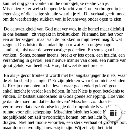
kan het nog gaan vonken in die onmogelijke relatie van je.
Misschien zit er wel scheppende kracht van God verborgen in je
tegenslag of die lastige situatie waarin je zit. Dit verhaal geeft moed
om de weerbarstige stukken van je levensweg onder ogen te zien.
De aanwezigheid van God niet ver weg in de hemel maar dichtbij
in ons bestaan, zit verpakt in brokstukken. Niemand kan het voor
een ander zeggen, maar van de brokken in mijn leven mag ík wat
zeggen. Dus luister ik aandachtig naar wat zich ongevraagd
aandient, juist naar de weerbarstige gedeelten. En soms gaat het
vonken. Soms, zomaar ineens, breekt er iets open, een inzicht, een
verandering in gevoel, een nieuwe manier van doen, een ruimte van
groot geluk, van heelheid. Hoe, dat weet ik niet precies.
En als je geconfronteerd wordt met het angstaanjagende niets, waar
de zinloosheid je aangiert? Er zijn plekken waar God niet te vinden
is. Er zijn momenten in het leven waar geen enkel geloof, geen
enkel inzicht je verder kan helpen. In het Niets is geen betekenis te
vinden. Er bestaat zinloosheid in Gods goede schepping. Hoe vind
je dan de moed om dat te doorleven? Misschien zo: door te
vertrouwen dat deze doodse leegte de krimpruimte is van God,
ruimte voor zijn schepping. Misschien biedt het koude Niets wel de
mogelijkheid om zelf tevoorschijn komen, om het licht binnen te
dragen. Niet met mooie woorden, een sterk verhaal of groot geloof,
maar door eenvoudig aanwezig te zijn. Wij zelf zijn het licht.