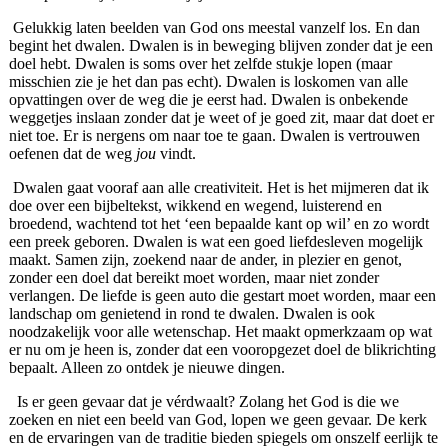
Gelukkig laten beelden van God ons meestal vanzelf los. En dan
begint het dwalen. Dwalen is in beweging blijven zonder dat je een
doel hebt. Dwalen is soms over het zelfde stukje lopen (maar
misschien zie je het dan pas echt). Dwalen is loskomen van alle
opvattingen over de weg die je eerst had. Dwalen is onbekende
weggetjes inslaan zonder dat je weet of je goed zit, maar dat doet er
niet toe. Er is nergens om naar toe te gaan. Dwalen is vertrouwen
oefenen dat de weg
jou
vindt.
Dwalen gaat vooraf aan alle creativiteit. Het is het mijmeren dat ik
doe over een bijbeltekst, wikkend en wegend, luisterend en
broedend, wachtend tot het ‘een bepaalde kant op wil’ en zo wordt
een preek geboren. Dwalen is wat een goed liefdesleven mogelijk
maakt. Samen zijn, zoekend naar de ander, in plezier en genot,
zonder een doel dat bereikt moet worden, maar niet zonder
verlangen. De liefde is geen auto die gestart moet worden, maar een
landschap om genietend in rond te dwalen. Dwalen is ook
noodzakelijk voor alle wetenschap. Het maakt opmerkzaam op wat
er nu om je heen is, zonder dat een vooropgezet doel de blikrichting
bepaalt. Alleen zo ontdek je nieuwe dingen.
Is er geen gevaar dat je vérdwaalt? Zolang het God is die we
zoeken en niet een beeld van God, lopen we geen gevaar. De kerk
en de ervaringen van de traditie bieden spiegels om onszelf eerlijk te