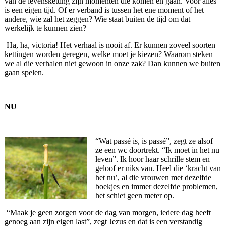
van de levensketting zijn momenten die komen en gaan. Voor alles
is een eigen tijd. Of er verband is tussen het ene moment of het
andere, wie zal het zeggen? Wie staat buiten de tijd om dat
werkelijk te kunnen zien?
Ha, ha, victoria! Het verhaal is nooit af. Er kunnen zoveel soorten
kettingen worden geregen, welke moet je kiezen? Waarom steken
we al die verhalen niet gewoon in onze zak? Dan kunnen we buiten
gaan spelen.
NU
“Wat passé is, is passé”, zegt ze alsof
ze een wc doortrekt. “Ik moet in het nu
leven”. Ik hoor haar schrille stem en
geloof er niks van. Heel die ‘kracht van
het nu’, al die vrouwen met dezelfde
boekjes en immer dezelfde problemen,
het schiet geen meter op.
“Maak je geen zorgen voor de dag van morgen, iedere dag heeft
genoeg aan zijn eigen last”, zegt Jezus en dat is een verstandig