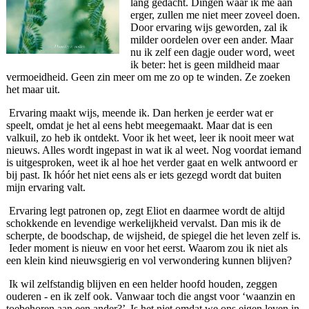
lang gedacht. Dingen waar ik me aan
erger, zullen me niet meer zoveel doen.
Door ervaring wijs geworden, zal ik
milder oordelen over een ander. Maar
nu ik zelf een dagje ouder word, weet
ik beter: het is geen mildheid maar
vermoeidheid. Geen zin meer om me zo op te winden. Ze zoeken
het maar uit.
Ervaring maakt wijs, meende ik. Dan herken je eerder wat er
speelt, omdat je het al eens hebt meegemaakt. Maar dat is een
valkuil, zo heb ik ontdekt. Voor ik het weet, leer ik nooit meer wat
nieuws. Alles wordt ingepast in wat ik al weet. Nog voordat iemand
is uitgesproken, weet ik al hoe het verder gaat en welk antwoord er
bij past. Ik hóór het niet eens als er iets gezegd wordt dat buiten
mijn ervaring valt.
Ervaring legt patronen op, zegt Eliot en daarmee wordt de altijd
schokkende en levendige werkelijkheid vervalst. Dan mis ik de
scherpte, de boodschap, de wijsheid, de spiegel die het leven zelf is.
Ieder moment is nieuw en voor het eerst. Waarom zou ik niet als
een klein kind nieuwsgierig en vol verwondering kunnen blijven?
Ik wil zelfstandig blijven en een helder hoofd houden, zeggen
ouderen - en ik zelf ook. Vanwaar toch die angst voor ‘waanzin en
toebehoren aan een ander?’ Is het niet omdat we ons eigen leven in