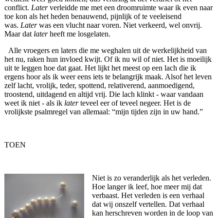
conflict.
Later
verleidde me met een droomruimte waar ik even naar
toe kon als het heden benauwend, pijnlijk of te veeleisend
was.
Later
was een vlucht naar voren. Niet verkeerd, wel onvrij.
Maar dat
later
heeft me losgelaten.
Alle vroegers en laters die me weghalen uit de werkelijkheid van
het nu, raken hun invloed kwijt. Of ik nu wil of niet. Het is moeilijk
uit te leggen hoe dat gaat. Het lijkt het meest op een lach die ik
ergens hoor als ik weer eens iets te belangrijk maak. Alsof het leven
zelf lacht, vrolijk, teder, spottend, relativerend, aanmoedigend,
troostend, uitdagend en altijd vrij. Die lach klinkt - waar vandaan
weet ik niet - als ik
later
teveel eer of teveel negeer. Het is de
vrolijkste psalmregel van allemaal: “mijn tijden zijn in uw hand.”
TOEN
Niet is zo veranderlijk als het verleden.
Hoe langer ik leef, hoe meer mij dat
verbaast. Het verleden is een verhaal
dat wij onszelf vertellen. Dat verhaal
kan herschreven worden in de loop van