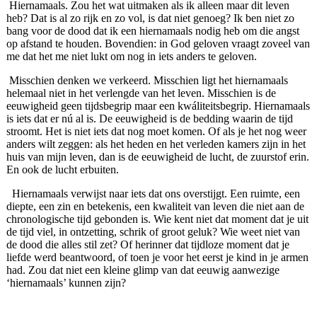
Hiernamaals. Zou het wat uitmaken als ik alleen maar dit leven
heb? Dat is al zo rijk en zo vol, is dat niet genoeg? Ik ben niet zo
bang voor de dood dat ik een hiernamaals nodig heb om die angst
op afstand te houden. Bovendien: in God geloven vraagt zoveel van
me dat het me niet lukt om nog in iets anders te geloven.
Misschien denken we verkeerd. Misschien ligt het hiernamaals
helemaal niet in het verlengde van het leven. Misschien is de
eeuwigheid geen tijdsbegrip maar een kwáliteitsbegrip. Hiernamaals
is iets dat er nú al is. De eeuwigheid is de bedding waarin de tijd
stroomt. Het is niet iets dat nog moet komen. Of als je het nog weer
anders wilt zeggen: als het heden en het verleden kamers zijn in het
huis van mijn leven, dan is de eeuwigheid de lucht, de zuurstof erin.
En ook de lucht erbuiten.
Hiernamaals verwijst naar iets dat ons overstijgt. Een ruimte, een
diepte, een zin en betekenis, een kwaliteit van leven die niet aan de
chronologische tijd gebonden is. Wie kent niet dat moment dat je uit
de tijd viel, in ontzetting, schrik of groot geluk? Wie weet niet van
de dood die alles stil zet? Of herinner dat tijdloze moment dat je
liefde werd beantwoord, of toen je voor het eerst je kind in je armen
had. Zou dat niet een kleine glimp van dat eeuwig aanwezige
‘hiernamaals’ kunnen zijn?