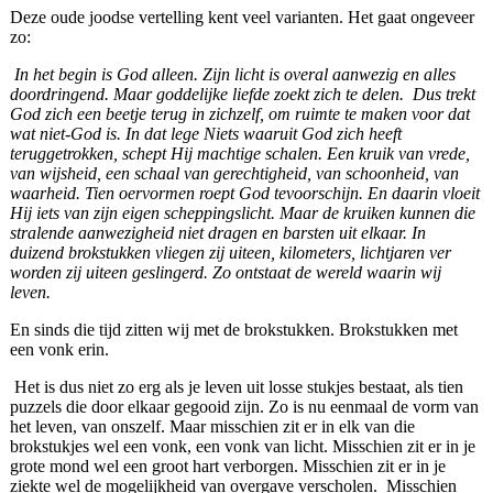
Deze oude joodse vertelling kent veel varianten. Het gaat ongeveer
zo:
In het begin is God alleen. Zijn licht is overal aanwezig en alles
doordringend. Maar goddelijke liefde zoekt zich te delen. Dus trekt
God zich een beetje terug in zichzelf, om ruimte te maken voor dat
wat niet-God is. In dat lege Niets waaruit God zich heeft
teruggetrokken, schept Hij machtige schalen. Een kruik van vrede,
van wijsheid, een schaal van gerechtigheid, van schoonheid, van
waarheid. Tien oervormen roept God tevoorschijn. En daarin vloeit
Hij iets van zijn eigen scheppingslicht. Maar de kruiken kunnen die
stralende aanwezigheid niet dragen en barsten uit elkaar.
In
duizend brokstukken vliegen zij uiteen, kilometers, lichtjaren ver
worden zij uiteen geslingerd. Zo ontstaat de wereld waarin wij
leven.
En sinds die tijd zitten wij met de brokstukken. Brokstukken met
een vonk erin.
Het is dus niet zo erg als je leven uit losse stukjes bestaat, als tien
puzzels die door elkaar gegooid zijn. Zo is nu eenmaal de vorm van
het leven, van onszelf. Maar misschien zit er in elk van die
brokstukjes wel een vonk, een vonk van licht. Misschien zit er in je
grote mond wel een groot hart verborgen. Misschien zit er in je
ziekte wel de mogelijkheid van overgave verscholen. Misschien