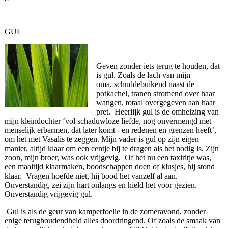
GUL
Geven zonder iets terug te houden, dat
is gul. Zoals de lach van mijn
oma, schuddebuikend naast de
potkachel, tranen stromend over haar
wangen, totaal overgegeven aan haar
pret. Heerlijk gul is de omhelzing van
mijn kleindochter ‘vol schaduwloze liefde, nog onvermengd met
menselijk erbarmen, dat later komt - en redenen en grenzen heeft’,
om het met Vasalis te zeggen. Mijn vader is gul op zijn eigen
manier, altijd klaar om een centje bij te dragen als het nodig is. Zijn
zoon, mijn broer, was ook vrijgevig. Of het nu een taxiritje was,
een maaltijd klaarmaken, boodschappen doen of klusjes, hij stond
klaar. Vragen hoefde niet, hij bood het vanzelf al aan.
Onverstandig, zei zijn hart onlangs en hield het voor gezien.
Onverstandig vrijgevig gul.
Gul is als de geur van kamperfoelie in de zomeravond, zonder
enige terughoudendheid alles doordringend. Of zoals de smaak van