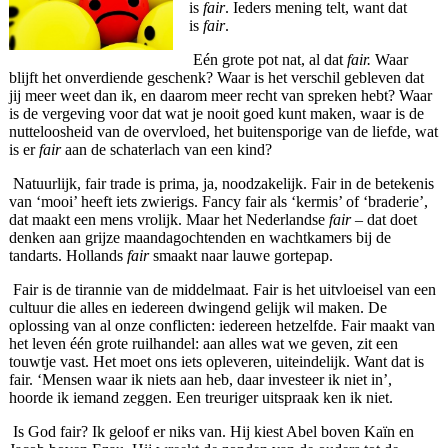
is
fair
. Ieders mening telt, want dat
is
fair
.
Eén grote pot nat, al dat
fair.
Waar
blijft het onverdiende geschenk? Waar is het verschil gebleven dat
jij meer weet dan ik, en daarom meer recht van spreken hebt? Waar
is de vergeving voor dat wat je nooit goed kunt maken, waar is de
nutteloosheid van de overvloed, het buitensporige van de liefde, wat
is er
fair
aan de schaterlach van een kind?
Natuurlijk, fair trade is prima, ja, noodzakelijk. Fair in de betekenis
van ‘mooi’ heeft iets zwierigs. Fancy fair als ‘kermis’ of ‘braderie’,
dat maakt een mens vrolijk. Maar het Nederlandse
fair
– dat doet
denken aan grijze maandagochtenden en wachtkamers bij de
tandarts. Hollands
fair
smaakt naar lauwe gortepap.
Fair is de tirannie van de middelmaat. Fair is het uitvloeisel van een
cultuur die alles en iedereen dwingend gelijk wil maken. De
oplossing van al onze conflicten: iedereen hetzelfde. Fair maakt van
het leven één grote ruilhandel: aan alles wat we geven, zit een
touwtje vast. Het moet ons iets opleveren, uiteindelijk. Want dat is
fair. ‘Mensen waar ik niets aan heb, daar investeer ik niet in’,
hoorde ik iemand zeggen. Een treuriger uitspraak ken ik niet.
Is God fair? Ik geloof er niks van. Hij kiest Abel boven Kaïn en