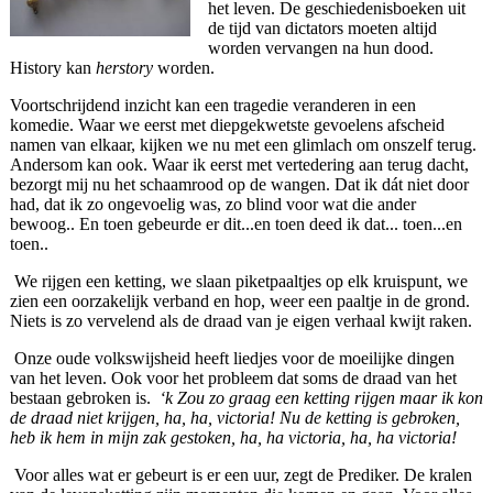
het leven. De geschiedenisboeken uit
de tijd van dictators moeten altijd
worden vervangen na hun dood.
History kan
herstory
worden.
Voortschrijdend inzicht kan een tragedie veranderen in een
komedie. Waar we eerst met diepgekwetste gevoelens afscheid
namen van elkaar, kijken we nu met een glimlach om onszelf terug.
Andersom kan ook. Waar ik eerst met vertedering aan terug dacht,
bezorgt mij nu het schaamrood op de wangen. Dat ik dát niet door
had, dat ik zo ongevoelig was, zo blind voor wat die ander
bewoog.. En toen gebeurde er dit...en toen deed ik dat... toen...en
toen..
We rijgen een ketting, we slaan piketpaaltjes op elk kruispunt, we
zien een oorzakelijk verband en hop, weer een paaltje in de grond.
Niets is zo vervelend als de draad van je eigen verhaal kwijt raken.
Onze oude volkswijsheid heeft liedjes voor de moeilijke dingen
van het leven. Ook voor het probleem dat soms de draad van het
bestaan gebroken is.
‘k Zou zo graag een ketting rijgen maar ik kon
de draad niet krijgen, ha, ha, victoria! Nu de ketting is gebroken,
heb ik hem in mijn zak gestoken, ha, ha victoria, ha, ha victoria!
Voor alles wat er gebeurt is er een uur, zegt de Prediker. De kralen