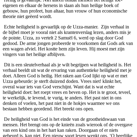
eigenen en elkaar de hersens in slaan als hun heilige boek of
gebouw, hun profeet, hun altaar, hun vrouw of hun economische
theorie niet geëerd wordt.
Echte heiligheid is gevaarlijk op de Uzza-manier. Zijn verhaal in
de bijbel moet je vooral niet als krantenverslag lezen, anders mis je
de pointe. Uzza, zo vertelt 2 Samuël 6, werd op slag door God
gedood. De arme jongen probeerde te voorkomen dat Gods ark van
een wagen afviel. Het kostte hem zijn leven. Hij moest met zijn
vingers van het heilige afblijven.
Dit is een sleutelverhaal als je wilt begrijpen wat heiligheid is. Het
verhaal beeldt uit wat de ervaring van authentieke heiligheid met je
doet. Alleen God is heilig. Het raken aan God lijkt op wat er met
Uzza gebeurde: je sterft duizend doden. Vrees niet! klinkt het,
overal waar iets van God verschijnt. Want dat is wat echte
heiligheid doet: het roept vrees en beven op. Het is te groot, teveel,
te werkelijk, te levend, te vurig, te anders. Het past niet in ons
denken of voelen, het past niet in de hokjes waarmee we ons
bestaan hebben geordend. Het breekt ons open.
De heiligheid van God is het einde van de grootheidswaan van
mensen. Het brengt ons op de knieën zoals wierook of de overgave
van een kind ons in het hart kan raken. Doorgaan of er niets
gebeurd is, kan niet. Een nieuw soort leven wenkt ons. ‘O heerlijke