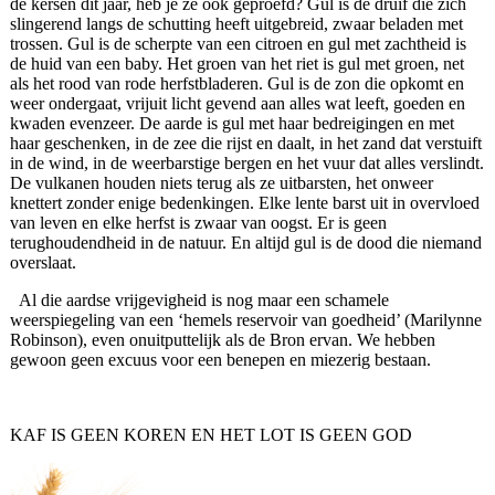
de kersen dit jaar, heb je ze ook geproefd? Gul is de druif die zich
slingerend langs de schutting heeft uitgebreid, zwaar beladen met
trossen. Gul is de scherpte van een citroen en gul met zachtheid is
de huid van een baby. Het groen van het riet is gul met groen, net
als het rood van rode herfstbladeren. Gul is de zon die opkomt en
weer ondergaat, vrijuit licht gevend aan alles wat leeft, goeden en
kwaden evenzeer. De aarde is gul met haar bedreigingen en met
haar geschenken, in de zee die rijst en daalt, in het zand dat verstuift
in de wind, in de weerbarstige bergen en het vuur dat alles verslindt.
De vulkanen houden niets terug als ze uitbarsten, het onweer
knettert zonder enige bedenkingen. Elke lente barst uit in overvloed
van leven en elke herfst is zwaar van oogst. Er is geen
terughoudendheid in de natuur. En altijd gul is de dood die niemand
overslaat.
Al die aardse vrijgevigheid is nog maar een schamele
weerspiegeling van een ‘hemels reservoir van goedheid’ (Marilynne
Robinson), even onuitputtelijk als de Bron ervan. We hebben
gewoon geen excuus voor een benepen en miezerig bestaan.
KAF IS GEEN KOREN EN HET LOT IS GEEN GOD