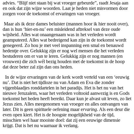
advies. “Blijf niet staan bij wat vroeger gebeurde”, raadt Jesaja aan
en ook dat zijn wijze woorden. Laat je heden niet misvormen door
zorgen voor de toekomst of ervaringen van vroeger.
Maar als ik deze dames beluister (mannen hoor ik hier nooit over),
dan is hun ‘hier-en-nu’ een misleidend aftreksel van deze oude
wijsheid. Alles wat onaangenaam was in het verleden wordt
geamputeerd. Alles wat bedreigend kan zijn in de toekomst wordt
genegeerd. Zo hou je met veel inspanning een smal en benauwd
hedentje over. Gelukkig zijn er nog wel mensen die het verleden
bestuderen om er van te leren. Gelukkig zijn er nog mannen (en
vrouwen) die zich wél bezig houden met de toekomst in de hoop
dat deze beter zal zijn dan ons heden.
In de wijze ervaringen van de kerk wordt verteld van een ‘eeuwig
nu’. Dat is niet het tijdloze nu van Adam en Eva die zonder
vijgenblaadjes ronddartelen in het paradijs. Het is het nu van het
nieuwe Jeruzalem, waar het verleden voltooid aanwezig is en Gods
toekomst het heden heeft bereikt. Daar kun je alvast uit leven, zo liet
Jezus zien. Alles meegenomen van vroeger en alles ontvangen van
later. Dit is geen spirituele oefening maar e
rvaring
. Als een deur die
even open kiert. Het is de hoogste mogelijkheid van de tijd,
misschien wel haar mooiste doel: dat zij een eeuwige dimensie
krijgt. Dat is het nu waarnaar ik verlang.