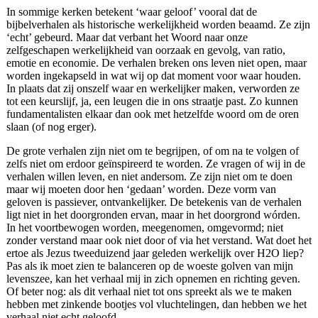
In sommige kerken betekent ‘waar geloof’ vooral dat de
bijbelverhalen als historische werkelijkheid worden beaamd. Ze zijn
‘echt’ gebeurd. Maar dat verbant het Woord naar onze
zelfgeschapen werkelijkheid van oorzaak en gevolg, van ratio,
emotie en economie. De verhalen breken ons leven niet open, maar
worden ingekapseld in wat wij op dat moment voor waar houden.
In plaats dat zij onszelf waar en werkelijker maken, verworden ze
tot een keurslijf, ja, een leugen die in ons straatje past. Zo kunnen
fundamentalisten elkaar dan ook met hetzelfde woord om de oren
slaan (of nog erger).
De grote verhalen zijn niet om te begrijpen, of om na te volgen of
zelfs niet om erdoor geïnspireerd te worden. Ze vragen of wij in de
verhalen willen leven, en niet andersom. Ze zijn niet om te doen
maar wij moeten door hen ‘gedaan’ worden. Deze vorm van
geloven is passiever, ontvankelijker. De betekenis van de verhalen
ligt niet in het doorgronden ervan, maar in het doorgrond wórden.
In het voortbewogen worden, meegenomen, omgevormd; niet
zonder verstand maar ook niet door of via het verstand. Wat doet het
ertoe als Jezus tweeduizend jaar geleden werkelijk over H2O liep?
Pas als ik moet zien te balanceren op de woeste golven van mijn
levenszee, kan het verhaal mij in zich opnemen en richting geven.
Of beter nog: als dit verhaal niet tot ons spreekt als we te maken
hebben met zinkende bootjes vol vluchtelingen, dan hebben we het
verhaal niet echt geloofd.