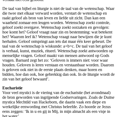
De taal van bijbel en liturgie is niet de taal van de wetenschap. Waar
die twee met elkaar verward worden, verstart de wetenschap en
raakt geloof als bron van leven en liefde uit zicht. Dan kan een
waarheid zomaar een leugen worden. Wetenschap zoekt controle,
geloof zoekt overgave. Wetenschap zoekt oorzaken en gevolgen:
hoe komt het? Geloof vraagt naar zin en bestemming: wat betekent
het? Waarom leef ik? Wetenschap vraagt naar bewijzen die je kunt
herhalen. Geloof ontspringt aan iets dat maar één keer gebeurt. De
taal van de wetenschap is wiskunde: a+b=c. De taal van het geloof
is verhaal, kunst, muziek, ritueel. Wetenschap zoekt antwoorden op
menselijke vragen. Geloof maakt van mensen antwoord op Gods
vragen. Barnard zegt het zo: ‘Geloven is immers niet: voor waar
houden. Geloven is leren verstaan en verstaanbaar worden. Daarom
is geloven ook niet in de eerste plaats denken, maar horen en
bidden, hoe dan ook, hoe gebrekkig dan ook. In de liturgie wordt de
zin van het geloof bewaard’.
Eucharistie
Voor veel mystici is de viering van de eucharistie (het avondmaal)
de bron geworden van ingrijpende Godservaringen. Zoals de Duitse
mystica Mechtild van Hackeborn, die daarin vaak een diepe en
werkelijke eenwording met Christus beleefde. Zo hoorde ze Jezus
eens zeggen: ‘Ik in u en gij in Mij, in mijn almacht als een visje in
het water’.