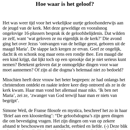
Hoe waar is het geloof?
Het was weer tijd voor het wekelijkse uurtje geloofsonderwijs aan
de jeugd van de kerk. Met deze geweldige en vooralsnog
ongelovige 16-plussers besprak ik de geloofsbelijdenis. Dat wilden
ze zelf, want ‘wat geloven ze nu eigenlijk in de kerk?’ Die avond
ging het over Jezus ‘ontvangen van de heilige geest, geboren uit de
maagd Maria’. De slappe lach kregen ze ervan. Geef ze ongelijk,
dacht ik en schonk nog maar eens een rondje thee. Een maagd die
een kind krijgt, dat lijkt toch op een sprookje dat je niet serieus kunt
nemen? Betekent geloven dat je onmogelijke dingen voor waar
moet aannemen? Of zijn al die dogma’s helemaal niet zo bedoeld?
Misschien heeft deze vrouw het beter begrepen:
ze had onlangs het
christendom ontdekt en raakte iedere keer diep ontroerd als ze in de
kerk kwam. Haar man vond het allemaal maar niks. ‘Ik ben net
Maria’, zei ze, ‘zwanger van God terwijl haar man er niets van
begrijpt’.
Simone Weil, de Franse filosofe en mystica, beschreef het zo in haar
‘Brief aan een kloosterling’: “De geloofsdogma’s zijn geen dingen
die om bevestiging vragen. Het zijn dingen om van op zekere
afstand te beschouwen met aandacht, eerbied en liefde. (-) Deze blik