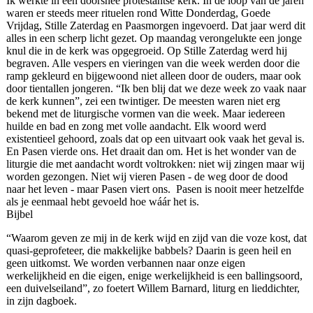
Ik werkte in een doorsnee protestantse kerk. In de loop van de jaren
waren er steeds meer rituelen rond Witte Donderdag, Goede
Vrijdag, Stille Zaterdag en Paasmorgen ingevoerd. Dat jaar werd dit
alles in een scherp licht gezet. Op maandag verongelukte een jonge
knul die in de kerk was opgegroeid. Op Stille Zaterdag werd hij
begraven. Alle vespers en vieringen van die week werden door die
ramp gekleurd en bijgewoond niet alleen door de ouders, maar ook
door tientallen jongeren. “Ik ben blij dat we deze week zo vaak naar
de kerk kunnen”, zei een twintiger. De meesten waren niet erg
bekend met de liturgische vormen van die week. Maar iedereen
huilde en bad en zong met volle aandacht. Elk woord werd
existentieel gehoord, zoals dat op een uitvaart ook vaak het geval is.
En Pasen vierde ons. Het draait dan om. Het is het wonder van de
liturgie die met aandacht wordt voltrokken: niet wij zingen maar wij
worden gezongen. Niet wij vieren Pasen - de weg door de dood
naar het leven - maar Pasen viert ons. Pasen is nooit meer hetzelfde
als je eenmaal hebt gevoeld hoe wáár het is.
Bijbel
“Waarom geven ze mij in de kerk wijd en zijd van die voze kost, dat
quasi-geprofeteer, die makkelijke babbels? Daarin is geen heil en
geen uitkomst. We worden verbannen naar onze eigen
werkelijkheid en die eigen, enige werkelijkheid is een ballingsoord,
een duivelseiland”, zo foetert Willem Barnard, liturg en lieddichter,
in zijn dagboek.