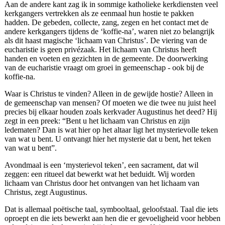
Aan de andere kant zag ik in sommige katholieke kerkdiensten veel
kerkgangers vertrekken als ze eenmaal hun hostie te pakken
hadden. De gebeden, collecte, zang, zegen en het contact met de
andere kerkgangers tijdens de ‘koffie-na’, waren niet zo belangrijk
als dit haast magische ‘lichaam van Christus’. De viering van de
eucharistie is geen privézaak. Het lichaam van Christus heeft
handen en voeten en gezichten in de gemeente. De doorwerking
van de eucharistie vraagt om groei in gemeenschap - ook bij de
koffie-na.
Waar is Christus te vinden? Alleen in de gewijde hostie? Alleen in
de gemeenschap van mensen? Of moeten we die twee nu juist heel
precies bij elkaar houden zoals kerkvader Augustinus het deed? Hij
zegt in een preek: “Bent u het lichaam van Christus en zijn
ledematen? Dan is wat hier op het altaar ligt het mysterievolle teken
van wat u bent. U ontvangt hier het mysterie dat u bent, het teken
van wat u bent”.
Avondmaal is een ‘mysterievol teken’, een sacrament, dat wil
zeggen: een ritueel dat bewerkt wat het beduidt. Wij worden
lichaam van Christus door het ontvangen van het lichaam van
Christus, zegt Augustinus.
Dat is allemaal poëtische taal, symbooltaal, geloofstaal. Taal die iets
oproept en die iets bewerkt aan hen die er gevoeligheid voor hebben