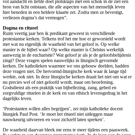
vol aandacht en liefde doet plotsklaps met een schok in de ziel een
bron van licht ontstaan, die alle aspecten van het menselijk leven
hier beneden in een heldere klaarte zet. Zodra men ze bevestigt,
verliezen dogma’s dat vermogen”.
Dogma en ritueel
Ruim veertig jaar ben ik predikant geweest in verschillende
protestantse kerken. Telkens trof het me hoe er geworsteld wordt
met wat nu eigenlijk de waarheid van het geloof is. Op welke
manier is de bijbel waar? Op welke manier is Christus werkelijk
aanwezig in de eucharistie? Wat geloof je als je de geloofsbelijdenis
zingt? Deze vragen spelen nauwelijks in liturgisch gevormde
kerken. De katholieken waarmee we ons gebouw deelden, hadden
deze vragen niet. De hervormd-liturgische kerk waar ik lange tijd
werkte, ook niet. In deze liturgische kerken draait het niet om wat er
nu precies wel of niet geloofd wordt, maar om beoefening.
Godsdienst als een praktijk van bijbellezing, zang, gebed en
zorgvuldige rituelen in de kerk en van ethisch levensgedrag in het
dagelijks leven.
‘Protestanten willen alles begrijpen’, zei mijn katholieke docent
liturgiek Paul Post. ‘Je moet het ritueel niet uitleggen maar
nauwkeurig uitvoeren en voor zichzelf laten spreken’.
De waarheid daarvan bleek me eens te meer tijdens een paasweek.