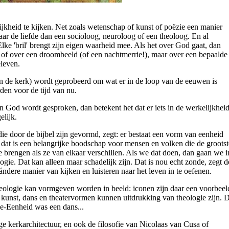
jkheid te kijken. Net zoals wetenschap of kunst of poëzie een manier
aar de liefde dan een socioloog, neuroloog of een theoloog. En al
Elke 'bril' brengt zijn eigen waarheid mee. Als het over God gaat, dan
ee, of over een droombeeld (of een nachtmerrie!), maar over een bepaalde
eleven.
in de kerk) wordt geprobeerd om wat er in de loop van de eeuwen is
rden voor de tijd van nu.
n God wordt gesproken, dan betekent het dat er iets in de werkelijkhei
elijk.
ie door de bijbel zijn gevormd, zegt: er bestaat een vorm van eenheid
n dat is een belangrijke boodschap voor mensen en volken die de grootst
 brengen als ze van elkaar verschillen. Als we dat doen, dan gaan we i
ologie. Dat kan alleen maar schadelijk zijn. Dat is nou echt zonde, zegt d
ndere manier van kijken en luisteren naar het leven in te oefenen.
Theologie kan vormgeven worden in beeld: iconen zijn daar een voorbeel
 kunst, dans en theatervormen kunnen uitdrukking van theologie zijn. 
rie-Eenheid was een dans...
 kerkarchitectuur, en ook de filosofie van Nicolaas van Cusa of