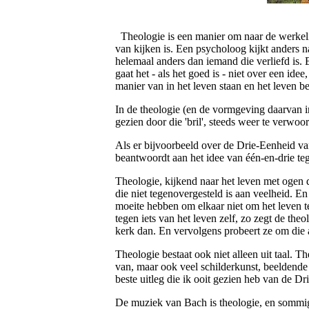
Theologie is een manier om naar de werkeli
van kijken is. Een psycholoog kijkt anders n
helemaal anders dan iemand die verliefd is. 
gaat het - als het goed is - niet over een id
manier van in het leven staan en het leven b
In de theologie (en de vormgeving daarvan 
gezien door die 'bril', steeds weer te verwoo
Als er bijvoorbeeld over de Drie-Eenheid va
beantwoordt aan het idee van één-en-drie teg
Theologie, kijkend naar het leven met ogen d
die niet tegenovergesteld is aan veelheid. E
moeite hebben om elkaar niet om het leven te
tegen iets van het leven zelf, zo zegt de the
kerk dan. En vervolgens probeert ze om die á
Theologie bestaat ook niet alleen uit taal. 
van, maar ook veel schilderkunst, beeldende
beste uitleg die ik ooit gezien heb van de D
De muziek van Bach is theologie, en sommige