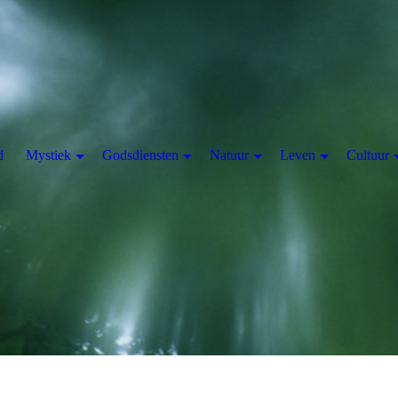
d
Mystiek
Godsdiensten
Natuur
Leven
Cultuur