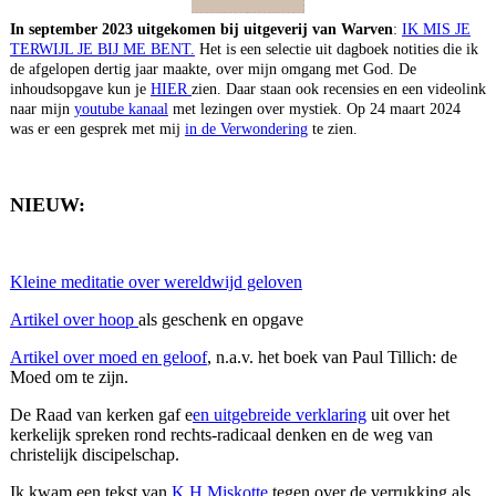
In september 2023 uitgekomen bij uitgeverij van Warven
:
IK MIS JE
TERWIJL JE BIJ ME BENT.
Het is een selectie uit dagboek notities die ik
de afgelopen dertig jaar maakte, over mijn omgang met God. De
inhoudsopgave kun je
HIER
zien. Daar staan ook recensies en een videolink
naar mijn
youtube kanaal
met lezingen over mystiek. Op 24 maart 2024
was er een gesprek met mij
in de Verwondering
te zien.
NIEUW:
Kleine meditatie over wereldwijd geloven
Artikel over hoop
als geschenk en opgave
Artikel over moed en geloof
, n.a.v. het boek van Paul Tillich: de
Moed om te zijn.
De Raad van kerken gaf e
en uitgebreide verklaring
uit over het
kerkelijk spreken rond rechts-radicaal denken en de weg van
christelijk discipelschap.
Ik kwam een tekst van
K.H.Miskotte
tegen over de verrukking als